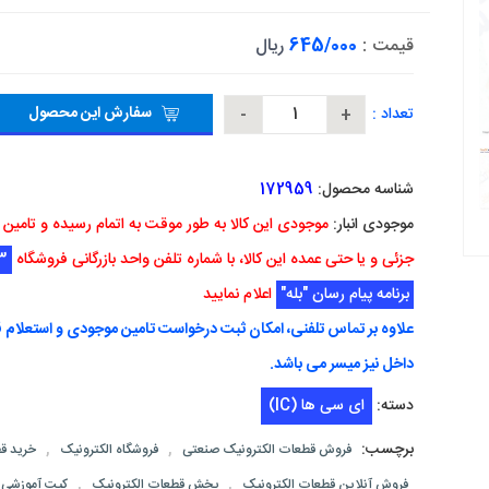
قیمت :
645/000
ریال
سفارش این محصول
تعداد :
شناسه محصول:
172959
موجودی انبار:
موجودی این کالا به طور موقت به اتمام رسیده و تامین
جزئی و یا حتی عمده این کالا، با شماره تلفن واحد بازرگانی فروشگاه
3
برنامه پیام رسان "بله"
اعلام نمایید
علاوه بر تماس تلفنی، امکان ثبت درخواست تامین موجودی و استعلام ق
داخل نیز میسر می باشد.
دسته:
ای سی ها (IC)
برچسب:
,
,
فروش قطعات الکترونیک صنعتی
فروشگاه الکترونیک
خرید قط
,
,
فروش آنلاین قطعات الکترونیک
پخش قطعات الکترونیک
کیت آموزشی ا