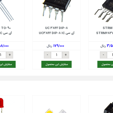
 TO-90
UC 3842 DIP-8
STRM 
آی سی UC3842 DIP-8 IC
آی سی UM66 IC
3/5
ریال
179/000
ریال
08/000
ن محصول
سفارش این محصول
سفارش ای