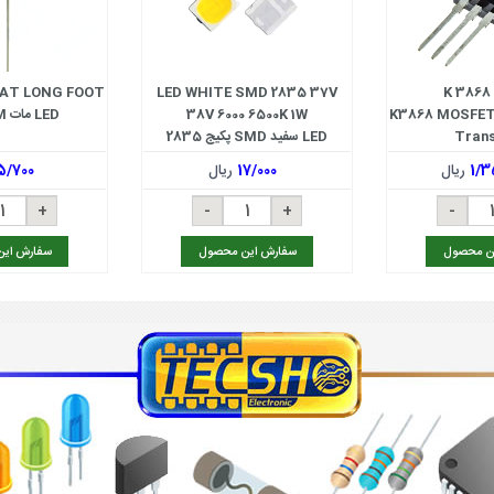
MAT LONG FOOT
LED WHITE SMD 2835 37V
K 3868
رانزیستور ماسفت K3868 MOSFET
38V 6000 6500K 1W
LED مات 5MM قرمز
Trans
LED سفید SMD پکیج 2835
1/3
ریال
17/000
ریال
5/700
ن محصول
سفارش این محصول
سفارش ای