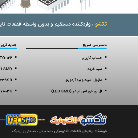
تکشو
، واردکننده مستقیم و بدون واسطه قطعات نایا
دسترسی سریع
جدید ترین
حساب کاربری
TO-126
سبد خرید
0U SMD
ماژول، شیلد و برد آردوینو
739SB
ال ای دی اس ام دی(LED SMD)
7803K
فروشگاه اینترنتی قطعات الکترونیکی ، مخابراتی ، صنعتی و رباتیک