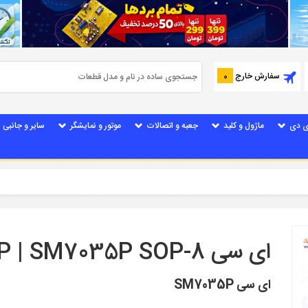
سفارش خارج
0
ی دی
ماژول و کلید
جعبه و اتصالات
موتور و نمایشگر
سایر و جانبی
ای سی SM7035P | SM7035P SOP-8
ای سی SM7035P