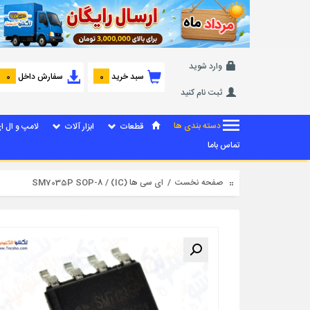
وارد شوید
سبد خرید
سفارش داخل
0
0
ثبت نام کنید
دسته بندی ها
قطعات
ابزار آلات
لامپ و ال ا
تماس باما
صفحه نخست
/
ای سی ها (IC)
/ SM7035P SOP-8