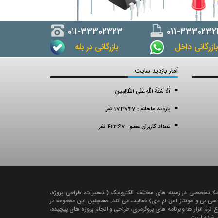
011-33302323
011-3330232
ازرگانی داخل
بازرگانی در بله
آمار بازدید سایت
أَلَا لَعْنَةُ اللَّهِ عَلَى الظَّالِمِينَ
بازدید ماهانه : 174747 نفر
تعداد کاربران عضو : 42367 نفر
ملا تخصصی در زمينه های مختلف الکترونيک ( تعميرات، طراحی پروژه،
ی سی بی و مونتاژ اس ام دی) فعالیت می کند. همچنين اين مجموعه در
رم افزار ها و برنامه های پروگرمری، طراحی و انجام پروژه های پیچیده،
کی شده است.