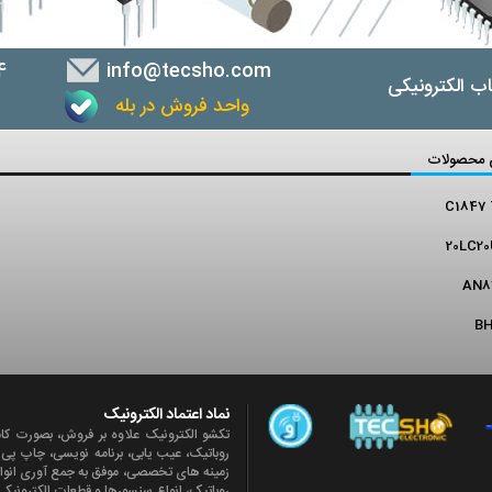
4
info@tecsho.com
ب الکترونیکی
واحد فروش در بله
ب
 محصولات
C1847 
20LC2
AN8
BH
نماد اعتماد الکترونیک
تکشو الکترونیک علاوه بر فروش، بصورت کا
روباتيک، عیب یابی، برنامه نویسی، چاپ پ
زمينه های تخصصی، موفق به جمع آوری انواع ن
روباتيک، انواع سنسورها و قطعات الکتروني