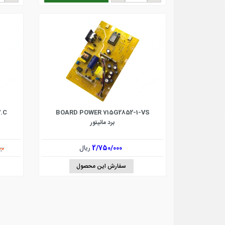
.C
BOARD POWER 715G2852-1-VS
برد مانیتور
2/750/000
ریال
00
سفارش این محصول