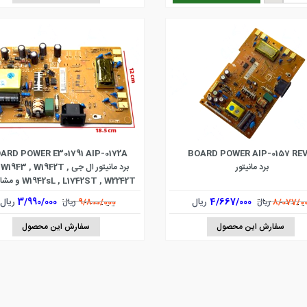
ARD POWER E301791 AIP-0172A
BOARD POWER AIP-0157 REV
برد مانیتور
برد مانیتور ال جی W1943 , W1942T
W2042S , L1942C
4/667/000
ریال
3/990/000
ریال
8/077/0
ریال
9/800/000
ریال
سفارش این محصول
سفارش این محصول