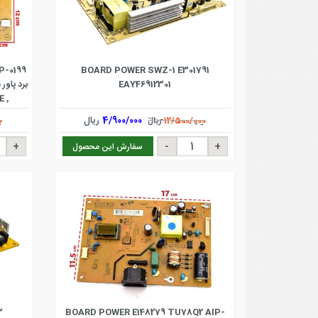
P-0199
BOARD POWER SWZ-1 E301791
EAY46912301
E ,
BF
4/900/000
ریال
12/500/000
ریال
0
سفارش این محصول
3
BOARD POWER E148279 TU78Q2 AIP-