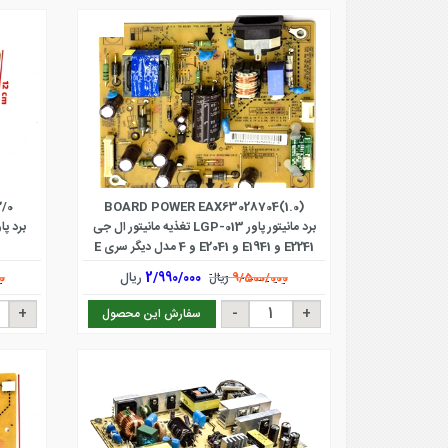
/0
BOARD POWER EAX63028704(1.0)
برد مانیتور پاور LGP-013 تغذیه مانیتور ال جی
E2241 و E1941 و E2041 و 4 مدل دیگر سری E
2/990/000
ریال
9/500/000
ریال
0
سفارش این محصول