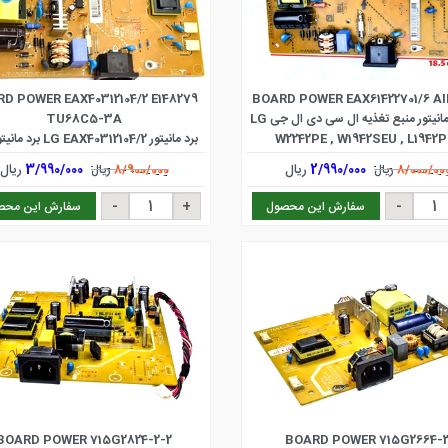
D POWER EAX40312104/2 E148279
BOARD POWER EAX61422701/6 AI
برد پاور مانیتور منبع تغذیه ال سی دی ال جی LG
TU68C5-3A
W2242PE , W1942SEU , L1942P
برد مانیتور G EAX40312104/2
L1742SEU , W1942SE- و سایر
تغذیه مانیتور ال جی
2/990/000
ریال
3/990/000
ریال
8/000/00
ریال
8/900/000
ریال
سفارش این محصول
سفارش این محص
BOARD POWER 715G2824-2-2
BOARD POWER 715G2664-