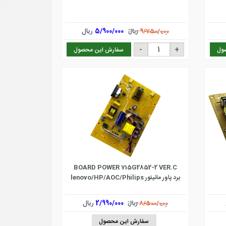
5/900/000
ریال
9/750/000
ریال
ول
سفارش این محصول
BOARD POWER 715G2852-2 VER.C
برد پاور مانیتور lenovo/HP/AOC/Philips
2/990/000
ریال
8/500/000
ریال
سفارش این محصول