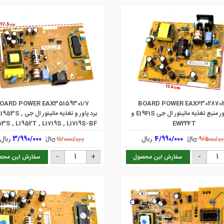
OARD POWER EAX35159301/7
BOARD POWER EAX63028702
برد پاور منبع تغذیه مانیتور ال جی E1941S و
برد پاور و تغذیه مانیتور ال 
3S , L1952T , L1719S , L1719S-BF
EW224T
4/990/000
ریال
3/990/000
ریال
9/500/00
ریال
11/000/000
ریال
سفارش این محصول
سفارش این محص