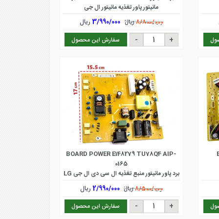
مانیتور پاور تغذیه مانیتور ال جی
3/990/000
ریال
8/800/000
ریال
ول
سفارش این محصول
BOARD POWER E148279 TU78Q4 AIP-
0165
برد پاور مانیتور منبع تغذیه ال سی دی ال جی LG
L1755 S ، L227WTG-PF ، L1942PE ،
2/990/000
ریال
8/500/000
ریال
L1742SEU
ول
سفارش این محصول