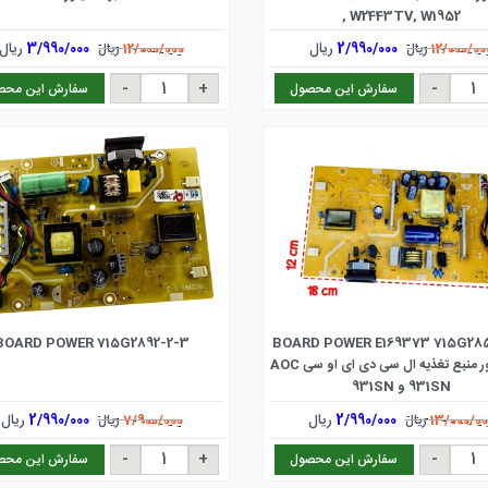
, W2443TV, W1952
2/990/000
ریال
3/990/000
ریال
12/000/00
ریال
12/000/000
ریال
سفارش این محصول
سفارش این محص
BOARD POWER 715G2892-2-3
BOARD POWER E169373 715G28
برد مانیتور منبع تغذیه ال سی دی ای او سی AOC
931SN و 931SN
2/990/000
ریال
2/990/000
ریال
13/000/00
ریال
7/900/000
ریال
سفارش این محصول
سفارش این محص