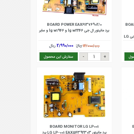
BOARD POWER EAX61376902/0
BOAR
برد مانیتور ال جی lg w2246 و lg w1946 و سایر
برد پاور مانیتور منبع تغذیه ال سی دی ال جی LG
W1942
2/990/000
ریال
12/000/000
ریال
ول
سفارش این محصول
BOARD MONITOR LG LP001
برد مانیتور LG LP-001 EAX54392303 برد