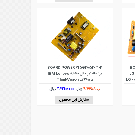
BOARD POWER 715G2852-3-11
BO
LG  ,
برد مانیتور مدل مشابه IBM Lenovo
W1942sL , L1742ST , W2242T و مشابه LG
ThinkVision L197wa
2/990/000
ریال
9/667/000
ریال
سفارش این محصول