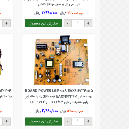
تی سی ال و سایر مونتاژ داخل
2/990/000
ریال
13/000/000
ریال
0
سفارش این محصول
52-3-4
BOARD POWER LGP-008 EAX61423401/5
برد مانیتور LGP-008 EAX61423401 برد مانیتور
پاور تغذیه ال جی LG L1942 و LG L1742
2/990/000
ریال
12/000/000
ریال
0
سفارش این محصول