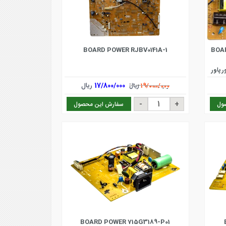
BOARD POWER RJBV0141A-1
BOAR
L برد مانیتور پاور
17/800/000
ریال
19/000/000
ریال
ول
سفارش این محصول
BOARD POWER 715G3189-P01