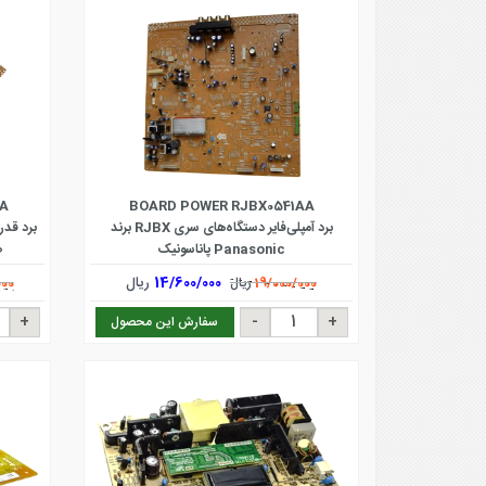
AA
BOARD POWER RJBX0541AA
برد آمپلی‌فایر دستگاه‌های سری RJBX برند
برد قدر
Panasonic پاناسونیک
ص
14/600/000
ریال
19/000/000
ریال
000
سفارش این محصول