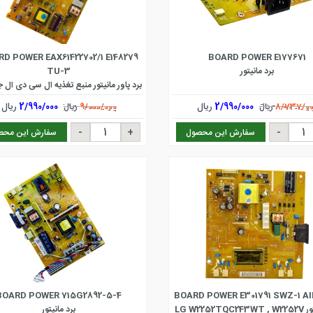
D POWER EAX61422702/1 E148279
BOARD POWER E177671
برد مانیتور
TU-3
s ، W2242PE ، W1942SEU ، L1942PE ،
2/990/000
ریال
2/990/000
ریال
8/737/00
ریال
9/000/000
ریال
L1742SE
سفارش این محصول
سفارش این محص
BOARD POWER 715G2892-5-4
BOARD POWER E301791 SWZ-1 AI
برد مانیتور LG W2252TQC243WT , W2252V
برد مانیتور