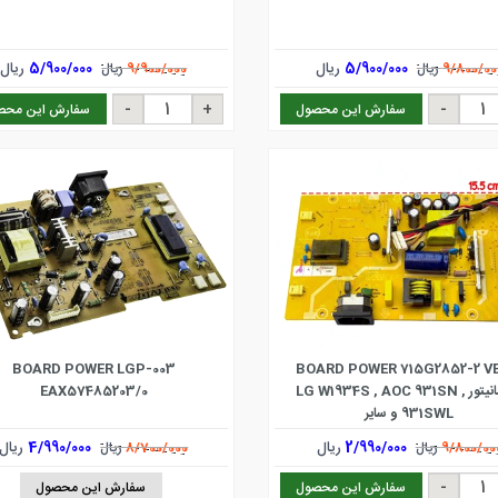
5/900/000
ریال
5/900/000
ریال
9/800/00
ریال
9/900/000
ریال
سفارش این محصول
سفارش این محص
BOARD POWER LGP-003
BOARD POWER 715G2852-2 V
برد مانیتور LG W1934S , AOC 931SN ,
EAX57485203/0
931SWL و سایر
2/990/000
ریال
4/990/000
ریال
9/800/00
ریال
8/700/000
ریال
سفارش این محصول
سفارش این محصول