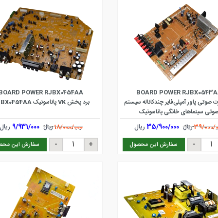
BOARD POWER RJBX0454AA
BOARD POWER RJBX0543
ت صوتی پاور آمپلی‌فایر چندکاناله سیستم
برد پخش VK پاناسونیک RJBX0454AA
وتی سینماهای خانگی پاناسونیک
35/900/000
ریال
9/931/000
ریال
39/000/
ریال
18/000/000
ریال
سفارش این محصول
سفارش این محص