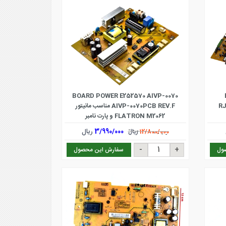
BOARD POWER E252570 AIVP-0070
AIVP-0070PCB REV.F مناسب مانیتور
FLATRON M2062 و پارت نامبر
3/990/000
ریال
12/800/000
ریال
ول
سفارش این محصول