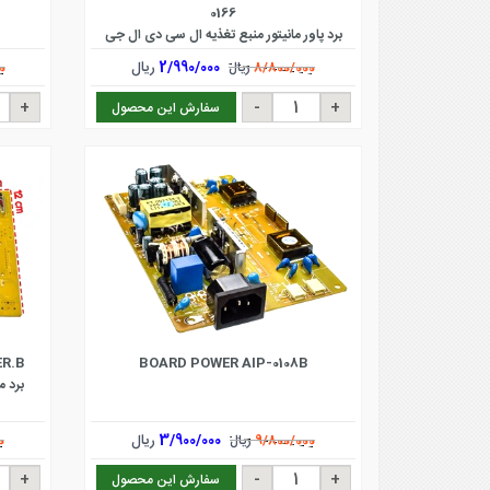
0166
برد پاور مانیتور منبع تغذیه ال سی دی ال جی
مدل W1752S ، L17 ، L177 و ASUS
2/990/000
ریال
8/800/000
ریال
0
سفارش این محصول
ER.B
BOARD POWER AIP-0108B
3/900/000
ریال
9/800/000
ریال
0
سفارش این محصول