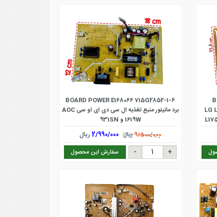
BOARD POWER E168066 715G2852-1-6
B
جی LG L1953S ,
برد مانیتور منبع تغذیه ال سی دی ای او سی AOC
L175
1619W و 931SN
2/990/000
ریال
9/500/000
ریال
ول
سفارش این محصول