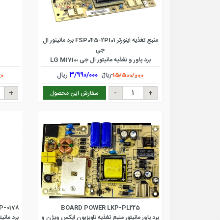
منبع تغذیه اینورتر FSP045-2PI01 برد مانیتور ال
جی
برد پاور و تغذیه مانیتور ال جی LG M1710،
M1910، M1740، M1940 و سایر مدل ها
3/990/000
ریال
15/500/000
ریال
0
سفارش این محصول
P-0178
BOARD POWER LKP-PL225
برد پاور مانیتور منبع تغذیه تلویزیون ایکس ویژن و