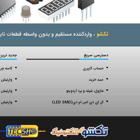
تکشو
، واردکننده مستقیم و بدون واسطه قطعات نایا
دسترسی سریع
جدید ترین
حساب کاربری
کاسه چر
سبد خرید
وارنیش ح
ماژول، شیلد و برد آردوینو
وارنیش ح
ال ای دی اس ام دی(LED SMD)
وارنیش ح