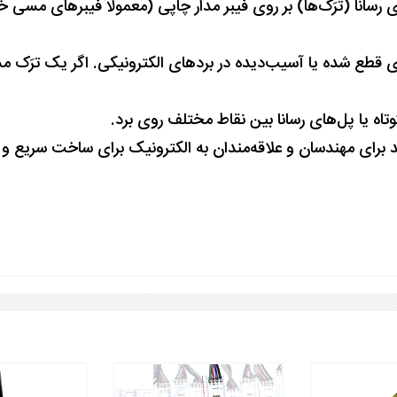
انا (ترَک‌ها) بر روی فیبر مدار چاپی (معمولاً فیبرهای مسی خ
 قطع شده یا آسیب‌دیده در بردهای الکترونیکی. اگر یک ترَک مس
رای مهندسان و علاقه‌مندان به الکترونیک برای ساخت سریع و ارزا