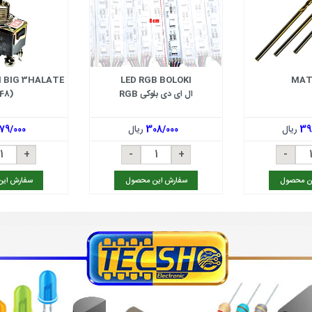
N BIG 3HALATE
LED RGB BOLOKI
MAT
ال ای دی بلوکی RGB
48)
39
ریال
308/000
ریال
179/000
ن محصول
سفارش این محصول
سفارش ای