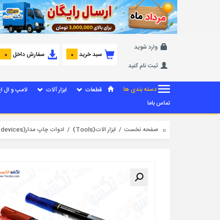
وارد شوید
سبد خرید
سفارش داخل
0
0
ثبت نام کنید
دسته بندی ها
قطعات
ابزار آلات
لامپ و ال ا
تماس باما
صفحه نخست
/
ابزار الات(Tools)
/
ادوات چاپ مدار(Printed circuit devices)