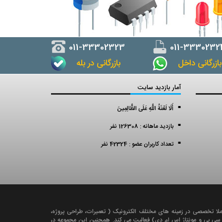
011-33302323
011-3330232
ازرگانی داخل
بازرگانی در بله
آمار بازدید سایت
أَلَا لَعْنَةُ اللَّهِ عَلَى الظَّالِمِينَ
بازدید ماهانه : 126308 نفر
تعداد کاربران عضو : 42324 نفر
ملا تخصصی در زمينه های مختلف الکترونيک ( تعميرات، طراحی پروژه،
ی سی بی و مونتاژ اس ام دی) فعالیت می کند. همچنين اين مجموعه در