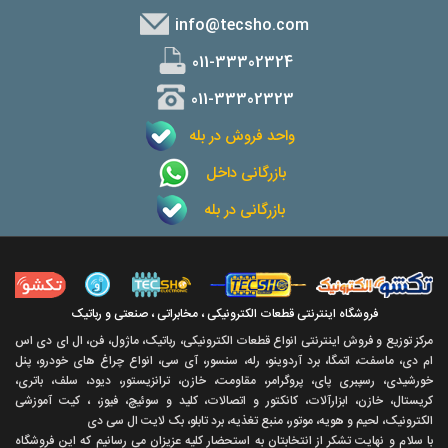
info@tecsho.com
011-33302324
011-33302323
واحد فروش در بله
بازرگانی داخل
بازرگانی در بله
فروشگاه اینترنتی قطعات الکترونیکی ، مخابراتی ، صنعتی و رباتیک
مرکز توزیع و فروش اینترنتی انواع قطعات الکترونیکی، رباتیک، ماژول، فن، ال ای دی اس
ام دی، ماسفت، اتمگا، برد آردوینو، رله، سنسور، آی سی، انواع چراغ های خودرو، پنل
خورشیدی، رسپبری پای، پروگرامر، مقاومت، خازن، ترانزیستور، دیود، سلف، باتری،
کریستال، خازن، ابزارآلات، کانکتور و اتصالات، کلید و سوئیچ، فیوز، ، کیت آموزشی
الکترونیک، لحیم و هویه، موتور، منبع تغذیه، برد تابلو، بک لایت ال سی دی
با سلام و نهايت تشکر از انتخابتان به استحضار کليه عزيزان می رسانيم که اين فروشگاه