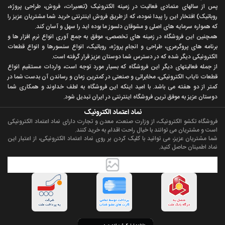
پس از سالهای متمادی فعاليت در زمينه الکترونيک (تعميرات، فروش، طراحی پروژه،
روباتيک) افتخار اين را پيدا نموده، که از طريق فروش اينترنتی خريد شما مشتريان عزيز را
که همواره سرمايه های اصلی و مشوقان دلسوز ما بوده ايد را سهل و آسان کند.
همچنين اين فروشگاه در زمينه های تخصصی، موفق به جمع آوری انواع نرم افزار ها و
برنامه های پروگرمری، طراحی و انجام پروژه، روباتيک، انواع سنسورها و انواع قطعات
الکترونيکی ديگر شده که در دسترس شما دوستان عزيز قرار گرفته است.
از جمله فعاليتهای ديگر اين فروشگاه که بسيار مورد توجه است، واردات مستقیم انواع
قطعات ناياب الکترونيکی، مخابراتی و صنعتی در کمترين زمان و رساندن آن بدست شما در
کمتر از دو هفته می باشد. با اميد اينکه اين فروشگاه به لطف خداوند و همکاری شما
دوستان عزيز به موفق ترين فروشگاه اینترنتی در ایران تبديل شود.
نماد اعتماد الکترونیک
فروشگاه تکشو الکترونیک، از وزارت صنعت، معدن و تجارت دارای نماد اعتماد الکترونیکی
است و مشتریان می توانند با خیال راحت اقدام به خرید کنند.
شما مشتریان عزیز، می توانید با کلیک کردن بر روی نماد اعتماد الکترونیکی، از اعتبار این
نماد اطمینان حاصل کنید.