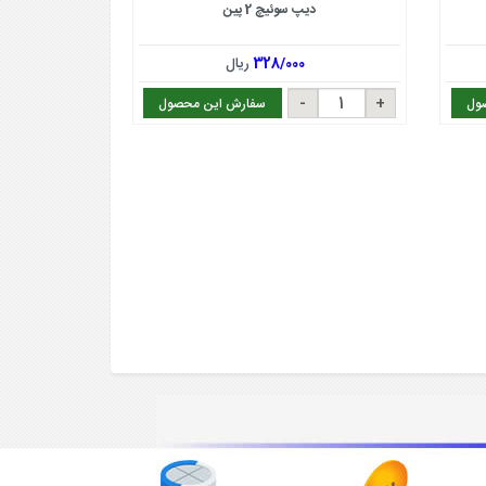
دیپ سوئیچ 2 پین
328/000
ریال
ول
سفارش این محصول