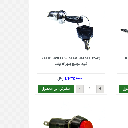
KELID SWITCH ALFA SMALL (206)
K
کلید سوئیچ پاور 12 ولت
1/435/000
ریال
ول
سفارش این محصول