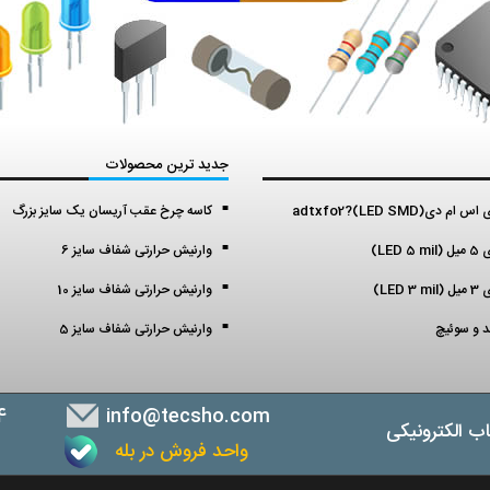
جدید ترین محصولات
م دی(LED SMD)?adtxfo2
کاسه چرخ عقب آریسان یک سایز بزرگ
LED )
وارنیش حرارتی شفاف سایز 6
LED )
وارنیش حرارتی شفاف سایز 10
ید و سوئیچ
وارنیش حرارتی شفاف سایز 5
4
info@tecsho.com
ب الکترونیکی
واحد فروش در بله
ب