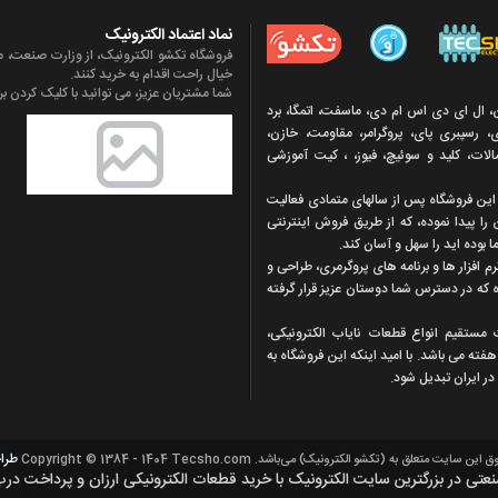
نماد اعتماد الکترونیک
فروشگاه تکشو الکترونیک، از وزارت صنعت، مع
خیال راحت اقدام به خرید کنند.
شما مشتریان عزیز، می توانید با کلیک کردن بر 
ن، ال ای دی اس ام دی، ماسفت، اتمگا، برد
 رسپبری پای، پروگرامر، مقاومت، خازن،
تصالات، کلید و سوئیچ، فیوز، ، کیت آموزشی
ه اين فروشگاه پس از سالهای متمادی فعاليت
 را پيدا نموده، که از طريق فروش اينترنتی
 بوده ايد را سهل و آسان کند.
افزار ها و برنامه های پروگرمری، طراحی و
ه که در دسترس شما دوستان عزيز قرار گرفته
ت مستقیم انواع قطعات ناياب الکترونيکی،
ته می باشد. با اميد اينکه اين فروشگاه به
ر ایران تبديل شود.
طرا
سايت متعلق به (تکشو الکترونیک) می‌باشد. Copyright © 1384 - 1404 Tecsho.com
ی در بزرگترین سایت الکترونیک با خرید قطعات الکترونیکی ارزان و پرداخت درب