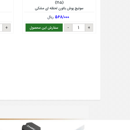
(215)
سوئیچ پوش باتون لحظه ای مشکی
568/000
ریال
سفارش این محصول