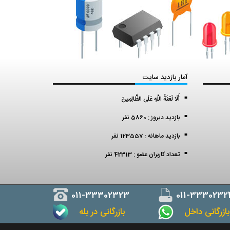
آمار بازدید سایت
أَلَا لَعْنَةُ اللَّهِ عَلَى الظَّالِمِينَ
بازدید دیروز : 5860 نفر
بازدید ماهانه : 123557 نفر
تعداد کاربران عضو : 42313 نفر
011-33302323
011-3330232
ازرگانی داخل
بازرگانی در بله