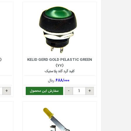
)
KELID GERD GOLD PELASTIC GREEN
(77)
کلید گرد گلد پلاستیک
688/000
ریال
سفارش این محصول