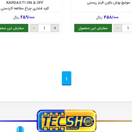
سوئیچ پوش باتون قرمز ریستی
KARDASTI ON & OFF
کلید فشاری چراغ مطالعه کاردستی
458/000
ریال
259/000
ریال
سفارش این محصول
سفارش این محص
1