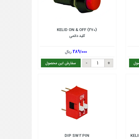
KELID ON & OFF (270)
کلید دائمی
289/000
ریال
ول
سفارش این محصول
DIP SW 2 PIN
KEL