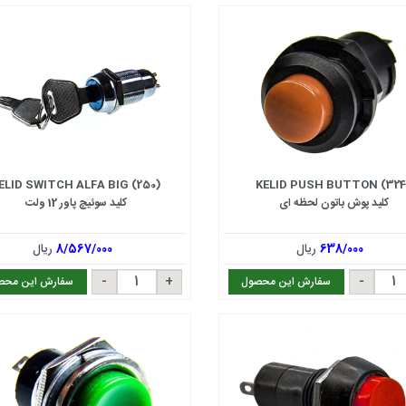
ELID SWITCH ALFA BIG (250)
KELID PUSH BUTTON (324
کلید پوش باتون لحظه ای
کلید سوئیچ پاور 12 ولت
638/000
ریال
8/567/000
ریال
سفارش این محصول
سفارش این محص