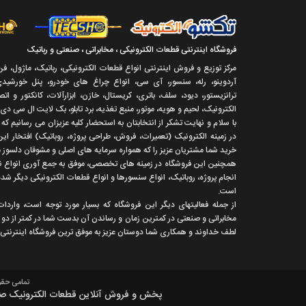
فروشگاه اینترنتی قطعات الکترونیکی ، مخابراتی ، صنعتی و رباتیک
مرکز توزیع و فروش اینترنتی انواع قطعات الکترونیکی، رباتیک، ماژول، ف
آردوینو، رله، سنسور، آی سی، انواع چراغ های خودرو، پنل خورشیدی،
ترانزیستور، دیود، سلف، باتری، کریستال، خازن، ابزارآلات، کانکتور و ا
الکترونیک، لحیم و هویه، موتور، منبع تغذیه، برد تابلو، بک لایت ال سی دی
با سلام و نهايت تشکر از انتخابتان به استحضار کليه عزيزان می رسانيم ک
در زمينه الکترونيک (تعميرات، فروش، طراحی پروژه، روباتيک) افتخار اين
خريد شما مشتريان عزيز را که همواره سرمايه های اصلی و مشوقان دلسوز ما
همچنين اين فروشگاه در زمينه های تخصصی، موفق به جمع آوری انواع نرم 
انجام پروژه، روباتيک، انواع سنسورها و انواع قطعات الکترونيکی ديگر شد
است.
از جمله فعاليتهای ديگر اين فروشگاه که بسيار مورد توجه است، واردا
مخابراتی و صنعتی در کمترين زمان و رساندن آن بدست شما در کمتر از دو هف
لطف خداوند و همکاری شما دوستان عزيز به موفق ترين فروشگاه اینترنتی د
تمامی حقوق اين 
پخش و فروش آنلاین قطعات الکترونیک صنعت