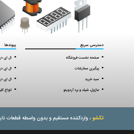
دسترسی سریع
پیوندها
صفحه نخست فروشگاه
ال ای دی اس ا
پیگیری سفارشات
ال ای دی 5 میل (5 mil
سبد خرید
ال ای دی 3 میل (3 mil
ماژول، شیلد و برد آردوینو
انواع کل
تکشو
، واردکننده مستقیم و بدون واسطه قطعات نایا