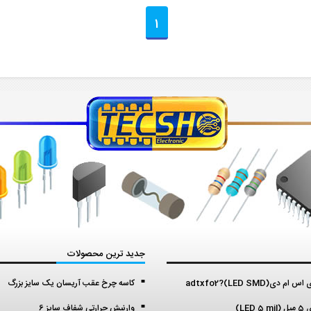
1
جدید ترین محصولات
م دی(LED SMD)?adtxfo2
کاسه چرخ عقب آریسان یک سایز بزرگ
LED )
وارنیش حرارتی شفاف سایز 6