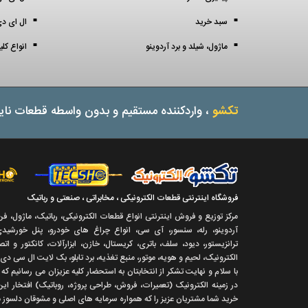
سبد خرید
ال ای دی 3 میل (3 mil
ماژول، شیلد و برد آردوینو
انواع کل
تکشو
، واردکننده مستقیم و بدون واسطه قطعات نایا
فروشگاه اینترنتی قطعات الکترونیکی ، مخابراتی ، صنعتی و رباتیک
مرکز توزیع و فروش اینترنتی انواع قطعات الکترونیکی، رباتیک، ماژول، ف
آردوینو، رله، سنسور، آی سی، انواع چراغ های خودرو، پنل خورشیدی،
ترانزیستور، دیود، سلف، باتری، کریستال، خازن، ابزارآلات، کانکتور و ا
الکترونیک، لحیم و هویه، موتور، منبع تغذیه، برد تابلو، بک لایت ال سی دی
با سلام و نهايت تشکر از انتخابتان به استحضار کليه عزيزان می رسانيم ک
در زمينه الکترونيک (تعميرات، فروش، طراحی پروژه، روباتيک) افتخار اين
خريد شما مشتريان عزيز را که همواره سرمايه های اصلی و مشوقان دلسوز ما