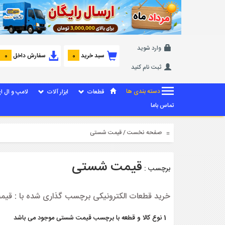
وارد شوید
سبد خرید
سفارش داخل
0
0
ثبت نام کنید
دسته بندی ها
قطعات
ابزار آلات
لامپ و ال ا
تماس باما
صفحه نخست
/ قیمت شستی
قیمت شستی
برچسب :
خرید قطعات الکترونیکی برچسب گذاری شده با : ق
1 نوع کالا و قطعه با برچسب قیمت شستی موجود می باشد