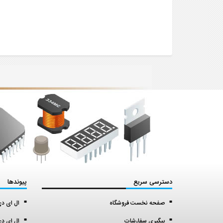
دسترسی سریع
پیوندها
صفحه نخست فروشگاه
ال ای دی اس ا
پیگیری سفارشات
ال ای دی 5 میل (5 mil