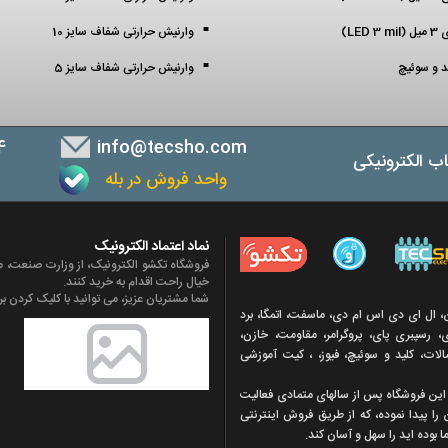
LED )
وارنیش حرارتی شفاف سایز 10
ید و سوئیچ
وارنیش حرارتی شفاف سایز 5
4
info@tecsho.com
ب الکترونیکی
واحد فروش در بله
ب
نماد اعتماد الکترونیک
فروشگاه تکشو الکترونیک، از وزارت صنعت، مع
خیال راحت اقدام به خرید کنند.
شما مشتریان عزیز، می توانید با کلیک کردن بر 
ن، ال ای دی اس ام دی، ماسفت، اتمگا، برد
 رسپبری پای، پروگرامر، مقاومت، خازن،
تصالات، کلید و سوئیچ، فیوز، ، کیت آموزشی
ه اين فروشگاه پس از سالهای متمادی فعاليت
 را پيدا نموده، که از طريق فروش اينترنتی
 بوده ايد را سهل و آسان کند.