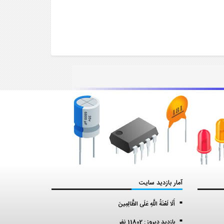
آمار بازدید سایت
أَلَا لَعْنَةُ اللَّهِ عَلَى الظَّالِمِينَ
بازدید دیروز : 11802 نفر