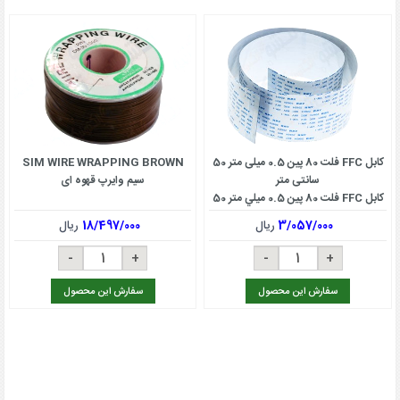
کابل FFC فلت 80 پین 0.5 میلی متر 50
SIM WIRE WRAPPING BROWN
سانتی متر
سیم وایرپ قهوه ای
كابل FFC فلت 80 پين 0.5 ميلي متر 50
سانتي متر
3/057/000
ریال
18/497/000
ریال
سفارش این محصول
سفارش این محصول