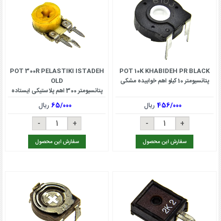
POT 300R PELASTIKI ISTADEH
POT 10K KHABIDEH PR BLACK
پتانسیومتر 10 کیلو اهم خوابیده مشکی
OLD
پتانسیومتر 300 اهم پلاستیکی ایستاده
OLD
456/000
ریال
65/000
ریال
سفارش این محصول
سفارش این محصول