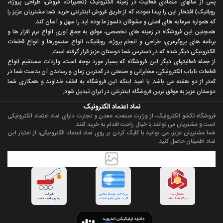
پس از سالهای متمادی فعاليت در زمينه الکترونيک (تعميرات، فروش، طراحی پروژه،
روباتيک) افتخار اين را پيدا نموده، که از طريق فروش اينترنتی خريد شما مشتريان عزيز را
که همواره سرمايه های اصلی و مشوقان دلسوز ما بوده ايد را سهل و آسان کند.
همچنين اين فروشگاه در زمينه های تخصصی، موفق به جمع آوری انواع نرم افزار ها و
برنامه های پروگرمری، طراحی و انجام پروژه، روباتيک، انواع سنسورها و انواع قطعات
الکترونيکی ديگر شده که در دسترس شما دوستان عزيز قرار گرفته است.
از جمله فعاليتهای ديگر اين فروشگاه که بسيار مورد توجه است، واردات مستقیم انواع
قطعات ناياب الکترونيکی، مخابراتی و صنعتی در کمترين زمان و رساندن آن بدست شما در
کمتر از دو هفته می باشد. با اميد اينکه اين فروشگاه به لطف خداوند و همکاری شما
دوستان عزيز به موفق ترين فروشگاه اینترنتی در ایران تبديل شود.
نماد اعتماد الکترونیک
فروشگاه تکشو الکترونیک، از وزارت صنعت، معدن و تجارت دارای نماد اعتماد الکترونیکی
است و مشتریان می توانند با خیال راحت اقدام به خرید کنند.
شما مشتریان عزیز، می توانید با کلیک کردن بر روی نماد اعتماد الکترونیکی، از اعتبار این
نماد اطمینان حاصل کنید.