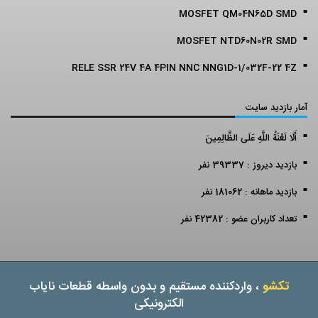
MOSFET QM04N65D SMD
MOSFET NTD60N02R SMD
RELE SSR 24V 4A 4PIN NNC NNG1D-1/032F-22 4Z
آمار بازدید سایت
أَلَا لَعْنَةُ اللَّهِ عَلَى الظَّالِمِينَ
بازدید دیروز : 39337 نفر
بازدید ماهانه : 181062 نفر
تعداد کاربران عضو : 42382 نفر
تکشو
، واردکننده مستقیم و بدون واسطه قطعات نایاب
الکترونیکی