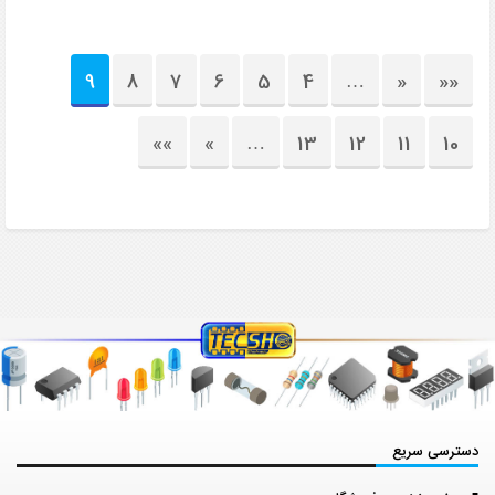
9
8
7
6
5
4
…
«
««
»»
»
…
13
12
11
10
دسترسی سریع