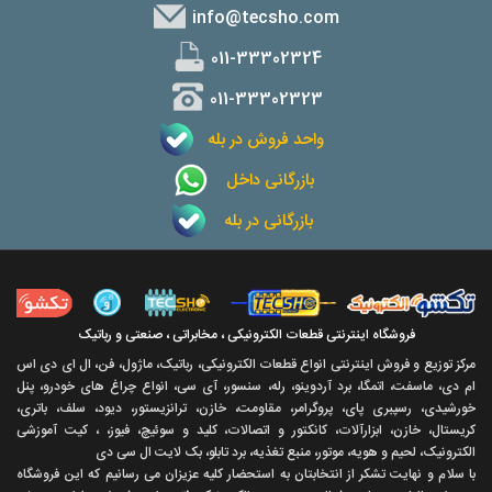
info@tecsho.com
011-33302324
011-33302323
واحد فروش در بله
بازرگانی داخل
بازرگانی در بله
فروشگاه اینترنتی قطعات الکترونیکی ، مخابراتی ، صنعتی و رباتیک
مرکز توزیع و فروش اینترنتی انواع قطعات الکترونیکی، رباتیک، ماژول، فن، ال ای دی اس
ام دی، ماسفت، اتمگا، برد آردوینو، رله، سنسور، آی سی، انواع چراغ های خودرو، پنل
خورشیدی، رسپبری پای، پروگرامر، مقاومت، خازن، ترانزیستور، دیود، سلف، باتری،
کریستال، خازن، ابزارآلات، کانکتور و اتصالات، کلید و سوئیچ، فیوز، ، کیت آموزشی
الکترونیک، لحیم و هویه، موتور، منبع تغذیه، برد تابلو، بک لایت ال سی دی
با سلام و نهايت تشکر از انتخابتان به استحضار کليه عزيزان می رسانيم که اين فروشگاه