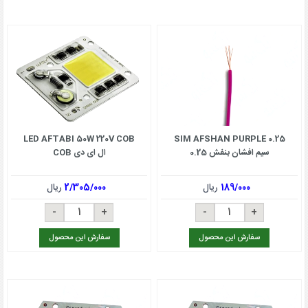
LED AFTABI 50W 220V COB
SIM AFSHAN PURPLE 0.25
سیم افشان بنفش 0.25
ال ای دی COB
189/000
ریال
2/305/000
ریال
سفارش این محصول
سفارش این محصول