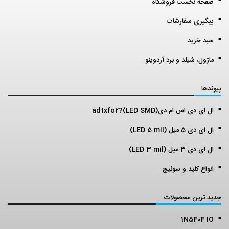
صفحه نخست فروشگاه
پیگیری سفارشات
سبد خرید
ماژول، شیلد و برد آردوینو
پیوندها
ال ای دی اس ام دی(LED SMD)?adtxfo2
ال ای دی 5 میل (LED 5 mil)
ال ای دی 3 میل (LED 3 mil)
انواع کلید و سوئیچ
جدید ترین محصولات
1N5404 IO