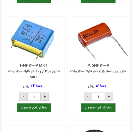
10NF 1600V MKT
7.5NF 1600V
خازن پلی استر 7.5 نانو فاراد 1600 ولت
خازن ام کا تی 10 نانو فاراد 1600 ولت
MKT
81/000
ریال
211/000
ریال
سفارش این محصول
سفارش این محصول