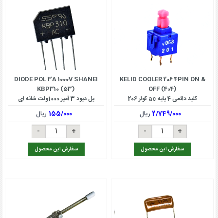
DIODE POL 3A 1000V SHANEI
KELID COOLER 206 4PIN ON &
KBP310 (53)
OFF (404)
کلید دائمی 4 پایه ac کولر 206
پل دیود 3 آمپر 1000ولت شانه ای
2/749/000
ریال
155/000
ریال
سفارش این محصول
سفارش این محصول