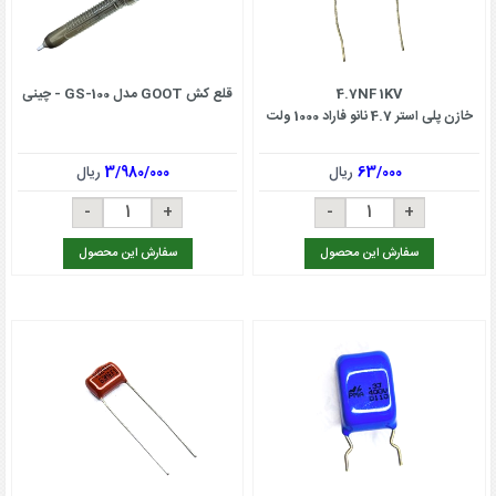
4.7NF 1KV
قلع کش GOOT مدل GS-100 - چینی
خازن پلی استر 4.7 نانو فاراد 1000 ولت
63/000
ریال
3/980/000
ریال
سفارش این محصول
سفارش این محصول