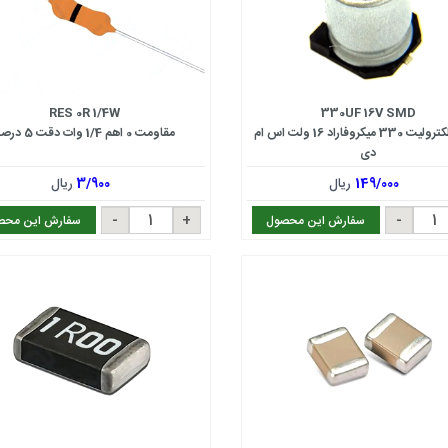
RES 0R 1/4W
330UF 16V SMD
خازن الکترولیت 330 میکروفاراد 16 ولت اس ام
مقاومت 0 اهم 1/4 وات دقت 5 درصد
دی
149/000
ریال
3/900
ریال
سفارش این محصول
سفارش این محص