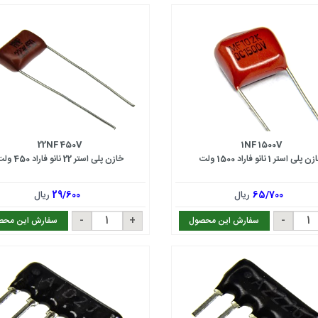
22NF 450V
1NF 1500V
 پلی استر 1 نانو فاراد 1500 ولت
خازن پلی استر 22 نانو فاراد 450 ولت
65/700
ریال
29/600
ریال
سفارش این محصول
سفارش این محص