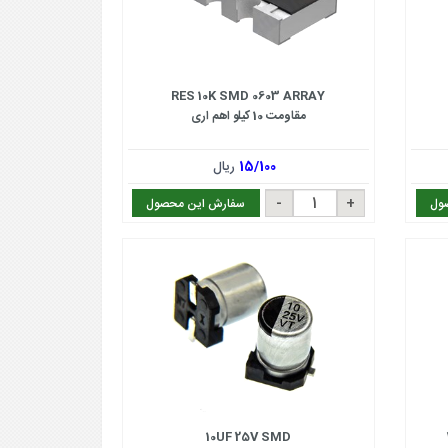
RES 10K SMD 0603 ARRAY
مقاومت 10 کیلو اهم اری
15/100
ریال
ول
سفارش این محصول
10UF 25V SMD