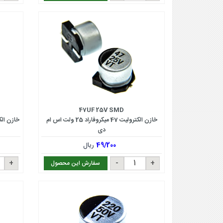
47UF 25V SMD
خازن الکترولیت 47 میکروفاراد 25 ولت اس ام
خازن الکترولیت 47 میکر
دی
49/200
ریال
سفارش این محصول