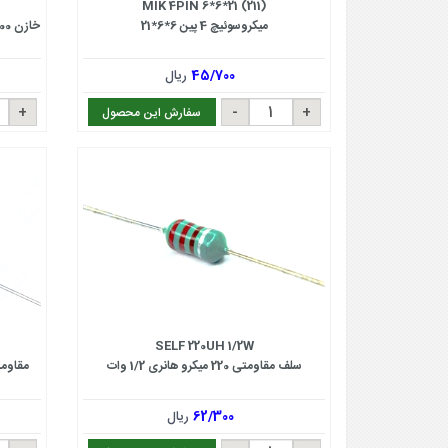
MIK 4PIN 6*6*21 (211)
میکروسوئیچ 4 پین 6*6*21
خازن 100 پیکوفاراد 1 کیلوولت اس ام دی سایز 1206
45/700
ریال
سفارش این محصول
SELF 220UH 1/2W
سلف مقاومتی 220 میکرو هانری 1/2 وات
مقاومت 3.3 کیلو اهم 1/8 وا
62/300
ریال