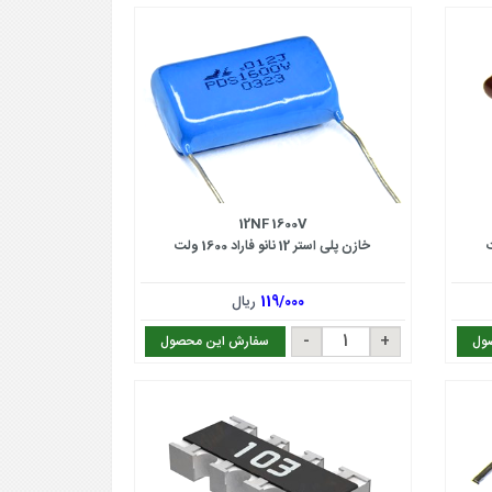
12NF 1600V
خازن پلی استر 12 نانو فاراد 1600 ولت
119/000
ریال
ول
سفارش این محصول