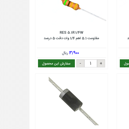
RES 5.1R 1/4W
مقاومت 5.1 اهم 1/4 وات دقت 5 درصد
3/900
ریال
ول
سفارش این محصول