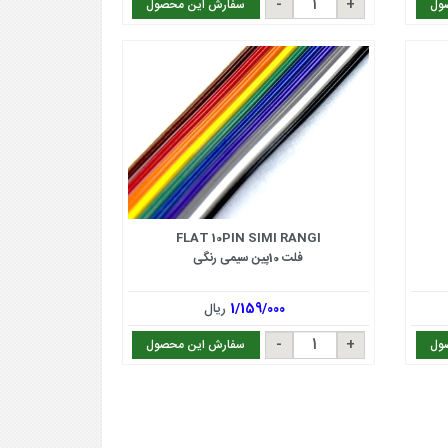
ول
سفارش این محصول
FLAT 10PIN SIMI RANGI
فلت 10پین سیمی رنگی
1/159/000
ریال
ول
سفارش این محصول