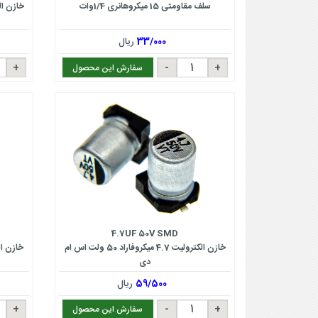
سلف مقاومتی 15 میکروهانری 1/4وات
33/000
ریال
سفارش این محصول
4.7UF 50V SMD
خازن الکترولیت 4.7 میکروفاراد 50 ولت اس ام
دی
59/500
ریال
سفارش این محصول