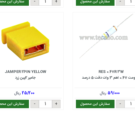
سفارش این محصول
سفارش این محص
JAMPER 2PIN YELLOW
RES 0.47R 3W
هم 3 وات دقت 5 درصد
جامپر 2پین زرد
59/000
ریال
25/200
ریال
سفارش این محصول
سفارش این محص