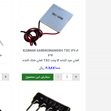
ELEMAN SARDKONANDEH TEC 12706
4*4
خازن
المان سرد کننده 12 ولت TEC المان خنک کننده
12706
6/887/000
ریال
سفارش این محصول