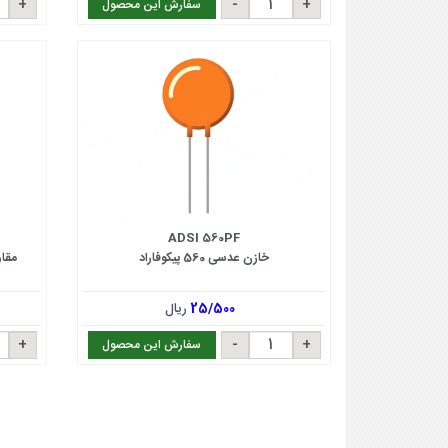
سفارش این محصول
ADSI 560PF
خازن عدسی 560 پیکوفاراد
مقاومت 0.47 ا
25/500
ریال
سفارش این محصول