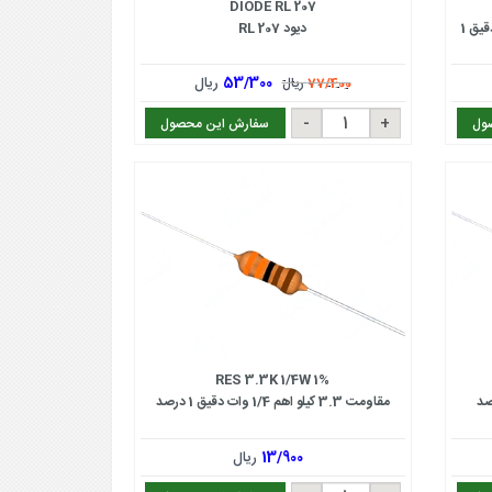
DIODE RL 207
مقاومت 1 اهم 1/4 وات اس ام دی 1206 دقیق 1
دیود RL 207
53/300
ریال
77/400
ریال
ول
سفارش این محصول
RES 3.3K 1/4W 1%
مقاومت 3.3 کیلو اهم 1/4 وات دقیق 1 درصد
13/900
ریال