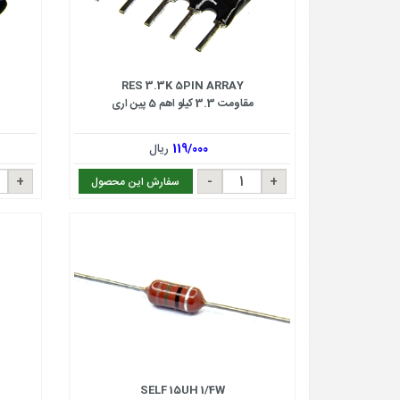
RES 3.3K 5PIN ARRAY
مقاومت 3.3 کیلو اهم 5 پین اری
119/000
ریال
سفارش این محصول
SELF 15UH 1/4W