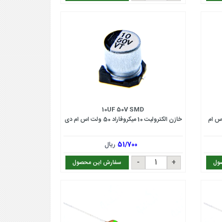
10UF 50V SMD
روفاراد 16 ولت اس ام
خازن الکترولیت 10 میکروفاراد 50 ولت اس ام دی
51/700
ریال
ول
سفارش این محصول