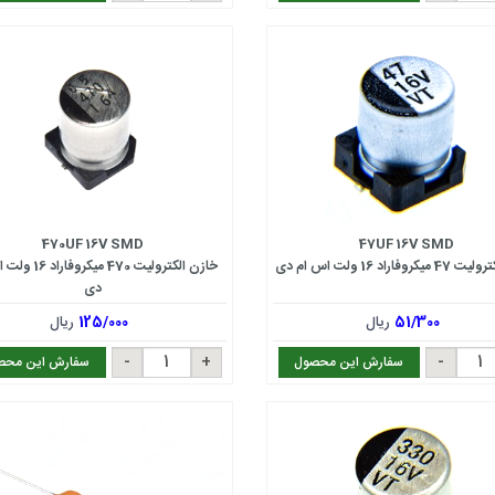
470UF 16V SMD
47UF 16V SMD
وفاراد 16 ولت اس ام دی
خازن الکترولیت 470 میک
دی
51/300
ریال
125/000
ریال
سفارش این محصول
سفارش این محص