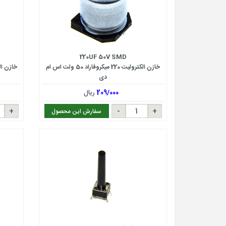
220UF 50V SMD
خازن الکترولیت 220 میکروفاراد 50 ولت اس ام
دی
209/000
ریال
سفارش این محصول