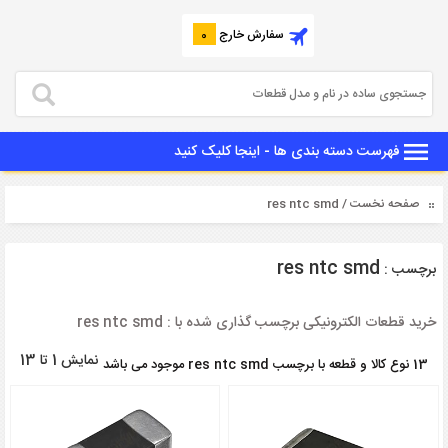
سفارش خارج
0
فهرست دسته بندی ها - اینجا کلیک کنید
صفحه نخست
/ res ntc smd
res ntc smd
برچسب :
خرید قطعات الکترونیکی برچسب گذاری شده با : res ntc smd
نمایش 1 تا 13
13 نوع کالا و قطعه با برچسب res ntc smd موجود می باشد