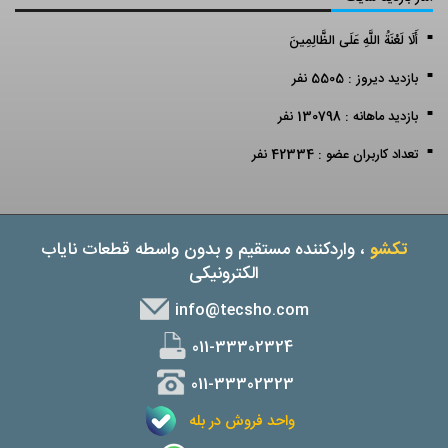
أَلَا لَعْنَةُ اللَّهِ عَلَى الظَّالِمِينَ
بازدید دیروز : 5505 نفر
بازدید ماهانه : 130798 نفر
تعداد کاربران عضو : 42334 نفر
تکشو
، واردکننده مستقیم و بدون واسطه قطعات نایاب
الکترونیکی
info@tecsho.com
011-33302324
011-33302323
واحد فروش در بله