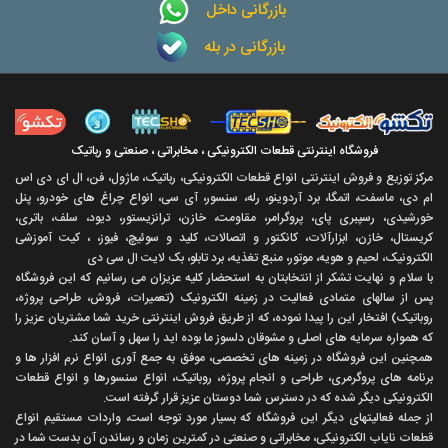
بازرگانی داخل
بازرگانی در بله
فروشگاه اینترنتی قطعات الکترونیکی ، مخابراتی ، صنعتی و رباتیک
مرکز توزیع و فروش اینترنتی انواع قطعات الکترونیکی، رباتیک، ماژول، فن، ال ای دی اس
ام دی، ماسفت، اتمگا، برد آردوینو، رله، سنسور، آی سی، انواع چراغ های خودرو، پنل
خورشیدی، رسپبری پای، پروگرامر، مقاومت، خازن، ترانزیستور، دیود، سلف، باتری،
کریستال، خازن، ابزارآلات، کانکتور و اتصالات، کلید و سوئیچ، فیوز، ، کیت آموزشی
الکترونیک، لحیم و هویه، موتور، منبع تغذیه، برد تابلو، بک لایت ال سی دی
با سلام و نهايت تشکر از انتخابتان به استحضار کليه عزيزان می رسانيم که اين فروشگاه
پس از سالهای متمادی فعاليت در زمينه الکترونيک (تعميرات، فروش، طراحی پروژه،
روباتيک) افتخار اين را پيدا نموده، که از طريق فروش اينترنتی خريد شما مشتريان عزيز را
که همواره سرمايه های اصلی و مشوقان دلسوز ما بوده ايد را سهل و آسان کند.
همچنين اين فروشگاه در زمينه های تخصصی، موفق به جمع آوری انواع نرم افزار ها و
برنامه های پروگرمری، طراحی و انجام پروژه، روباتيک، انواع سنسورها و انواع قطعات
الکترونيکی ديگر شده که در دسترس شما دوستان عزيز قرار گرفته است.
از جمله فعاليتهای ديگر اين فروشگاه که بسيار مورد توجه است، واردات مستقیم انواع
قطعات ناياب الکترونيکی، مخابراتی و صنعتی در کمترين زمان و رساندن آن بدست شما در