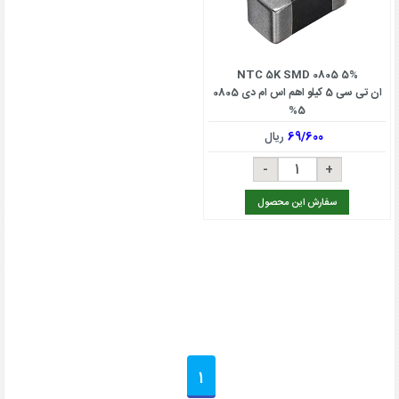
NTC 5K SMD 0805 5%
ان تی سی 5 کیلو اهم اس ام دی 0805
5%
69/600
ریال
سفارش این محصول
1