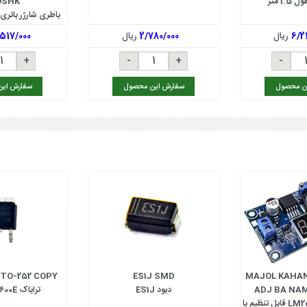
OSHK
آمپ
6/2
ریال
2/780/000
ریال
517/000
ن محصول
سفارش این محصول
سفارش ای
 TO-252 COPY
ES1J SMD
MAJOL KAHAN
ADJ BA NA
دیود ES1J
ترایاک BT136S-600E
ماژول کاهنده LM2596 قابل تنظیم با