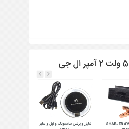
SHARJER 12
شارژر وایرلس سامسونگ و اپل و سایر
R 4.2V 1A