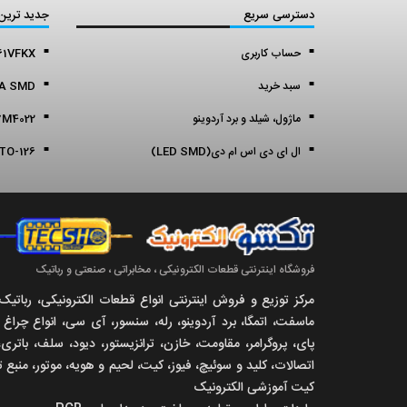
دسترسی سریع
جدید ترین
حساب کاربری
1VFKX
سبد خرید
A SMD
ماژول، شیلد و برد آردوینو
M4022
ال ای دی اس ام دی(LED SMD)
TO-126
فروشگاه اینترنتی قطعات الکترونیکی ، مخابراتی ، صنعتی و رباتیک
مرکز توزیع و فروش اینترنتی انواع قطعات الکترونیکی، ربات
ماسفت، اتمگا، برد آردوینو، رله، سنسور، آی سی، انواع چرا
پای، پروگرامر، مقاومت، خازن، ترانزیستور، دیود، سلف، باتری، 
اتصالات، کلید و سوئیچ، فیوز، کیت، لحیم و هویه، موتور، منبع 
کیت آموزشی الکترونیک