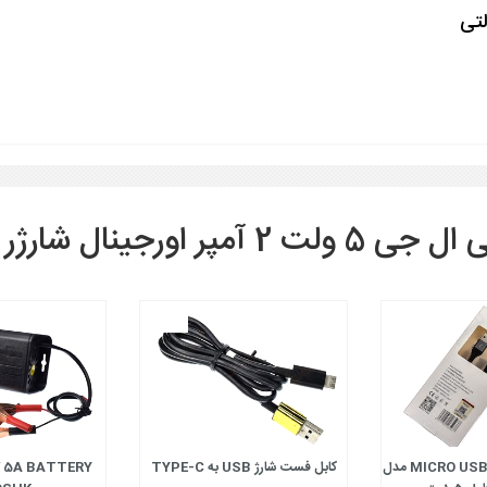
ر 5 ولت 2 آمپر ال جی
کابل شارژ USB به MICRO USB مدل
کابل فست شارژ USB به TYPE-C
V 5A BATTERY