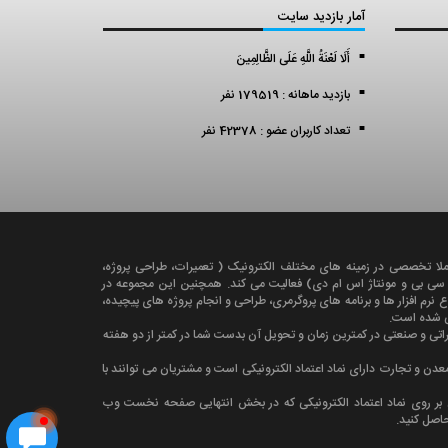
آمار بازدید سایت
أَلَا لَعْنَةُ اللَّهِ عَلَى الظَّالِمِينَ
بازدید ماهانه : 179519 نفر
تعداد کاربران عضو : 42378 نفر
ملا تخصصی در زمينه های مختلف الکترونيک ( تعميرات، طراحی پروژه،
ی سی بی و مونتاژ اس ام دی) فعالیت می کند. همچنين اين مجموعه در
رم افزار ها و برنامه های پروگرمری، طراحی و انجام پروژه های پیچیده،
کی شده است.
راتی و صنعتی در کمترين زمان و تحویل آن بدست شما در کمتر از دو هفته
دن و تجارت دارای نماد اعتماد الکترونیکی است و مشتریان می توانند با
ن بر روی نماد اعتماد الکترونیکی که در بخش انتهایی صفحه نخست وب
حاصل کنید.