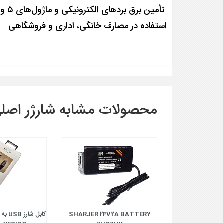
تأمین برق بردهای الکترونیکی و ماژول‌های ۵ ولتی
استفاده در مصارف خانگی، اداری و فروشگاهی
محصولات مشابه شارژر اصلی ال جی 5 ولت 2 آمپر اورجینال شارژ
SHARJER 24V 2A BATTERY
SHARJER 