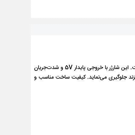
شارژر ۵ ولت ۲ آمپر ال‌جی یک آداپتور برق استاندارد و مطمئن برای تأمین انرژی انواع دستگاه‌های دیجیتال است. این شارژر با خروجی پایدار 5V و شدت‌جریان
ب بزند جلوگیری می‌نماید. کیفیت ساخت مناسب و