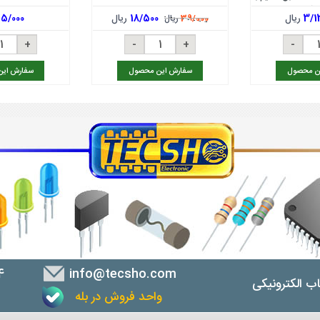
شگر
3/1
ریال
18/500
ریال
45/000
39/000
ریال
ن محصول
سفارش این محصول
سفارش ای
4
info@tecsho.com
ب الکترونیکی
واحد فروش در بله
ب