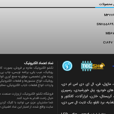
 محصولات
M3776
SN755864
MB87
C1847 
نماد اعتماد الکترونیک
تکشو الکترونیک علاوه بر فروش، بصورت کا
روباتيک، عیب یابی، برنامه نویسی، چاپ پ
زمينه های تخصصی، موفق به جمع آوری انواع ن
روباتيک، انواع سنسورها و قطعات الکتروني
یک، ماژول، فن، ال ای دی اس ام دی،
واردات انواع قطعات ناياب الکترونيکی، مخاب
غ های خودرو، پنل خورشیدی، رسپبری
فروشگاه تکشو الکترونیک، از وزارت صنعت، مع
کریستال، خازن، ابزارآلات، کانکتور و
خیال راحت اقدام به خرید کنند.
تغذیه، برد تابلو، بک لایت ال سی دی،
شما مشتریان عزیز، می توانید با کلیک کرد
سایت واقع شده، از اعتبار این نماد اطمینان 