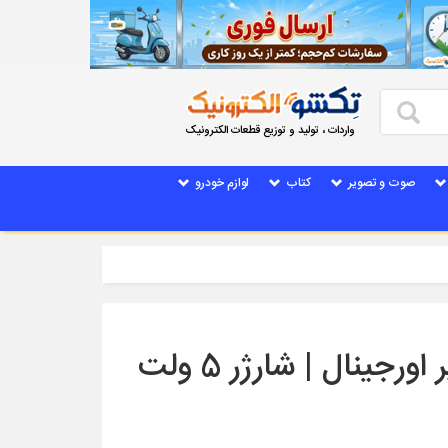
واردات ، تولید و توزیع قطعات الکترونیک
صوت و تصویر
کتاب
لوازم خودرو
شارژر اصلی ال جی 5 ولت 2 آمپر اورجینال | شارژر 5 ولت