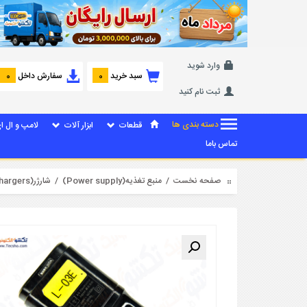
وارد شوید
سبد خرید
سفارش داخل
0
0
ثبت نام کنید
دسته بندی ها
قطعات
ابزار آلات
لامپ و ال ا
تماس باما
صفحه نخست
/
منبع تغذیه(Power supply)
/
شارژر(Chargers)