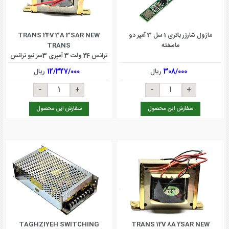
ماژول شارژر باتری 1 سل 3 آمپر دو
TRANS 24V 3A 3SAR NEW
ماسفته
TRANS
ترانس 24 ولت 3 آمپری 3سر نیو ترانس
308/000
ریال
12/327/000
ریال
سفارش این محصول
سفارش این محصول
TAGHZIYEH SWITCHING
TRANS 12V 8A 2SAR NEW