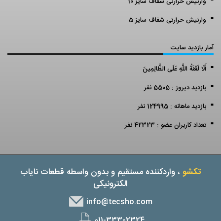
وارنیش حرارتی شفاف سایز 10
وارنیش حرارتی شفاف سایز 5
آمار بازدید سایت
أَلَا لَعْنَةُ اللَّهِ عَلَى الظَّالِمِينَ
بازدید دیروز : 5505 نفر
بازدید ماهانه : 124995 نفر
تعداد کاربران عضو : 42323 نفر
تکشو
، واردکننده مستقیم و بدون واسطه قطعات نایاب
الکترونیکی
info@tecsho.com
011-33302324