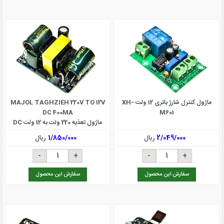
ماژول کنترل شارژ باتری 12 ولت XH-
MAJOL TAGHZIEH 220V TO 12V
DC 400MA
M601
ماژول تعذیه 220 ولت به 12 ولت DC
2/049/000
ریال
1/850/000
ریال
سفارش این محصول
سفارش این محصول