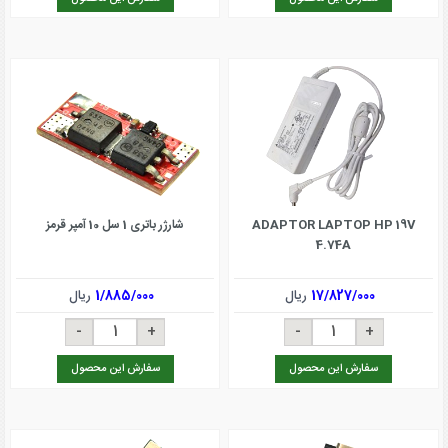
ADAPTOR LAPTOP HP 19V
شارژر باتری 1 سل 10 آمپر قرمز
4.74A
17/827/000
ریال
1/885/000
ریال
سفارش این محصول
سفارش این محصول