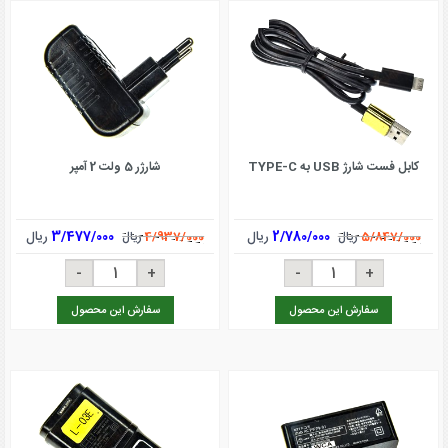
کابل فست شارژ USB به TYPE-C
شارژر 5 ولت 2 آمپر
2/780/000
ریال
3/477/000
ریال
5/847/000
ریال
4/937/000
ریال
سفارش این محصول
سفارش این محصول