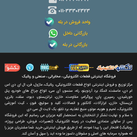
011-33302323
واحد فروش در بله
بازرگانی داخل
بازرگانی در بله
فروشگاه اینترنتی قطعات الکترونیکی ، مخابراتی ، صنعتی و رباتیک
مرکز توزیع و فروش اینترنتی انواع قطعات الکترونیکی، رباتیک، ماژول، فن، ال ای دی اس
ام دی، ماسفت، اتمگا، برد آردوینو، رله، سنسور، آی سی، انواع چراغ های خودرو، پنل
خورشیدی، رسپبری پای، پروگرامر، مقاومت، خازن، ترانزیستور، دیود، سلف، باتری،
کریستال، خازن، ابزارآلات، کانکتور و اتصالات، کلید و سوئیچ، فیوز، ، کیت آموزشی
الکترونیک، لحیم و هویه، موتور، منبع تغذیه، برد تابلو، بک لایت ال سی دی
با سلام و نهايت تشکر از انتخابتان به استحضار کليه عزيزان می رسانيم که اين فروشگاه
پس از سالهای متمادی فعاليت در زمينه الکترونيک (تعميرات، فروش، طراحی پروژه،
روباتيک) افتخار اين را پيدا نموده، که از طريق فروش اينترنتی خريد شما مشتريان عزيز را
که همواره سرمايه های اصلی و مشوقان دلسوز ما بوده ايد را سهل و آسان کند.