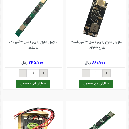
ماژول شارژر باتری 1 سل 3 آمپر فست
ماژول شارژر باتری 1 سل 3 آمپر تک
شارژ IP2312
ماسفته
860/000
ریال
245/000
ریال
سفارش این محصول
سفارش این محصول