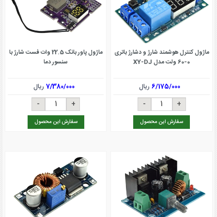
ماژول کنترل هوشمند شارژ و دشارژ باتری
ماژول پاور بانک 22.5 وات فست شارژ با
0-60 ولت مدل XY-DJ
سنسور دما
6/175/000
ریال
7/380/000
ریال
سفارش این محصول
سفارش این محصول