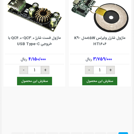
ماژول شارژر وایرلس 15Wمدل K9-
ماژول فست شارژ QC4.0-QC3.0 با
HT1606
خروجی USB Type-C
3/759/000
ریال
4/150/000
ریال
سفارش این محصول
سفارش این محصول