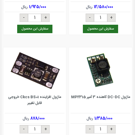
12/580/000
ریال
1/925/000
ریال
سفارش این محصول
سفارش این محصول
ماژول DC-DC کاهنده 3 آمپر MP2315
ماژول افزاینده Ckcs BS01 خروجی
قابل تغییر
1/385/000
ریال
878/000
ریال