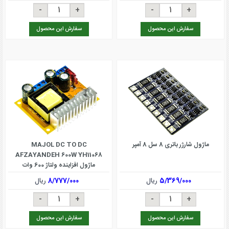
سفارش این محصول
سفارش این محصول
ماژول شارژر باتری 8 سل 8 آمپر
MAJOL DC TO DC
AFZAYANDEH 600W YH11068
ماژول افزاینده ولتاژ 600 وات
5/369/000
ریال
8/777/000
ریال
سفارش این محصول
سفارش این محصول