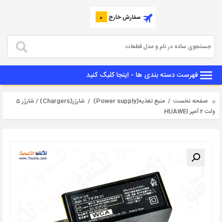
سفارش خارج
0
فهرست دسته بندی ها - اینجا کلیک کنید
صفحه نخست
/
منبع تغذیه(Power supply)
/
شارژر(Chargers)
/ شارژر 5
ولت 2 آمپر HUAWEI