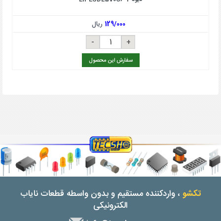
129/000
ریال
سفارش این محصول
تکشو
، واردکننده مستقیم و بدون واسطه قطعات نایاب
الکترونیکی