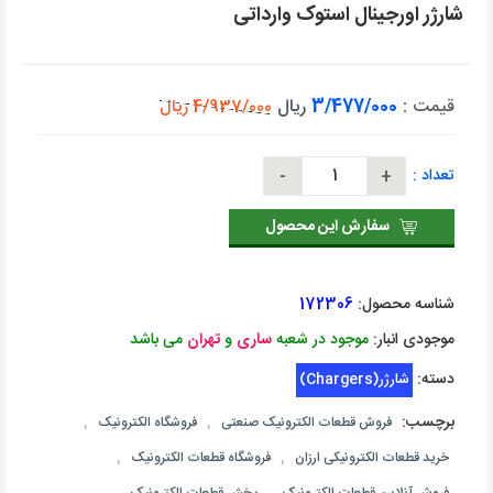
شارژر اورجینال استوک وارداتی
قیمت :
3/477/000
ریال
4/937/000 ریال
تعداد :
سفارش این محصول
شناسه محصول:
172306
موجودی انبار:
موجود در شعبه
ساری
و
تهران
می باشد
دسته:
شارژر(Chargers)
برچسب:
,
,
فروش قطعات الکترونیک صنعتی
فروشگاه الکترونیک
,
,
خرید قطعات الکترونیکی ارزان
فروشگاه قطعات الکترونیک
,
,
فروش آنلاین قطعات الکترونیک
پخش قطعات الکترونیک