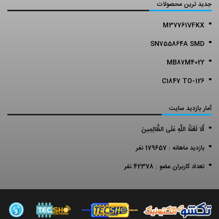
جدید ترین محصولات
M37761VFKX
SN755864A SMD
MB87M4022
C1847 TO-126
آمار بازدید سایت
أَلَا لَعْنَةُ اللَّهِ عَلَى الظَّالِمِينَ
بازدید ماهانه : 179657 نفر
تعداد کاربران عضو : 42378 نفر