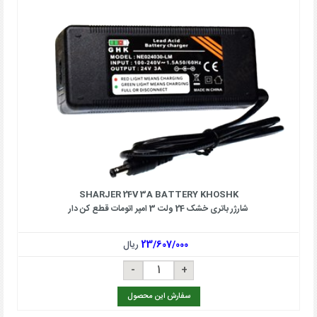
SHARJER 24V 3A BATTERY KHOSHK
شارژر باتری خشک 24 ولت 3 امپر اتومات قطع کن دار
23/607/000
ریال
سفارش این محصول