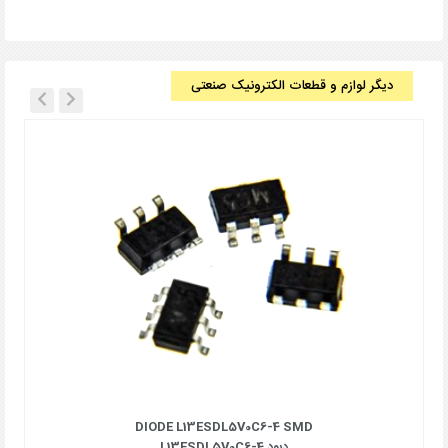
دیگر لوازم و قطعات الکترونیک صنعتی
DIODE L13ESDL5V0C6-4 SMD
دیود L13ESDL5V0C6-4