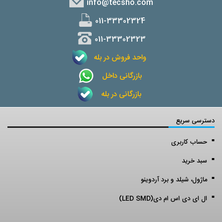
info@tecsho.com
011-33302324
011-33302323
واحد فروش در بله
بازرگانی داخل
بازرگانی در بله
دسترسی سریع
حساب کاربری
سبد خرید
ماژول، شیلد و برد آردوینو
ال ای دی اس ام دی(LED SMD)