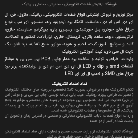
فروشگاه اینترنتی قطعات الکترونیکی ، مخابراتی ، صنعتی و رباتیک
مرکز توزیع و فروش اینترنتی انواع قطعات الکترونیکی، رباتیک، ماژول، فن، ال
ای دی اس ام دی، ماسفت، اتمگا، برد آردوینو، رله، سنسور، آی سی، انواع
چراغ های خودرو، پنل خورشیدی، رسپبری پای، پروگرامر، مقاومت، خازن،
ترانزیستور، دیود، سلف، باتری، کریستال، خازن، ابزارآلات، کانکتور و اتصالات،
کلید و سوئیچ، فیوز، کیت، لحیم و هویه، موتور، منبع تغذیه، برد تابلو، بک
لایت ال سی دی، کیت آموزشی الکترونیک
واردات، طراحی، تولید و ساخت برد مدار چاپی PCB پی سی بی و مونتاژ
قطعات smd و dip و LED ال ای دی اس ام دی و تولیدکننده برتر برد
چراغ های SMD و لامپ ال ای ای LED
نماد اعتماد الکترونیک
تکشو الکترونیک علاوه بر فروش، بصورت کاملا تخصصی در زمينه های مختلف الکترونيک
( تعميرات، طراحی پروژه، روباتيک، عیب یابی، برنامه نویسی، چاپ پی سی بی و مونتاژ اس
ام دی) فعالیت می کند. همچنين اين مجموعه در زمينه های تخصصی، موفق به جمع
آوری انواع نرم افزار ها و برنامه های پروگرمری، طراحی و انجام پروژه های پیچیده،
روباتيک، انواع سنسورها و قطعات الکترونيکی شده است.
واردات انواع قطعات ناياب الکترونيکی، مخابراتی و صنعتی در کمترين زمان و تحویل آن
بدست شما در کمتر از دو هفته
فروشگاه تکشو الکترونیک، از وزارت صنعت، معدن و تجارت دارای نماد اعتماد الکترونیکی
است و مشتریان می توانند با خیال راحت اقدام به خرید کنند.