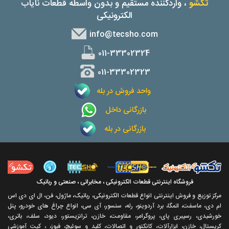
تکشو
، واردکننده مستقیم و بدون واسطه قطعات نایاب
الکترونیکی
info@tecsho.com
011-33302324
011-33302323
واحد فروش در بله
بازرگانی داخل
بازرگانی در بله
فروشگاه اینترنتی قطعات الکترونیکی ، مخابراتی ، صنعتی و رباتیک
مرکز توزیع و فروش اینترنتی انواع قطعات الکترونیکی، رباتیک، ماژول، فن، ال ای دی اس
ام دی، ماسفت، اتمگا، برد آردوینو، رله، سنسور، آی سی، انواع چراغ های خودرو، پنل
خورشیدی، رسپبری پای، پروگرامر، مقاومت، خازن، ترانزیستور، دیود، سلف، باتری،
کریستال، خازن، ابزارآلات، کانکتور و اتصالات، کلید و سوئیچ، فیوز، ، کیت آموزشی