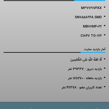
M37761VFKX
SN755864A SMD
MB87M4022
C1847 TO-126
آمار بازدید سایت
أَلَا لَعْنَةُ اللَّهِ عَلَى الظَّالِمِينَ
بازدید دیروز : 39337 نفر
بازدید ماهانه : 178270 نفر
تعداد کاربران عضو : 42378 نفر