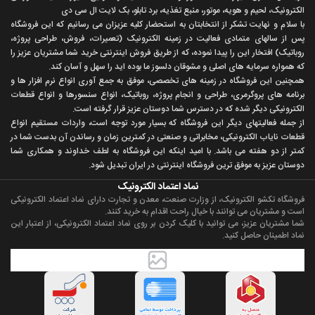
الکترونیک، لحیم و هویه، موتور، منبع تغذیه، برد تابلو، بک لایت ال سی دی
با سلام و نهايت تشکر از انتخابتان به استحضار کليه عزيزان می رسانيم که اين فروشگاه
پس از سالهای متمادی فعاليت در زمينه الکترونيک (تعميرات، فروش، طراحی پروژه،
روباتيک) افتخار اين را پيدا نموده، که از طريق فروش اينترنتی خريد شما مشتريان عزيز را
که همواره سرمايه های اصلی و مشوقان دلسوز ما بوده ايد را سهل و آسان کند.
همچنين اين فروشگاه در زمينه های تخصصی، موفق به جمع آوری انواع نرم افزار ها و
برنامه های پروگرمری، طراحی و انجام پروژه، روباتيک، انواع سنسورها و انواع قطعات
الکترونيکی ديگر شده که در دسترس شما دوستان عزيز قرار گرفته است.
از جمله فعاليتهای ديگر اين فروشگاه که بسيار مورد توجه است، واردات مستقیم انواع
قطعات ناياب الکترونيکی، مخابراتی و صنعتی در کمترين زمان و رساندن آن بدست شما در
کمتر از دو هفته می باشد. با اميد اينکه اين فروشگاه به لطف خداوند و همکاری شما
دوستان عزيز به موفق ترين فروشگاه اینترنتی در ایران تبديل شود.
نماد اعتماد الکترونیک
فروشگاه تکشو الکترونیک، از وزارت صنعت، معدن و تجارت دارای نماد اعتماد الکترونیکی
است و مشتریان می توانند با خیال راحت اقدام به خرید کنند.
شما مشتریان عزیز، می توانید با کلیک کردن بر روی نماد اعتماد الکترونیکی، از اعتبار این
نماد اطمینان حاصل کنید.