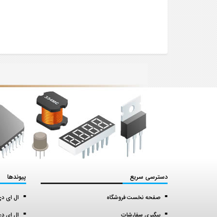
دسترسی سریع
پیوندها
صفحه نخست فروشگاه
ال ای دی اس ا
پیگیری سفارشات
ال ای دی 5 میل (5 mil