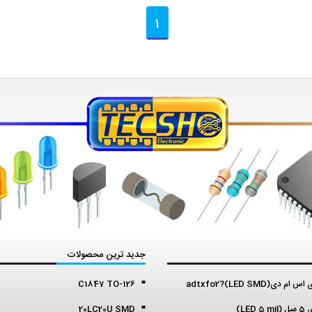
1
جدید ترین محصولات
م دی(LED SMD)?adtxfo2
C1847 TO-126
LED )
20LC20U SMD