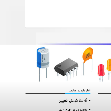
آمار بازدید سایت
أَلَا لَعْنَةُ اللَّهِ عَلَى الظَّالِمِينَ
بازدید دیروز : 11802 نفر