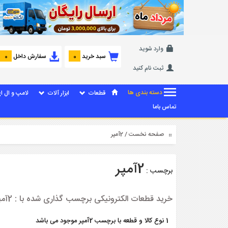
وارد شوید
سبد خرید
سفارش داخل
0
0
ثبت نام کنید
دسته بندی ها
قطعات
ابزار آلات
لامپ و ال ا
تماس باما
صفحه نخست
/ 2آمپر
2آمپر
برچسب :
خرید قطعات الکترونیکی برچسب گذاری شده با : 2آمپر
1 نوع کالا و قطعه با برچسب 2آمپر موجود می باشد