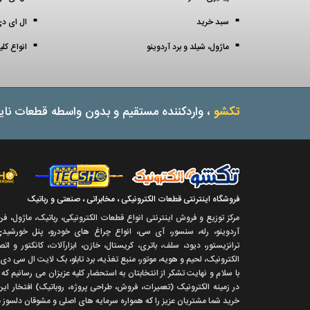
سبد خرید
ال ای دی 3 میل (3 mil
ماژول، شیلد و برد آردوینو
انواع کل
تکشو
، واردکننده مستقیم و بدون واسطه قطعات نایا
فروشگاه اینترنتی قطعات الکترونیکی ، مخابراتی ، صنعتی و رباتیک
مرکز توزیع و فروش اینترنتی انواع قطعات الکترونیکی، رباتیک، ماژول، ف
آردوینو، رله، سنسور، آی سی، انواع چراغ های خودرو، پنل خورشیدی،
ترانزیستور، دیود، سلف، باتری، کریستال، خازن، ابزارآلات، کانکتور و ا
الکترونیک، لحیم و هویه، موتور، منبع تغذیه، برد تابلو، بک لایت ال سی دی
با سلام و نهايت تشکر از انتخابتان به استحضار کليه عزيزان می رسانيم ک
در زمينه الکترونيک (تعميرات، فروش، طراحی پروژه، روباتيک) افتخار اين
خريد شما مشتريان عزيز را که همواره سرمايه های اصلی و مشوقان دلسوز ما