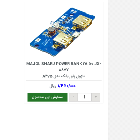
MAJOL SHARJ POWER BANK 2A 5v JX-
887Y
ماژول پاور بانک مدل A2V5
1/450/000
ریال
سفارش این محصول