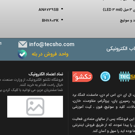
LED )
AN8739SB
ید و سوئیچ
BH7803K
4
info@tecsho.com
ب الکترونیکی
واحد فروش در بله
ب
نماد اعتماد الکترونیک
فروشگاه تکشو الکترونیک، از وزارت صنعت، مع
خیال راحت اقدام به خرید کنند.
شما مشتریان عزیز، می توانید با کلیک کردن بر 
ن، ال ای دی اس ام دی، ماسفت، اتمگا، برد
 رسپبری پای، پروگرامر، مقاومت، خازن،
تصالات، کلید و سوئیچ، فیوز، ، کیت آموزشی
ه اين فروشگاه پس از سالهای متمادی فعاليت
 را پيدا نموده، که از طريق فروش اينترنتی
 بوده ايد را سهل و آسان کند.