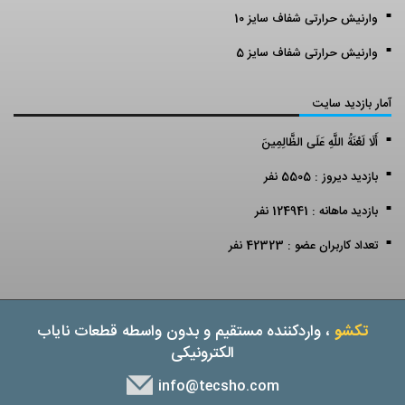
وارنیش حرارتی شفاف سایز 10
وارنیش حرارتی شفاف سایز 5
آمار بازدید سایت
أَلَا لَعْنَةُ اللَّهِ عَلَى الظَّالِمِينَ
بازدید دیروز : 5505 نفر
بازدید ماهانه : 124941 نفر
تعداد کاربران عضو : 42323 نفر
تکشو
، واردکننده مستقیم و بدون واسطه قطعات نایاب
الکترونیکی
info@tecsho.com