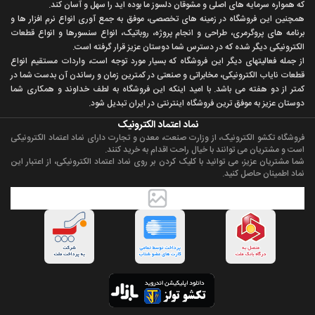
که همواره سرمايه های اصلی و مشوقان دلسوز ما بوده ايد را سهل و آسان کند.
همچنين اين فروشگاه در زمينه های تخصصی، موفق به جمع آوری انواع نرم افزار ها و
برنامه های پروگرمری، طراحی و انجام پروژه، روباتيک، انواع سنسورها و انواع قطعات
الکترونيکی ديگر شده که در دسترس شما دوستان عزيز قرار گرفته است.
از جمله فعاليتهای ديگر اين فروشگاه که بسيار مورد توجه است، واردات مستقیم انواع
قطعات ناياب الکترونيکی، مخابراتی و صنعتی در کمترين زمان و رساندن آن بدست شما در
کمتر از دو هفته می باشد. با اميد اينکه اين فروشگاه به لطف خداوند و همکاری شما
دوستان عزيز به موفق ترين فروشگاه اینترنتی در ایران تبديل شود.
نماد اعتماد الکترونیک
فروشگاه تکشو الکترونیک، از وزارت صنعت، معدن و تجارت دارای نماد اعتماد الکترونیکی
است و مشتریان می توانند با خیال راحت اقدام به خرید کنند.
شما مشتریان عزیز، می توانید با کلیک کردن بر روی نماد اعتماد الکترونیکی، از اعتبار این
نماد اطمینان حاصل کنید.