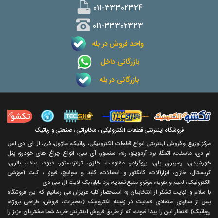
011-33302324
011-33302323
واحد فروش در بله
بازرگانی داخل
بازرگانی در بله
فروشگاه اینترنتی قطعات الکترونیکی ، مخابراتی ، صنعتی و رباتیک
مرکز توزیع و فروش اینترنتی انواع قطعات الکترونیکی، رباتیک، ماژول، فن، ال ای دی اس
ام دی، ماسفت، اتمگا، برد آردوینو، رله، سنسور، آی سی، انواع چراغ های خودرو، پنل
خورشیدی، رسپبری پای، پروگرامر، مقاومت، خازن، ترانزیستور، دیود، سلف، باتری،
کریستال، خازن، ابزارآلات، کانکتور و اتصالات، کلید و سوئیچ، فیوز، ، کیت آموزشی
الکترونیک، لحیم و هویه، موتور، منبع تغذیه، برد تابلو، بک لایت ال سی دی
با سلام و نهايت تشکر از انتخابتان به استحضار کليه عزيزان می رسانيم که اين فروشگاه
پس از سالهای متمادی فعاليت در زمينه الکترونيک (تعميرات، فروش، طراحی پروژه،
روباتيک) افتخار اين را پيدا نموده، که از طريق فروش اينترنتی خريد شما مشتريان عزيز را