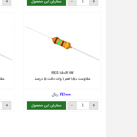
سفارش این محصول
RES 150R 1W
مقاومت 150 اهم 1 وات دقت 5 درصد
مقاومت 1 کی
17/000
ریال
سفارش این محصول