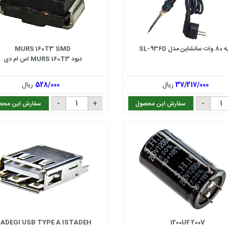
 مدل SL-936D
MURS 160T3 SMD
دیود MURS 160T3 اس ام دی
37/217/000
ریال
528/000
ریال
سفارش این محصول
سفارش این محص
ADEGI USB TYPE A ISTADEH
1200UF 200V