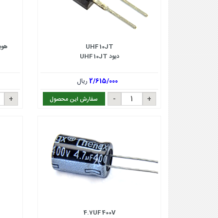
UHF 10JT
هویه 80 وات سانشاین
دیود UHF 10JT
2/615/000
ریال
سفارش این محصول
4.7UF 400V