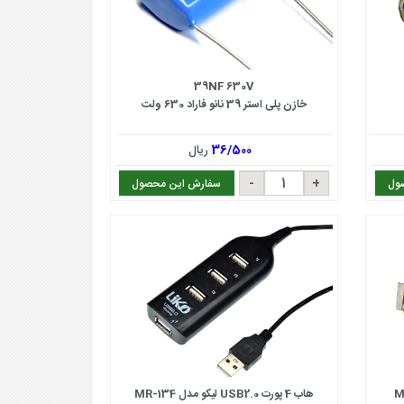
39NF 630V
خازن پلی استر 39 نانو فاراد 630 ولت
36/500
ریال
ول
سفارش این محصول
M
هاب 4 پورت USB2.0 لیکو مدل MR-134