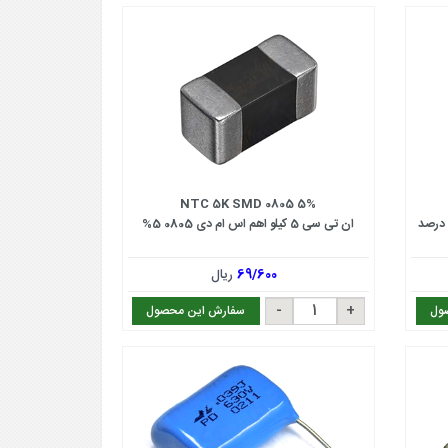
NTC 5K SMD 0805 5%
ان تی سی 5 کیلو اهم اس ام دی 0805 5%
69/600
ریال
ول
سفارش این محصول