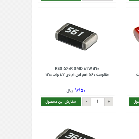
RES 560R SMD 1/2W 1210
مقاومت 560 اهم اس ام دی 1/2 وات 1210
9/950
ریال
ول
سفارش این محصول