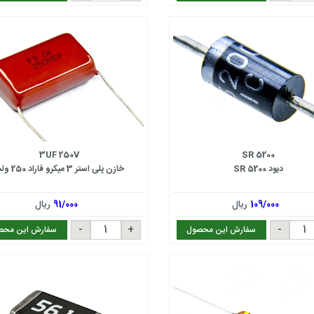
3UF 250V
SR 5200
دیود SR 5200
خازن پلی استر 3 میکرو فاراد 250 ولت
109/000
ریال
91/000
ریال
سفارش این محصول
سفارش این محص