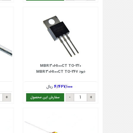
MBR 30H100CT TO-220
دیود MBR 30H100CT TO-247
4/467/000
ریال
سفارش این محصول