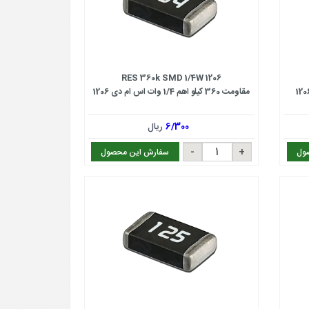
RES 360k SMD 1/4W 1206
مقاومت 360 کیلو اهم 1/4 وات اس ام دی 1206
6/300
ریال
ول
سفارش این محصول