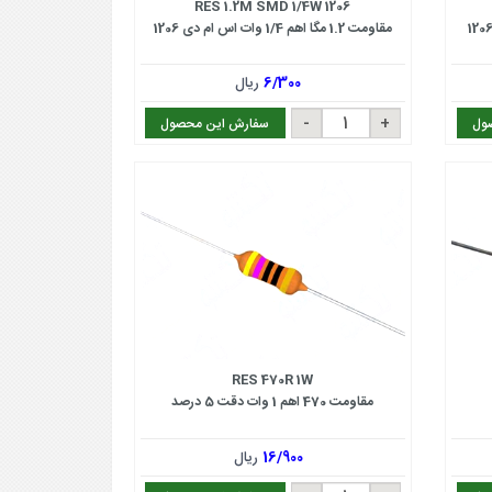
RES 1.2M SMD 1/4W 1206
مقاومت 1.2 مگا اهم 1/4 وات اس ام دی 1206
6/300
ریال
ول
سفارش این محصول
RES 470R 1W
مقاومت 470 اهم 1 وات دقت 5 درصد
16/900
ریال