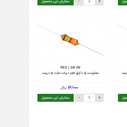
ول
سفارش این محصول
RES 1.5K 1W
مقاومت 1.5 کیلو اهم 1 وات دقت 5 درصد
16/000
ریال
ول
سفارش این محصول