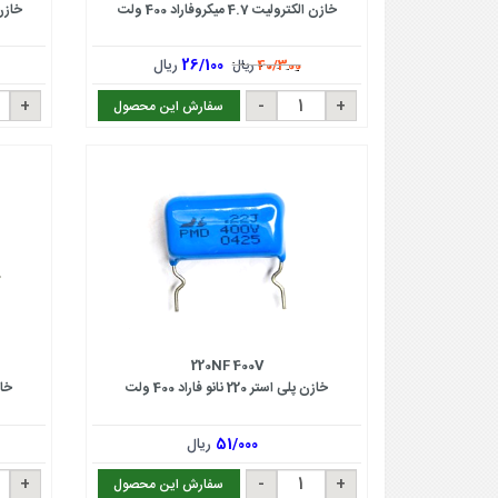
خازن الکترولیت 4.7 میکروفاراد 400 ولت
خازن الکتر
26/100
ریال
40/300
ریال
سفارش این محصول
220NF 400V
خازن پلی استر 220 نانو فاراد 400 ولت
خازن پ
51/000
ریال
سفارش این محصول