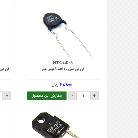
NTC 10D-9
ان تی سی 10 اهم 9میلی متر
ان تی سی 50 کیلو اهم
60/800
ریال
سفارش این محصول