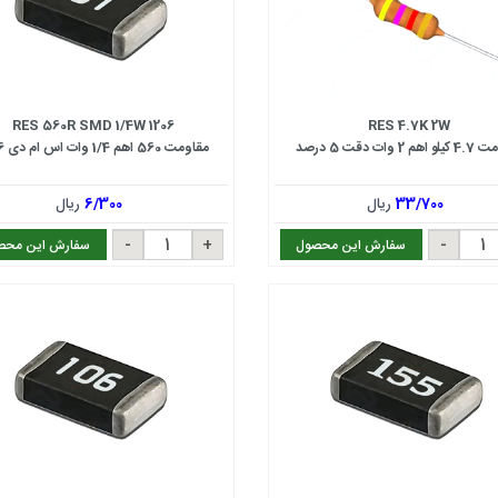
RES 560R SMD 1/4W 1206
RES 4.7K 2W
 2 وات دقت 5 درصد
مقاومت 560 اهم 1/4 وات اس ام دی 1206
33/700
ریال
6/300
ریال
سفارش این محصول
سفارش این محص