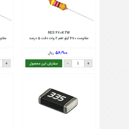
RES 470K 2W
مقاومت 470 کیلو اهم 2 وات دقت 5 درصد
مقاومت 4.7 کیلو اهم
56/900
ریال
سفارش این محصول