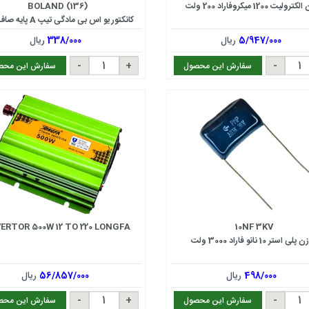
ولیت 1200 میکروفاراد 200 ولت
BOLAND (136)
کانکتور یو اس بی مادگی تيپ A پايه صاف بلند
5/947/000
ریال
338/000
ریال
سفارش این محصول
سفارش این محص
VERTOR 500W 12 TO 220 LONGFA
10NF 3KV
لی استر 10 نانو فاراد 3000 ولت
498/000
ریال
56/857/000
ریال
سفارش این محصول
سفارش این محص