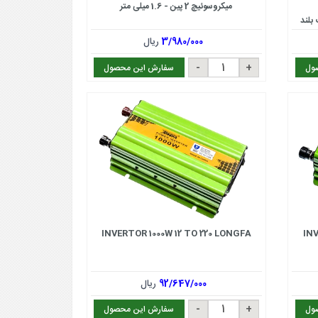
میکروسوئیچ 2 پین - 1.6 میلی متر
3/980/000
ریال
ول
سفارش این محصول
INVERTOR 1000W 12 TO 220 LONGFA
IN
92/647/000
ریال
ول
سفارش این محصول