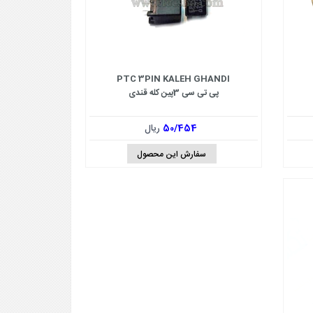
PTC 3PIN KALEH GHANDI
پی تی سی 3پین کله قندی
50/454
ریال
سفارش این محصول