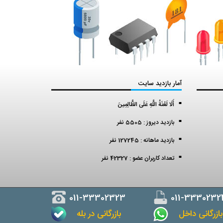
آمار بازدید سایت
أَلَا لَعْنَةُ اللَّهِ عَلَى الظَّالِمِينَ
بازدید دیروز : 5505 نفر
بازدید ماهانه : 127245 نفر
تعداد کاربران عضو : 42327 نفر
011-33302323
011-3330232
ازرگانی داخل
بازرگانی در بله