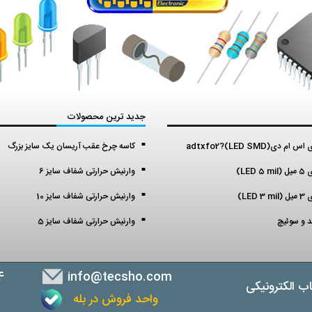
جدید ترین محصولات
م دی(LED SMD)?adtxfo2
کاسه چرخ عقب آریسان یک سایز بزرگ
LED )
وارنیش حرارتی شفاف سایز 6
LED )
وارنیش حرارتی شفاف سایز 10
ید و سوئیچ
وارنیش حرارتی شفاف سایز 5
4
info@tecsho.com
ب الکترونیکی
واحد فروش در بله
ب