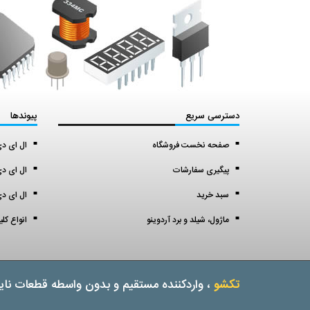
دسترسی سریع
پیوندها
صفحه نخست فروشگاه
ال ای دی اس ا
پیگیری سفارشات
ال ای دی 5 میل (5 mil
سبد خرید
ال ای دی 3 میل (3 mil
ماژول، شیلد و برد آردوینو
انواع کل
تکشو
، واردکننده مستقیم و بدون واسطه قطعات نایا