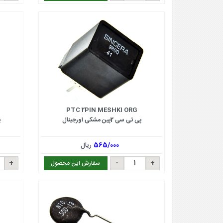
PTC 2PIN MESHKI ORG
پی تی سی 2پین مشکی اورجینال
پ
565/000
ریال
سفارش این محصول