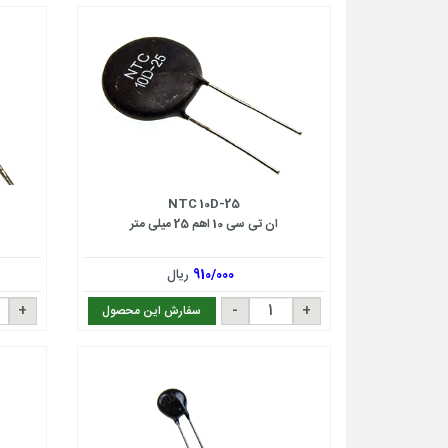
NTC 10D-25
ان تی سی 10 اهم 25 میلی متر
910/000
ریال
سفارش این محصول