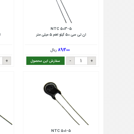
NTC 503-5
ان تی سی 50 کیلو اهم 5 میلی متر
ان
89/200
ریال
سفارش این محصول
NTC 501-5