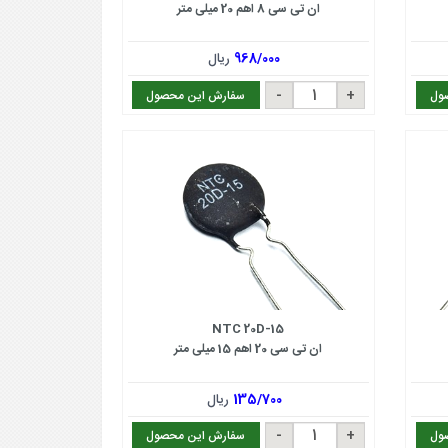
ان تی سی 8 اهم 20 میلی متر
968/000
ریال
ول
سفارش این محصول
NTC 20D-15
ان تی سی 20 اهم 15 میلی متر
135/700
ریال
ول
سفارش این محصول