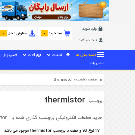
وارد شوید
سبد خرید
سفارش داخل
0
0
ثبت نام کنید
دسته بندی ها
قطعات
ابزار آلات
لامپ و ال ا
تماس باما
صفحه نخست
/ thermistor
thermistor
برچسب :
خرید قطعات الکترونیکی برچسب گذاری شده با : thermistor
27 نوع کالا و قطعه با برچسب thermistor موجود می باشد