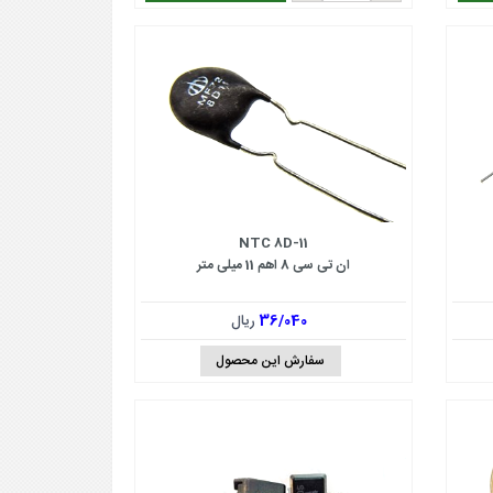
NTC 8D-11
ان تی سی 8 اهم 11 میلی متر
36/040
ریال
سفارش این محصول