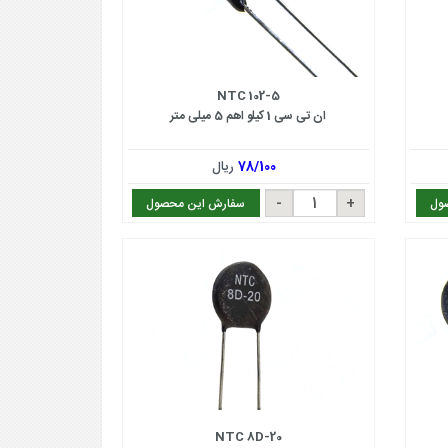
NTC 102-5
ان تی سی 1 کیلو اهم 5 میلی متر
78/100
ریال
ول
سفارش این محصول
NTC 8D-20