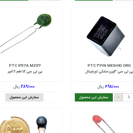
PTC 12R 2A MZ126
PTC 3PIN MESHKI ORG
ی تی سی 3پین مشکی اورجینال
پی تی سی 12 اهم 2 آمپر
698/000
ریال
289/000
ریال
سفارش این محصول
سفارش این محصول