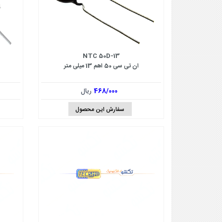
NTC 50D-13
ان تی سی 50 اهم 13 میلی متر
468/000
ریال
سفارش این محصول