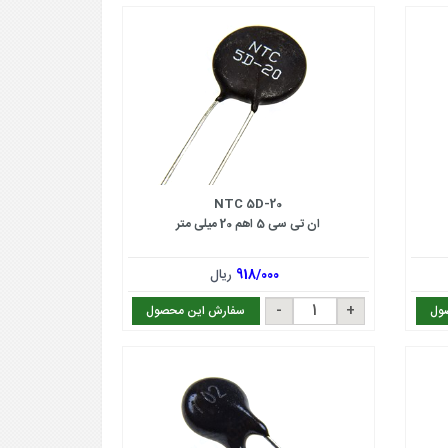
NTC 5D-20
ان تی سی 5 اهم 20 میلی متر
918/000
ریال
ول
سفارش این محصول