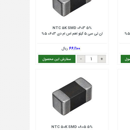
NTC 5K SMD 0603 5%
ان تی سی 5 کیلو اهم اس ام دی 0603 5%
66/100
ریال
ول
سفارش این محصول
NTC 50K SMD 0805 5%