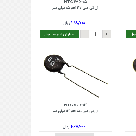
NTC 47D-15
ان تی سی 47 اهم 15 میلی متر
298/000
ریال
ول
سفارش این محصول
NTC 50D-13
ان تی سی 50 اهم 13 میلی متر
468/000
ریال