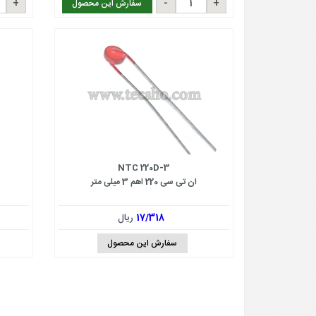
سفارش این محصول
NTC 220D-3
ان تی سی 220 اهم 3 میلی متر
17/318
ریال
سفارش این محصول