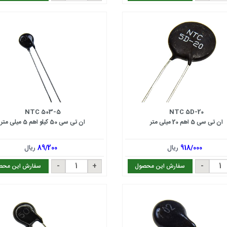
NTC 503-5
NTC 5D-20
ان تی سی 5 اهم 20 میلی متر
ان تی سی 50 کیلو اهم 5 میلی متر
918/000
ریال
89/200
ریال
سفارش این محصول
سفارش این محص