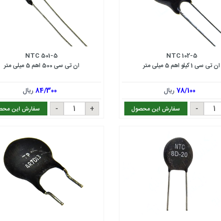
NTC 501-5
NTC 102-5
ان تی سی 1 کیلو اهم 5 میلی متر
ان تی سی 500 اهم 5 میلی متر
78/100
ریال
84/300
ریال
سفارش این محصول
سفارش این محص