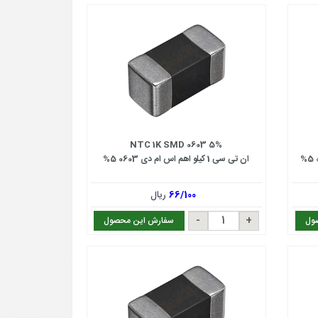
NTC 1K SMD 0603 5%
ان تی سی 1 کیلو اهم اس ام دی 0603 5%
66/100
ریال
ول
سفارش این محصول