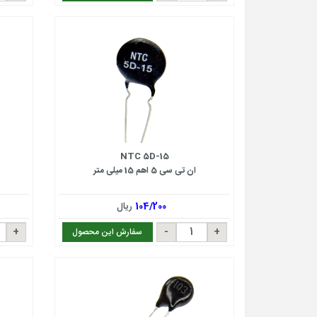
NTC 5D-15
ان تی سی 5 اهم 15 میلی متر
104/200
ریال
سفارش این محصول