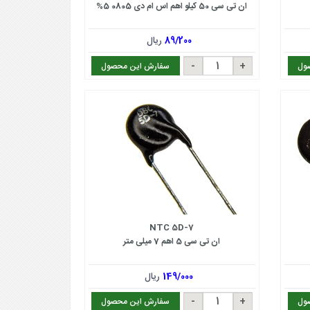
ان تی سی 50 کیلو اهم اس ام دی 0805 5%
89/200
ریال
ول
سفارش این محصول
NTC 5D-7
ان تی سی 5 اهم 7 میلی متر
149/000
ریال
ول
سفارش این محصول