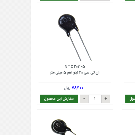
NTC 203-5
ان تی سی 20 کیلو اهم 5 میلی متر
78/100
ریال
ول
سفارش این محصول