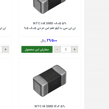
NTC 10K SMD 0805 5%
ان تی سی 10 کیلو اهم اس ام دی 0805 5%
ان تی سی 10 کیلو
29/500
ریال
سفارش این محصول
NTC 1K SMD 1206 5%