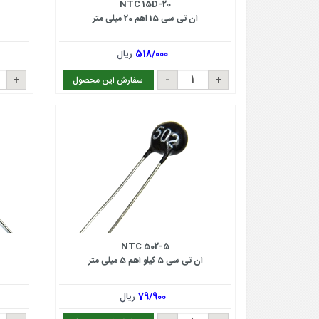
NTC 15D-20
ان تی سی 15 اهم 20 میلی متر
518/000
ریال
سفارش این محصول
NTC 502-5
ان تی سی 5 کیلو اهم 5 میلی متر
79/900
ریال