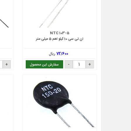
NTC 103-5
ان تی سی 10 کیلو اهم 5 میلی متر
72/600
ریال
سفارش این محصول