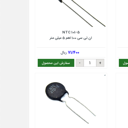
NTC 101-5
ان تی سی 100 اهم 5 میلی متر
71/400
ریال
ول
سفارش این محصول