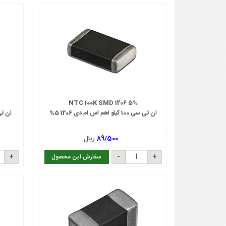
NTC 100K SMD 1206 5%
ان تی سی 100 کیلو اهم اس ام دی 1206 5%
ان تی سی 5 کیلو 
89/500
ریال
سفارش این محصول