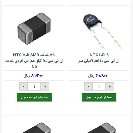
NTC 50K SMD 0805 5%
NTC 10D-9
ان تی سی 10 اهم 9میلی متر
ان تی سی 50 کیلو اهم اس ام دی 0805
5%
60/800
ریال
89/200
ریال
سفارش این محصول
سفارش این محصول