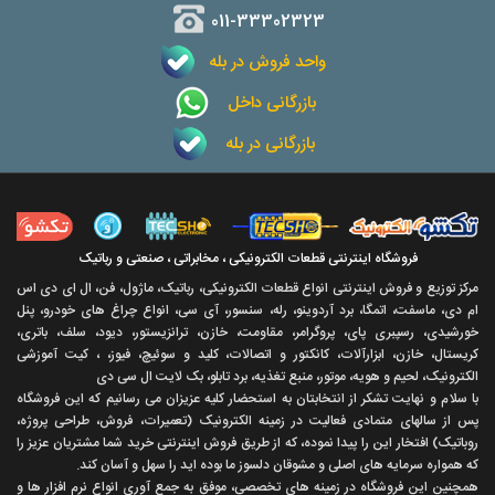
011-33302323
واحد فروش در بله
بازرگانی داخل
بازرگانی در بله
فروشگاه اینترنتی قطعات الکترونیکی ، مخابراتی ، صنعتی و رباتیک
مرکز توزیع و فروش اینترنتی انواع قطعات الکترونیکی، رباتیک، ماژول، فن، ال ای دی اس
ام دی، ماسفت، اتمگا، برد آردوینو، رله، سنسور، آی سی، انواع چراغ های خودرو، پنل
خورشیدی، رسپبری پای، پروگرامر، مقاومت، خازن، ترانزیستور، دیود، سلف، باتری،
کریستال، خازن، ابزارآلات، کانکتور و اتصالات، کلید و سوئیچ، فیوز، ، کیت آموزشی
الکترونیک، لحیم و هویه، موتور، منبع تغذیه، برد تابلو، بک لایت ال سی دی
با سلام و نهايت تشکر از انتخابتان به استحضار کليه عزيزان می رسانيم که اين فروشگاه
پس از سالهای متمادی فعاليت در زمينه الکترونيک (تعميرات، فروش، طراحی پروژه،
روباتيک) افتخار اين را پيدا نموده، که از طريق فروش اينترنتی خريد شما مشتريان عزيز را
که همواره سرمايه های اصلی و مشوقان دلسوز ما بوده ايد را سهل و آسان کند.
همچنين اين فروشگاه در زمينه های تخصصی، موفق به جمع آوری انواع نرم افزار ها و