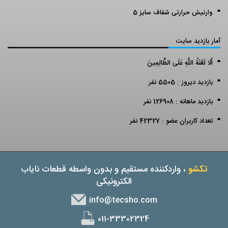
وارنیش حرارتی شفاف سایز 5
آمار بازدید سایت
أَلَا لَعْنَةُ اللَّهِ عَلَى الظَّالِمِينَ
بازدید دیروز : 5505 نفر
بازدید ماهانه : 126908 نفر
تعداد کاربران عضو : 42327 نفر
تکشو
، واردکننده مستقیم و بدون واسطه قطعات نایاب
الکترونیکی
info@tecsho.com
011-33302324