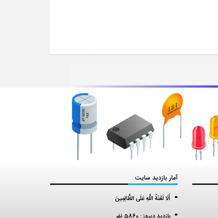
آمار بازدید سایت
أَلَا لَعْنَةُ اللَّهِ عَلَى الظَّالِمِينَ
بازدید دیروز : 5860 نفر