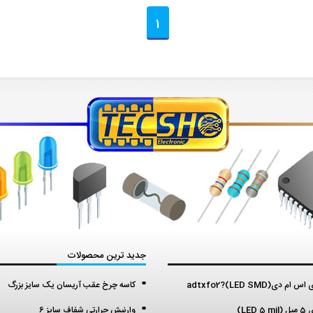
1
جدید ترین محصولات
م دی(LED SMD)?adtxfo2
کاسه چرخ عقب آریسان یک سایز بزرگ
LED )
وارنیش حرارتی شفاف سایز 6