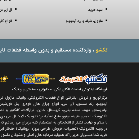
سبد خرید
ال ای دی 3 میل (3 mil
ماژول، شیلد و برد آردوینو
انواع کل
تکشو
، واردکننده مستقیم و بدون واسطه قطعات نایا
فروشگاه اینترنتی قطعات الکترونیکی ، مخابراتی ، صنعتی و رباتیک
مرکز توزیع و فروش اینترنتی انواع قطعات الکترونیکی، رباتیک، ماژول، ف
آردوینو، رله، سنسور، آی سی، انواع چراغ های خودرو، پنل خورشیدی،
ترانزیستور، دیود، سلف، باتری، کریستال، خازن، ابزارآلات، کانکتور و ا
الکترونیک، لحیم و هویه، موتور، منبع تغذیه، برد تابلو، بک لایت ال سی دی
با سلام و نهايت تشکر از انتخابتان به استحضار کليه عزيزان می رسانيم ک
در زمينه الکترونيک (تعميرات، فروش، طراحی پروژه، روباتيک) افتخار اين
خريد شما مشتريان عزيز را که همواره سرمايه های اصلی و مشوقان دلسوز ما