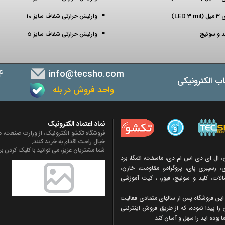
LED )
وارنیش حرارتی شفاف سایز 10
ید و سوئیچ
وارنیش حرارتی شفاف سایز 5
4
info@tecsho.com
ب الکترونیکی
واحد فروش در بله
ب
نماد اعتماد الکترونیک
فروشگاه تکشو الکترونیک، از وزارت صنعت، مع
خیال راحت اقدام به خرید کنند.
شما مشتریان عزیز، می توانید با کلیک کردن بر 
ن، ال ای دی اس ام دی، ماسفت، اتمگا، برد
 رسپبری پای، پروگرامر، مقاومت، خازن،
تصالات، کلید و سوئیچ، فیوز، ، کیت آموزشی
ه اين فروشگاه پس از سالهای متمادی فعاليت
 را پيدا نموده، که از طريق فروش اينترنتی
 بوده ايد را سهل و آسان کند.