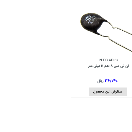
NTC 8D-11
ان تی سی 8 اهم 11 میلی متر
36/040
ریال
سفارش این محصول