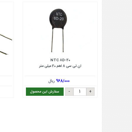
NTC 8D-20
ان تی سی 8 اهم 20 میلی متر
968/000
ریال
سفارش این محصول