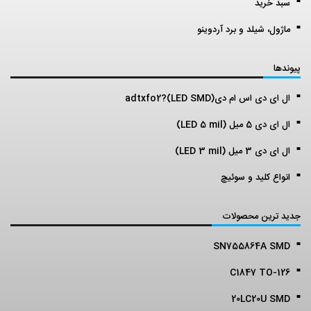
سبد خرید
ماژول، شیلد و برد آردوینو
پیوندها
ال ای دی اس ام دی(LED SMD)?adtxfo2
ال ای دی 5 میل (LED 5 mil)
ال ای دی 3 میل (LED 3 mil)
انواع کلید و سوئیچ
جدید ترین محصولات
SN755864A SMD
C1847 TO-126
20LC20U SMD