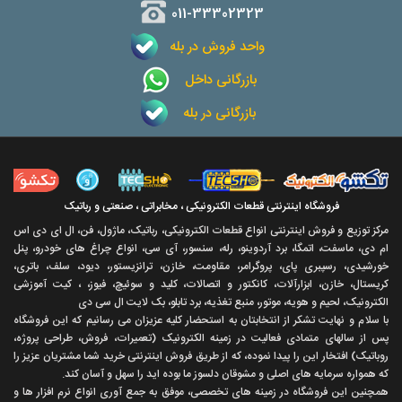
011-33302323
واحد فروش در بله
بازرگانی داخل
بازرگانی در بله
فروشگاه اینترنتی قطعات الکترونیکی ، مخابراتی ، صنعتی و رباتیک
مرکز توزیع و فروش اینترنتی انواع قطعات الکترونیکی، رباتیک، ماژول، فن، ال ای دی اس
ام دی، ماسفت، اتمگا، برد آردوینو، رله، سنسور، آی سی، انواع چراغ های خودرو، پنل
خورشیدی، رسپبری پای، پروگرامر، مقاومت، خازن، ترانزیستور، دیود، سلف، باتری،
کریستال، خازن، ابزارآلات، کانکتور و اتصالات، کلید و سوئیچ، فیوز، ، کیت آموزشی
الکترونیک، لحیم و هویه، موتور، منبع تغذیه، برد تابلو، بک لایت ال سی دی
با سلام و نهايت تشکر از انتخابتان به استحضار کليه عزيزان می رسانيم که اين فروشگاه
پس از سالهای متمادی فعاليت در زمينه الکترونيک (تعميرات، فروش، طراحی پروژه،
روباتيک) افتخار اين را پيدا نموده، که از طريق فروش اينترنتی خريد شما مشتريان عزيز را
که همواره سرمايه های اصلی و مشوقان دلسوز ما بوده ايد را سهل و آسان کند.
همچنين اين فروشگاه در زمينه های تخصصی، موفق به جمع آوری انواع نرم افزار ها و