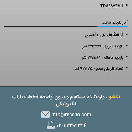
TDA9874AH
آمار بازدید سایت
أَلَا لَعْنَةُ اللَّهِ عَلَى الظَّالِمِينَ
بازدید دیروز : 39337 نفر
بازدید ماهانه : 177569 نفر
تعداد کاربران عضو : 42375 نفر
تکشو
، واردکننده مستقیم و بدون واسطه قطعات نایاب
الکترونیکی
info@tecsho.com
011-33302324