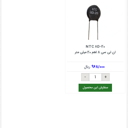
NTC 8D-20
ان تی سی 8 اهم 20 میلی متر
968/000
ریال
سفارش این محصول