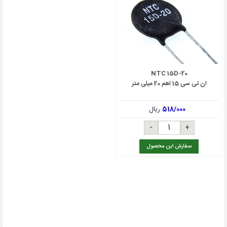
NTC 15D-20
ان تی سی 15 اهم 20 میلی متر
518/000
ریال
سفارش این محصول