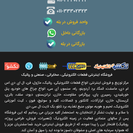
011-33302323
واحد فروش در بله
بازرگانی داخل
بازرگانی در بله
فروشگاه اینترنتی قطعات الکترونیکی ، مخابراتی ، صنعتی و رباتیک
مرکز توزیع و فروش اینترنتی انواع قطعات الکترونیکی، رباتیک، ماژول، فن، ال ای دی اس
ام دی، ماسفت، اتمگا، برد آردوینو، رله، سنسور، آی سی، انواع چراغ های خودرو، پنل
خورشیدی، رسپبری پای، پروگرامر، مقاومت، خازن، ترانزیستور، دیود، سلف، باتری،
کریستال، خازن، ابزارآلات، کانکتور و اتصالات، کلید و سوئیچ، فیوز، ، کیت آموزشی
الکترونیک، لحیم و هویه، موتور، منبع تغذیه، برد تابلو، بک لایت ال سی دی
با سلام و نهايت تشکر از انتخابتان به استحضار کليه عزيزان می رسانيم که اين فروشگاه
پس از سالهای متمادی فعاليت در زمينه الکترونيک (تعميرات، فروش، طراحی پروژه،
روباتيک) افتخار اين را پيدا نموده، که از طريق فروش اينترنتی خريد شما مشتريان عزيز را
که همواره سرمايه های اصلی و مشوقان دلسوز ما بوده ايد را سهل و آسان کند.