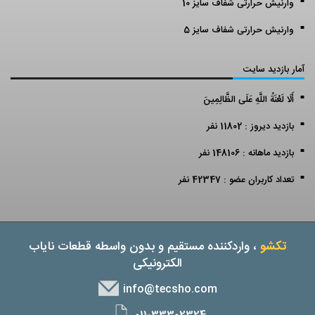
وارنیش حرارتی شفاف سایز 10
وارنیش حرارتی شفاف سایز 5
آمار بازدید سایت
أَلَا لَعْنَةُ اللَّهِ عَلَى الظَّالِمِينَ
بازدید دیروز : 11802 نفر
بازدید ماهانه : 148106 نفر
تعداد کاربران عضو : 42347 نفر
تکشو
، واردکننده مستقیم و بدون واسطه قطعات نایاب
الکترونیکی
info@tecsho.com
011-33302324