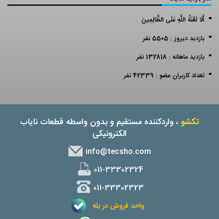
أَلَا لَعْنَةُ اللَّهِ عَلَى الظَّالِمِينَ
بازدید دیروز : 5505 نفر
بازدید ماهانه : 132818 نفر
تعداد کاربران عضو : 42339 نفر
تکشو
، واردکننده مستقیم و بدون واسطه قطعات نایاب
الکترونیکی
info@tecsho.com
011-33302324
011-33302323
واحد فروش در بله