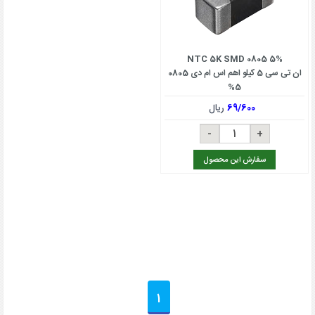
NTC 5K SMD 0805 5%
ان تی سی 5 کیلو اهم اس ام دی 0805
5%
69/600
ریال
سفارش این محصول
1