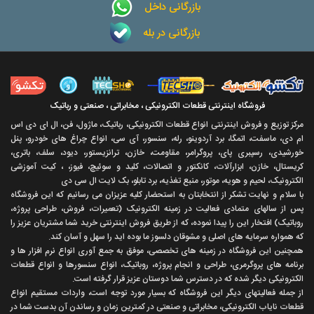
بازرگانی داخل
بازرگانی در بله
فروشگاه اینترنتی قطعات الکترونیکی ، مخابراتی ، صنعتی و رباتیک
مرکز توزیع و فروش اینترنتی انواع قطعات الکترونیکی، رباتیک، ماژول، فن، ال ای دی اس
ام دی، ماسفت، اتمگا، برد آردوینو، رله، سنسور، آی سی، انواع چراغ های خودرو، پنل
خورشیدی، رسپبری پای، پروگرامر، مقاومت، خازن، ترانزیستور، دیود، سلف، باتری،
کریستال، خازن، ابزارآلات، کانکتور و اتصالات، کلید و سوئیچ، فیوز، ، کیت آموزشی
الکترونیک، لحیم و هویه، موتور، منبع تغذیه، برد تابلو، بک لایت ال سی دی
با سلام و نهايت تشکر از انتخابتان به استحضار کليه عزيزان می رسانيم که اين فروشگاه
پس از سالهای متمادی فعاليت در زمينه الکترونيک (تعميرات، فروش، طراحی پروژه،
روباتيک) افتخار اين را پيدا نموده، که از طريق فروش اينترنتی خريد شما مشتريان عزيز را
که همواره سرمايه های اصلی و مشوقان دلسوز ما بوده ايد را سهل و آسان کند.
همچنين اين فروشگاه در زمينه های تخصصی، موفق به جمع آوری انواع نرم افزار ها و
برنامه های پروگرمری، طراحی و انجام پروژه، روباتيک، انواع سنسورها و انواع قطعات
الکترونيکی ديگر شده که در دسترس شما دوستان عزيز قرار گرفته است.
از جمله فعاليتهای ديگر اين فروشگاه که بسيار مورد توجه است، واردات مستقیم انواع
قطعات ناياب الکترونيکی، مخابراتی و صنعتی در کمترين زمان و رساندن آن بدست شما در