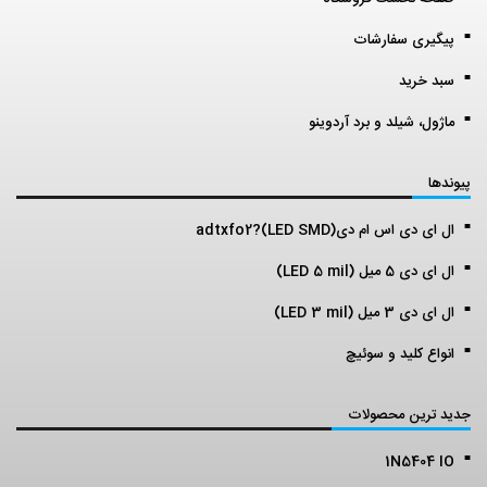
پیگیری سفارشات
سبد خرید
ماژول، شیلد و برد آردوینو
پیوندها
ال ای دی اس ام دی(LED SMD)?adtxfo2
ال ای دی 5 میل (LED 5 mil)
ال ای دی 3 میل (LED 3 mil)
انواع کلید و سوئیچ
جدید ترین محصولات
1N5404 IO