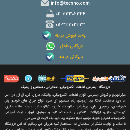
info@tecsho.com
011-33302324
011-33302323
واحد فروش در بله
بازرگانی داخل
بازرگانی در بله
فروشگاه اینترنتی قطعات الکترونیکی ، مخابراتی ، صنعتی و رباتیک
مرکز توزیع و فروش اینترنتی انواع قطعات الکترونیکی، رباتیک، ماژول، فن، ال ای دی اس
ام دی، ماسفت، اتمگا، برد آردوینو، رله، سنسور، آی سی، انواع چراغ های خودرو، پنل
خورشیدی، رسپبری پای، پروگرامر، مقاومت، خازن، ترانزیستور، دیود، سلف، باتری،
کریستال، خازن، ابزارآلات، کانکتور و اتصالات، کلید و سوئیچ، فیوز، ، کیت آموزشی
الکترونیک، لحیم و هویه، موتور، منبع تغذیه، برد تابلو، بک لایت ال سی دی
با سلام و نهايت تشکر از انتخابتان به استحضار کليه عزيزان می رسانيم که اين فروشگاه
پس از سالهای متمادی فعاليت در زمينه الکترونيک (تعميرات، فروش، طراحی پروژه،