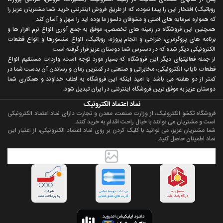
روباتيک) افتخار اين را پيدا نموده، که از طريق فروش اينترنتی خريد شما مشتريان عزيز را
که همواره سرمايه های اصلی و مشوقان دلسوز ما بوده ايد را سهل و آسان کند.
همچنين اين فروشگاه در زمينه های تخصصی، موفق به جمع آوری انواع نرم افزار ها و
برنامه های پروگرمری، طراحی و انجام پروژه، روباتيک، انواع سنسورها و انواع قطعات
الکترونيکی ديگر شده که در دسترس شما دوستان عزيز قرار گرفته است.
از جمله فعاليتهای ديگر اين فروشگاه که بسيار مورد توجه است، واردات مستقیم انواع
قطعات ناياب الکترونيکی، مخابراتی و صنعتی در کمترين زمان و رساندن آن بدست شما در
کمتر از دو هفته می باشد. با اميد اينکه اين فروشگاه به لطف خداوند و همکاری شما
دوستان عزيز به موفق ترين فروشگاه اینترنتی در ایران تبديل شود.
نماد اعتماد الکترونیک
فروشگاه تکشو الکترونیک، از وزارت صنعت، معدن و تجارت دارای نماد اعتماد الکترونیکی
است و مشتریان می توانند با خیال راحت اقدام به خرید کنند.
شما مشتریان عزیز، می توانید با کلیک کردن بر روی نماد اعتماد الکترونیکی، از اعتبار این
نماد اطمینان حاصل کنید.