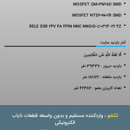
MOSFET QM04N65D SMD
MOSFET NTD60N02R SMD
RELE SSR 24V 4A 4PIN NNC NNG1D-1/032F-22 4Z
آمار بازدید سایت
أَلَا لَعْنَةُ اللَّهِ عَلَى الظَّالِمِينَ
بازدید دیروز : 39337 نفر
بازدید ماهانه : 181122 نفر
تعداد کاربران عضو : 42382 نفر
تکشو
، واردکننده مستقیم و بدون واسطه قطعات نایاب
الکترونیکی