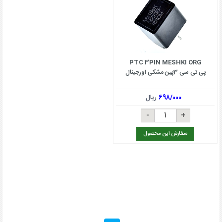
PTC 3PIN MESHKI ORG
پی تی سی 3پین مشکی اورجینال
698/000
ریال
سفارش این محصول