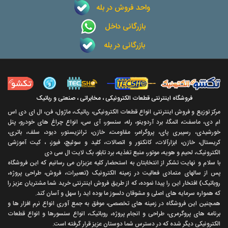
واحد فروش در بله
بازرگانی داخل
بازرگانی در بله
فروشگاه اینترنتی قطعات الکترونیکی ، مخابراتی ، صنعتی و رباتیک
مرکز توزیع و فروش اینترنتی انواع قطعات الکترونیکی، رباتیک، ماژول، فن، ال ای دی اس
ام دی، ماسفت، اتمگا، برد آردوینو، رله، سنسور، آی سی، انواع چراغ های خودرو، پنل
خورشیدی، رسپبری پای، پروگرامر، مقاومت، خازن، ترانزیستور، دیود، سلف، باتری،
کریستال، خازن، ابزارآلات، کانکتور و اتصالات، کلید و سوئیچ، فیوز، ، کیت آموزشی
الکترونیک، لحیم و هویه، موتور، منبع تغذیه، برد تابلو، بک لایت ال سی دی
با سلام و نهايت تشکر از انتخابتان به استحضار کليه عزيزان می رسانيم که اين فروشگاه
پس از سالهای متمادی فعاليت در زمينه الکترونيک (تعميرات، فروش، طراحی پروژه،
روباتيک) افتخار اين را پيدا نموده، که از طريق فروش اينترنتی خريد شما مشتريان عزيز را
که همواره سرمايه های اصلی و مشوقان دلسوز ما بوده ايد را سهل و آسان کند.
همچنين اين فروشگاه در زمينه های تخصصی، موفق به جمع آوری انواع نرم افزار ها و
برنامه های پروگرمری، طراحی و انجام پروژه، روباتيک، انواع سنسورها و انواع قطعات
الکترونيکی ديگر شده که در دسترس شما دوستان عزيز قرار گرفته است.