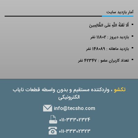
آمار بازدید سایت
أَلَا لَعْنَةُ اللَّهِ عَلَى الظَّالِمِينَ
بازدید دیروز : 11802 نفر
بازدید ماهانه : 148089 نفر
تعداد کاربران عضو : 42347 نفر
تکشو
، واردکننده مستقیم و بدون واسطه قطعات نایاب
الکترونیکی
info@tecsho.com
011-33302324
011-33302323