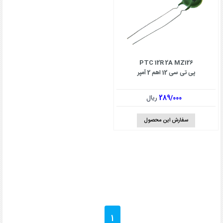
PTC 12R 2A MZ126
پی تی سی 12 اهم 2 آمپر
289/000
ریال
سفارش این محصول
1