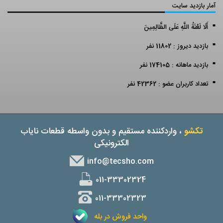
آمار بازدید سایت
أَلَا لَعْنَةُ اللَّهِ عَلَى الظَّالِمِينَ
بازدید دیروز : 11802 نفر
بازدید ماهانه : 174105 نفر
تعداد کاربران عضو : 42362 نفر
تکشو
، واردکننده مستقیم و بدون واسطه قطعات نایاب
الکترونیکی
info@tecsho.com
011-33302324
011-33302323
واحد فروش در بله