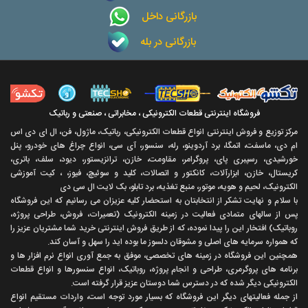
بازرگانی داخل
بازرگانی در بله
فروشگاه اینترنتی قطعات الکترونیکی ، مخابراتی ، صنعتی و رباتیک
مرکز توزیع و فروش اینترنتی انواع قطعات الکترونیکی، رباتیک، ماژول، فن، ال ای دی اس
ام دی، ماسفت، اتمگا، برد آردوینو، رله، سنسور، آی سی، انواع چراغ های خودرو، پنل
خورشیدی، رسپبری پای، پروگرامر، مقاومت، خازن، ترانزیستور، دیود، سلف، باتری،
کریستال، خازن، ابزارآلات، کانکتور و اتصالات، کلید و سوئیچ، فیوز، ، کیت آموزشی
الکترونیک، لحیم و هویه، موتور، منبع تغذیه، برد تابلو، بک لایت ال سی دی
با سلام و نهايت تشکر از انتخابتان به استحضار کليه عزيزان می رسانيم که اين فروشگاه
پس از سالهای متمادی فعاليت در زمينه الکترونيک (تعميرات، فروش، طراحی پروژه،
روباتيک) افتخار اين را پيدا نموده، که از طريق فروش اينترنتی خريد شما مشتريان عزيز را
که همواره سرمايه های اصلی و مشوقان دلسوز ما بوده ايد را سهل و آسان کند.
همچنين اين فروشگاه در زمينه های تخصصی، موفق به جمع آوری انواع نرم افزار ها و
برنامه های پروگرمری، طراحی و انجام پروژه، روباتيک، انواع سنسورها و انواع قطعات
الکترونيکی ديگر شده که در دسترس شما دوستان عزيز قرار گرفته است.
از جمله فعاليتهای ديگر اين فروشگاه که بسيار مورد توجه است، واردات مستقیم انواع