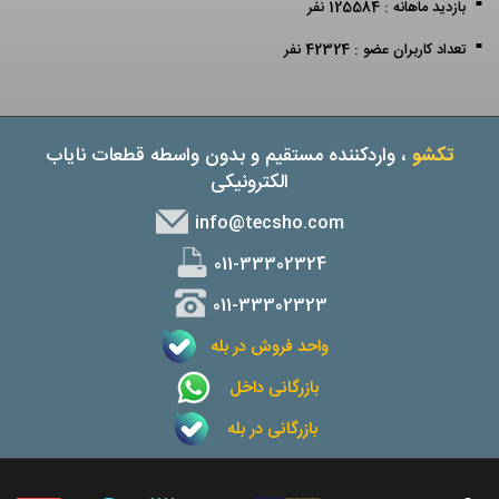
بازدید ماهانه : 125584 نفر
تعداد کاربران عضو : 42324 نفر
تکشو
، واردکننده مستقیم و بدون واسطه قطعات نایاب
الکترونیکی
info@tecsho.com
011-33302324
011-33302323
واحد فروش در بله
بازرگانی داخل
بازرگانی در بله