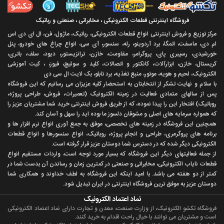
فروشگاه اینترنتی قطعات الکترونیکی ، مخابراتی ، صنعتی و رباتیک
مرکز توزیع و فروش اینترنتی انواع قطعات الکترونیکی، رباتیک، ماژول، فن، ال ای دی اس
ام دی، ماسفت، اتمگا، برد آردوینو، رله، سنسور، آی سی، انواع چراغ های خودرو، پنل
خورشیدی، رسپبری پای، پروگرامر، مقاومت، خازن، ترانزیستور، دیود، سلف، باتری،
کریستال، خازن، ابزارآلات، کانکتور و اتصالات، کلید و سوئیچ، فیوز، ، کیت آموزشی
الکترونیک، لحیم و هویه، موتور، منبع تغذیه، برد تابلو، بک لایت ال سی دی
با سلام و نهايت تشکر از انتخابتان به استحضار کليه عزيزان می رسانيم که اين فروشگاه
پس از سالهای متمادی فعاليت در زمينه الکترونيک (تعميرات، فروش، طراحی پروژه،
روباتيک) افتخار اين را پيدا نموده، که از طريق فروش اينترنتی خريد شما مشتريان عزيز را
که همواره سرمايه های اصلی و مشوقان دلسوز ما بوده ايد را سهل و آسان کند.
همچنين اين فروشگاه در زمينه های تخصصی، موفق به جمع آوری انواع نرم افزار ها و
برنامه های پروگرمری، طراحی و انجام پروژه، روباتيک، انواع سنسورها و انواع قطعات
الکترونيکی ديگر شده که در دسترس شما دوستان عزيز قرار گرفته است.
از جمله فعاليتهای ديگر اين فروشگاه که بسيار مورد توجه است، واردات مستقیم انواع
قطعات ناياب الکترونيکی، مخابراتی و صنعتی در کمترين زمان و رساندن آن بدست شما در
کمتر از دو هفته می باشد. با اميد اينکه اين فروشگاه به لطف خداوند و همکاری شما
دوستان عزيز به موفق ترين فروشگاه اینترنتی در ایران تبديل شود.
نماد اعتماد الکترونیک
فروشگاه تکشو الکترونیک، از وزارت صنعت، معدن و تجارت دارای نماد اعتماد الکترونیکی
است و مشتریان می توانند با خیال راحت اقدام به خرید کنند.