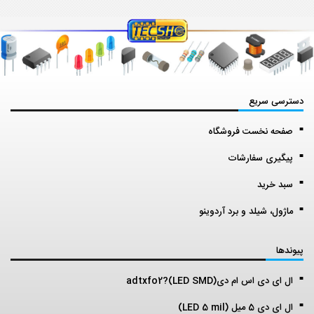
دسترسی سریع
صفحه نخست فروشگاه
پیگیری سفارشات
سبد خرید
ماژول، شیلد و برد آردوینو
پیوندها
ال ای دی اس ام دی(LED SMD)?adtxfo2
ال ای دی 5 میل (LED 5 mil)