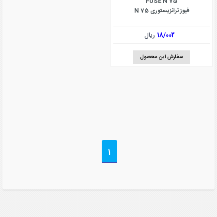
FUSE N 75
فیوز ترانزیستوری N 75
18/002
ریال
سفارش این محصول
1