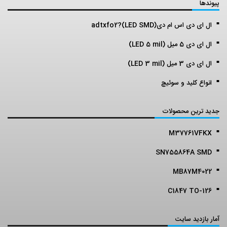
پیوندها
ال ای دی اس ام دی(LED SMD)?adtxfo2
ال ای دی 5 میل (LED 5 mil)
ال ای دی 3 میل (LED 3 mil)
انواع کلید و سوئیچ
جدید ترین محصولات
M37761VFKX
SN755864A SMD
MB87M4022
C1847 TO-126
آمار بازدید سایت