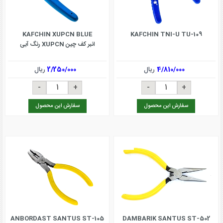
KAFCHIN XUPCN BLUE
KAFCHIN TNI-U TU-109
انبر کف چین XUPCN رنگ آبی
4/810/000
ریال
2/250/000
ریال
سفارش این محصول
سفارش این محصول
ANBORDAST SANTUS ST-105
DAMBARIK SANTUS ST-502