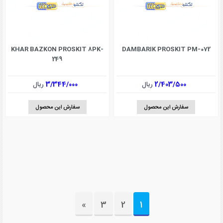
KHAR BAZKON PROSKIT 8PK-
DAMBARIK PROSKIT PM-072
249
2/403/500
ریال
3/344/000
ریال
سفارش این محصول
سفارش این محصول
»
3
2
1