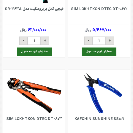
SIM LOKHTKON DTEC DT-0622
قیچی کابل بر پروسکیت مدل SR-363A
5/467/000
ریال
62/000/000
ریال
سفارش این محصول
سفارش این محصول
SIM LOKHTKON DTEC DT-803
KAFCHIN SUNSHINE SS109