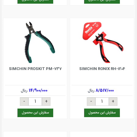
SIMCHIN PROSKIT PM-737
SIMCHIN RONIX RH-1204
8/517/000
ریال
14/900/000
ریال
سفارش این محصول
سفارش این محصول