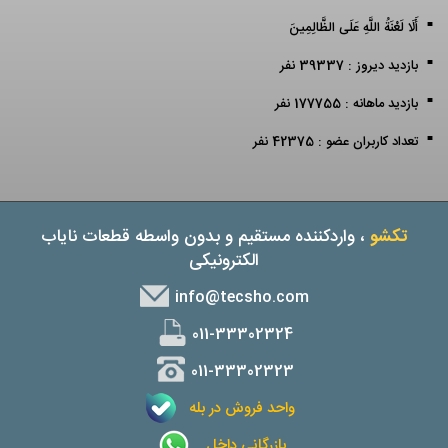
أَلَا لَعْنَةُ اللَّهِ عَلَى الظَّالِمِينَ
بازدید دیروز : 39337 نفر
بازدید ماهانه : 177755 نفر
تعداد کاربران عضو : 42375 نفر
تکشو
، واردکننده مستقیم و بدون واسطه قطعات نایاب
الکترونیکی
info@tecsho.com
011-33302324
011-33302323
واحد فروش در بله
بازرگانی داخل