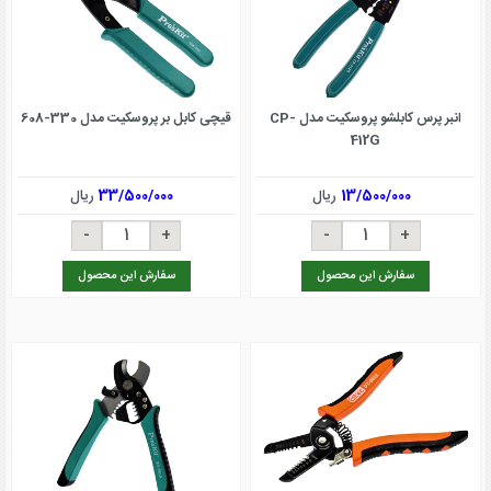
انبر پرس کابلشو پروسکیت مدل CP-
قیچی کابل بر پروسکیت مدل 330-608
412G
13/500/000
ریال
33/500/000
ریال
سفارش این محصول
سفارش این محصول