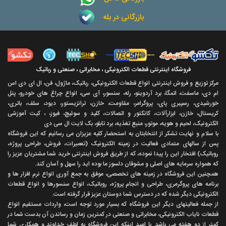
بازرگانی در بله
فروشگاه اینترنتی قطعات الکترونیکی ، مخابراتی ، صنعتی و رباتیک
مرکز توزیع و فروش اینترنتی انواع قطعات الکترونیکی، رباتیک، ماژول، فن، ال ای دی اس
ام دی، ماسفت، اتمگا، برد آردوینو، رله، سنسور، آی سی، انواع چراغ های خودرو، پنل
خورشیدی، رسپبری پای، پروگرامر، مقاومت، خازن، ترانزیستور، دیود، سلف، باتری،
کریستال، خازن، ابزارآلات، کانکتور و اتصالات، کلید و سوئیچ، فیوز، ، کیت آموزشی
الکترونیک، لحیم و هویه، موتور، منبع تغذیه، برد تابلو، بک لایت ال سی دی
با سلام و نهايت تشکر از انتخابتان به استحضار کليه عزيزان می رسانيم که اين فروشگاه
پس از سالهای متمادی فعاليت در زمينه الکترونيک (تعميرات، فروش، طراحی پروژه،
روباتيک) افتخار اين را پيدا نموده، که از طريق فروش اينترنتی خريد شما مشتريان عزيز را
که همواره سرمايه های اصلی و مشوقان دلسوز ما بوده ايد را سهل و آسان کند.
همچنين اين فروشگاه در زمينه های تخصصی، موفق به جمع آوری انواع نرم افزار ها و
برنامه های پروگرمری، طراحی و انجام پروژه، روباتيک، انواع سنسورها و انواع قطعات
الکترونيکی ديگر شده که در دسترس شما دوستان عزيز قرار گرفته است.
از جمله فعاليتهای ديگر اين فروشگاه که بسيار مورد توجه است، واردات مستقیم انواع
قطعات ناياب الکترونيکی، مخابراتی و صنعتی در کمترين زمان و رساندن آن بدست شما در
کمتر از دو هفته می باشد. با اميد اينکه اين فروشگاه به لطف خداوند و همکاری شما