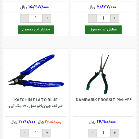
5/837/000
ریال
15/307/000
ریال
سفارش این محصول
سفارش این محصول
KAFCHIN PLATO BLUE
DAMBARIK PROSKIT PM-746
انبر کف چین پلاتو مدل 170 رنگ آبی
14/900/000
ریال
2/090/000
ریال
2/115/000
ریال