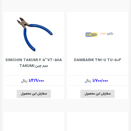
SIMCHIN TAKUMI 4.5" VT-511A
DAMBARIK TNI-U TU-503
سیم چین TAKUMI
1/700/000
ریال
1/219/000
ریال
سفارش این محصول
سفارش این محصول