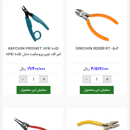
KAFCHIN PROSKIT 8PK-101D
SIMCHIN RDEER RT-502
انبر کف چین پروسکیت مدل 8PK-101D
4/517/000
ریال
19/400/000
ریال
سفارش این محصول
سفارش این محصول