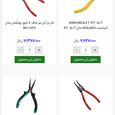
ANBORDAST RT-509
خار باز کن سر صاف 7 اینچ رونیکس مدل
انبردست ROLANS مدل RT-509
RH-1727
4/627/000
ریال
16/387/000
ریال
سفارش این محصول
سفارش این محصول