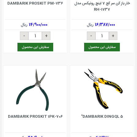
خار باز کن سر کج 7 اینچ رونیکس مدل
DAMBARIK PROSKIT PM-736
RH-1737
16/387/000
ریال
14/900/000
ریال
سفارش این محصول
سفارش این محصول
DAMBARIK PROSKIT 1PK-706
DAMBARIK DINGQL 5"