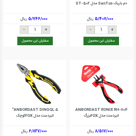
دم باریک SanTus مدل ST-502
5/407/000
ریال
5/746/000
ریال
سفارش این محصول
سفارش این محصول
ANBORDAST DINGQL 5"
ANBORDAST RONIX RH-1104
انبردست مدل FOXبزرگ
انبردست مدل FOXکوچک
8/517/000
ریال
6/827/000
ریال