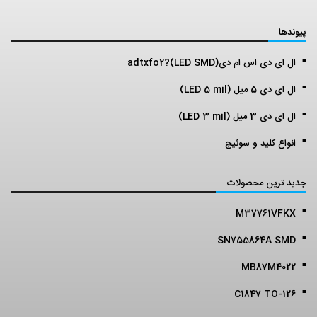
پیوندها
ال ای دی اس ام دی(LED SMD)?adtxfo2
ال ای دی 5 میل (LED 5 mil)
ال ای دی 3 میل (LED 3 mil)
انواع کلید و سوئیچ
جدید ترین محصولات
M37761VFKX
SN755864A SMD
MB87M4022
C1847 TO-126