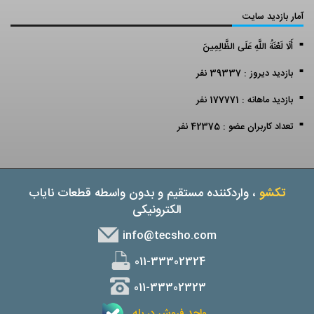
آمار بازدید سایت
أَلَا لَعْنَةُ اللَّهِ عَلَى الظَّالِمِينَ
بازدید دیروز : 39337 نفر
بازدید ماهانه : 177771 نفر
تعداد کاربران عضو : 42375 نفر
تکشو
، واردکننده مستقیم و بدون واسطه قطعات نایاب
الکترونیکی
info@tecsho.com
011-33302324
011-33302323
واحد فروش در بله