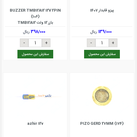
پیزو قابدار 1407
BUZZER TMB12A12 12V 2PIN
(106)
بازر 12 ولت TMB12A12
139/000
ریال
398/000
ریال
سفارش این محصول
سفارش این محصول
azhir 12v
PIZO GERD 27MM (174)