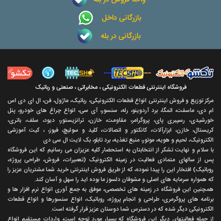
بازرگانی داخل
بازرگانی در بله
فروشگاه اینترنتی قطعات الکترونیکی ، مخابراتی ، صنعتی و رباتیک
مرکز توزیع و فروش اینترنتی انواع قطعات الکترونیکی، رباتیک، ماژول، فن، ال ای دی اس
ام دی، ماسفت، اتمگا، برد آردوینو، رله، سنسور، آی سی، انواع چراغ های خودرو، پنل
خورشیدی، رسپبری پای، پروگرامر، مقاومت، خازن، ترانزیستور، دیود، سلف، باتری،
کریستال، خازن، ابزارآلات، کانکتور و اتصالات، کلید و سوئیچ، فیوز، ، کیت آموزشی
الکترونیک، لحیم و هویه، موتور، منبع تغذیه، برد تابلو، بک لایت ال سی دی
با سلام و نهايت تشکر از انتخابتان به استحضار کليه عزيزان می رسانيم که اين فروشگاه
پس از سالهای متمادی فعاليت در زمينه الکترونيک (تعميرات، فروش، طراحی پروژه،
روباتيک) افتخار اين را پيدا نموده، که از طريق فروش اينترنتی خريد شما مشتريان عزيز را
که همواره سرمايه های اصلی و مشوقان دلسوز ما بوده ايد را سهل و آسان کند.
همچنين اين فروشگاه در زمينه های تخصصی، موفق به جمع آوری انواع نرم افزار ها و
برنامه های پروگرمری، طراحی و انجام پروژه، روباتيک، انواع سنسورها و انواع قطعات
الکترونيکی ديگر شده که در دسترس شما دوستان عزيز قرار گرفته است.
از جمله فعاليتهای ديگر اين فروشگاه که بسيار مورد توجه است، واردات مستقیم انواع