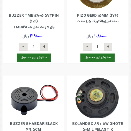
BUZZER TMB12A05 5V 2PIN
PIZO GERD 15MM (174)
صفحه پیزوالکتریک 1.5 سانت
(106)
بازر 5ولت مدل TMB12A05
108/000
ریال
219/000
ریال
سفارش این محصول
سفارش این محصول
BUZZER GHABDAR BLACK
BOLANDGO 8R 0.5W GHOTR
4*1.5CM
50MIL PELASTIK