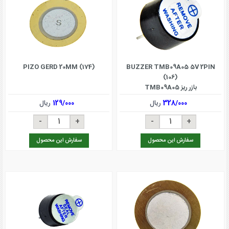
PIZO GERD 20MM (174)
BUZZER TMB09A05 5V 2PIN
(106)
بازر ریز TMB09A05
328/000
ریال
129/000
ریال
سفارش این محصول
سفارش این محصول