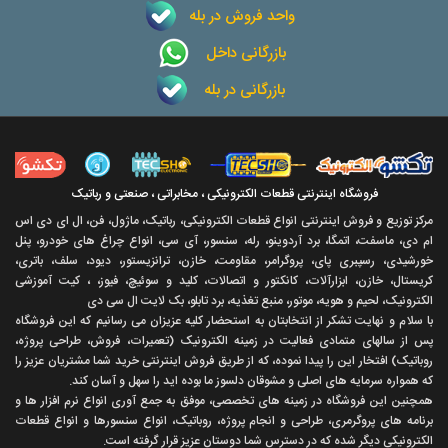
واحد فروش در بله
بازرگانی داخل
بازرگانی در بله
فروشگاه اینترنتی قطعات الکترونیکی ، مخابراتی ، صنعتی و رباتیک
مرکز توزیع و فروش اینترنتی انواع قطعات الکترونیکی، رباتیک، ماژول، فن، ال ای دی اس
ام دی، ماسفت، اتمگا، برد آردوینو، رله، سنسور، آی سی، انواع چراغ های خودرو، پنل
خورشیدی، رسپبری پای، پروگرامر، مقاومت، خازن، ترانزیستور، دیود، سلف، باتری،
کریستال، خازن، ابزارآلات، کانکتور و اتصالات، کلید و سوئیچ، فیوز، ، کیت آموزشی
الکترونیک، لحیم و هویه، موتور، منبع تغذیه، برد تابلو، بک لایت ال سی دی
با سلام و نهايت تشکر از انتخابتان به استحضار کليه عزيزان می رسانيم که اين فروشگاه
پس از سالهای متمادی فعاليت در زمينه الکترونيک (تعميرات، فروش، طراحی پروژه،
روباتيک) افتخار اين را پيدا نموده، که از طريق فروش اينترنتی خريد شما مشتريان عزيز را
که همواره سرمايه های اصلی و مشوقان دلسوز ما بوده ايد را سهل و آسان کند.
همچنين اين فروشگاه در زمينه های تخصصی، موفق به جمع آوری انواع نرم افزار ها و
برنامه های پروگرمری، طراحی و انجام پروژه، روباتيک، انواع سنسورها و انواع قطعات
الکترونيکی ديگر شده که در دسترس شما دوستان عزيز قرار گرفته است.