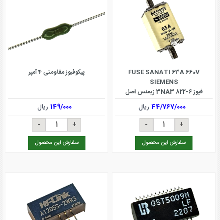
FUSE SANATI 63A 660V
پیکوفیوز مقاومتی 4 آمپر
SIEMENS
فیوز 3NA3 822-6 زیمنس اصل
44/767/000
ریال
149/000
ریال
سفارش این محصول
سفارش این محصول