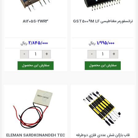
ترانسفورمر مغناطیسی GST5009M LF
A1205S-2WR3
1/995/000
ریال
2/845/000
ریال
سفارش این محصول
سفارش این محصول
قاب بازکن شش عددی فلزی دوطرفه
ELEMAN SARDKONANDEH TEC