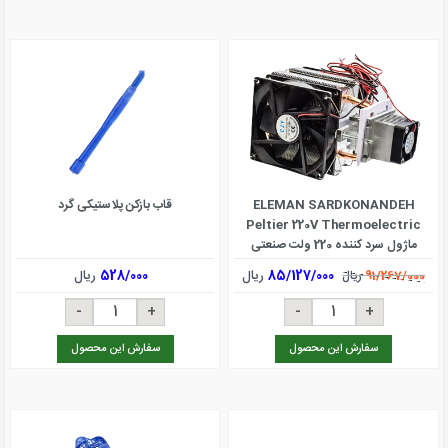
ELEMAN SARDKONANDEH
قاب بازکن پلاستیکی گرد
Peltier 220V Thermoelectric
ماژول سرد کننده 220 ولت صنعتی
ترموالکتریک پلتیر
85/127/000
ریال
528/000
ریال
91/267/000
ریال
سفارش این محصول
سفارش این محصول