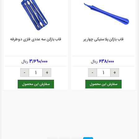
قاب بازکن پلاستیکی چهار پر
قاب بازکن سه عددی فلزی دوطرفه
638/000
ریال
3/690/000
ریال
سفارش این محصول
سفارش این محصول