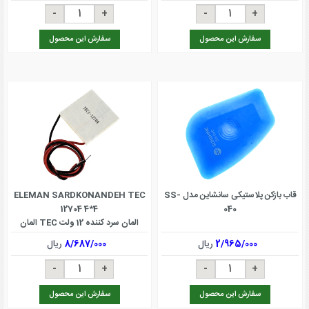
سفارش این محصول
سفارش این محصول
قاب بازکن پلاستیکی سانشاین مدل SS-
ELEMAN SARDKONANDEH TEC
12704 4*4
040
المان سرد کننده 12 ولت TEC المان
خنک کننده 12715
2/965/000
ریال
8/687/000
ریال
سفارش این محصول
سفارش این محصول