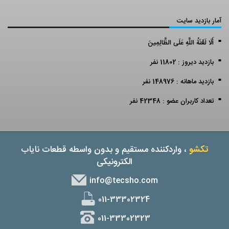
آمار بازدید سایت
أَلَا لَعْنَةُ اللَّهِ عَلَى الظَّالِمِينَ
بازدید دیروز : 11802 نفر
بازدید ماهانه : 148976 نفر
تعداد کاربران عضو : 42348 نفر
تکشو
، واردکننده مستقیم و بدون واسطه قطعات نایاب
الکترونیکی
info@tecsho.com
011-33302324
011-33302323