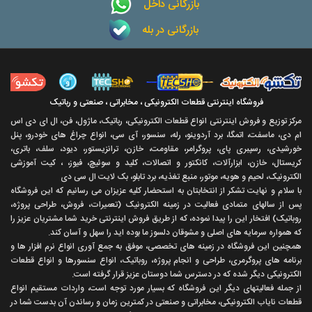
بازرگانی داخل
بازرگانی در بله
فروشگاه اینترنتی قطعات الکترونیکی ، مخابراتی ، صنعتی و رباتیک
مرکز توزیع و فروش اینترنتی انواع قطعات الکترونیکی، رباتیک، ماژول، فن، ال ای دی اس
ام دی، ماسفت، اتمگا، برد آردوینو، رله، سنسور، آی سی، انواع چراغ های خودرو، پنل
خورشیدی، رسپبری پای، پروگرامر، مقاومت، خازن، ترانزیستور، دیود، سلف، باتری،
کریستال، خازن، ابزارآلات، کانکتور و اتصالات، کلید و سوئیچ، فیوز، ، کیت آموزشی
الکترونیک، لحیم و هویه، موتور، منبع تغذیه، برد تابلو، بک لایت ال سی دی
با سلام و نهايت تشکر از انتخابتان به استحضار کليه عزيزان می رسانيم که اين فروشگاه
پس از سالهای متمادی فعاليت در زمينه الکترونيک (تعميرات، فروش، طراحی پروژه،
روباتيک) افتخار اين را پيدا نموده، که از طريق فروش اينترنتی خريد شما مشتريان عزيز را
که همواره سرمايه های اصلی و مشوقان دلسوز ما بوده ايد را سهل و آسان کند.
همچنين اين فروشگاه در زمينه های تخصصی، موفق به جمع آوری انواع نرم افزار ها و
برنامه های پروگرمری، طراحی و انجام پروژه، روباتيک، انواع سنسورها و انواع قطعات
الکترونيکی ديگر شده که در دسترس شما دوستان عزيز قرار گرفته است.
از جمله فعاليتهای ديگر اين فروشگاه که بسيار مورد توجه است، واردات مستقیم انواع
قطعات ناياب الکترونيکی، مخابراتی و صنعتی در کمترين زمان و رساندن آن بدست شما در