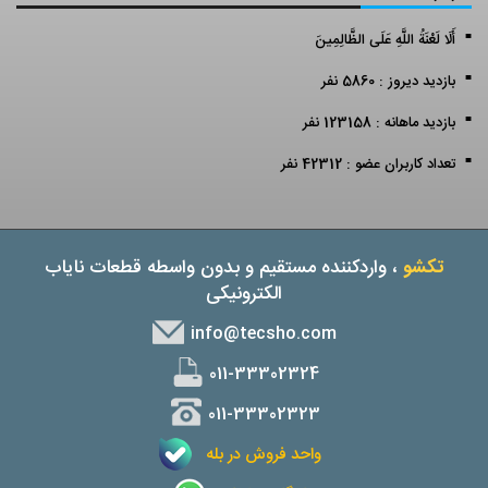
أَلَا لَعْنَةُ اللَّهِ عَلَى الظَّالِمِينَ
بازدید دیروز : 5860 نفر
بازدید ماهانه : 123158 نفر
تعداد کاربران عضو : 42312 نفر
تکشو
، واردکننده مستقیم و بدون واسطه قطعات نایاب
الکترونیکی
info@tecsho.com
011-33302324
011-33302323
واحد فروش در بله