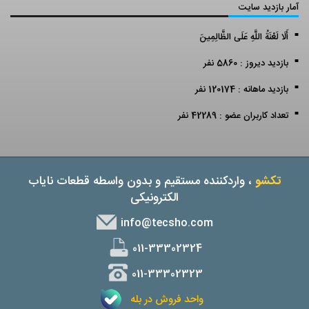
آمار بازدید سایت
أَلَا لَعْنَةُ اللَّهِ عَلَى الظَّالِمِينَ
بازدید دیروز : 5860 نفر
بازدید ماهانه : 120174 نفر
تعداد کاربران عضو : 42289 نفر
تکشو
، واردکننده مستقیم و بدون واسطه قطعات نایاب
الکترونیکی
info@tecsho.com
011-33302324
011-33302323
واحد فروش در بله