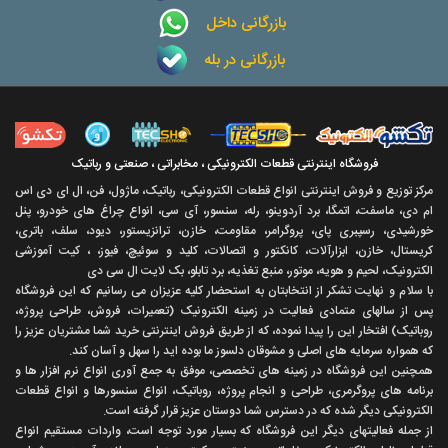
بازرگانی داخل
بازرگانی در بله
فروشگاه اینترنتی قطعات الکترونیکی ، مخابراتی ، صنعتی و رباتیک
مرکز توزیع و فروش اینترنتی انواع قطعات الکترونیکی، رباتیک، ماژول، فن، ال ای دی اس
ام دی، ماسفت، اتمگا، برد آردوینو، رله، سنسور، آی سی، انواع چراغ های خودرو، پنل
خورشیدی، رسپبری پای، پروگرامر، مقاومت، خازن، ترانزیستور، دیود، سلف، باتری،
کریستال، خازن، ابزارآلات، کانکتور و اتصالات، کلید و سوئیچ، فیوز، ، کیت آموزشی
الکترونیک، لحیم و هویه، موتور، منبع تغذیه، برد تابلو، بک لایت ال سی دی
با سلام و نهايت تشکر از انتخابتان به استحضار کليه عزيزان می رسانيم که اين فروشگاه
پس از سالهای متمادی فعاليت در زمينه الکترونيک (تعميرات، فروش، طراحی پروژه،
روباتيک) افتخار اين را پيدا نموده، که از طريق فروش اينترنتی خريد شما مشتريان عزيز را
که همواره سرمايه های اصلی و مشوقان دلسوز ما بوده ايد را سهل و آسان کند.
همچنين اين فروشگاه در زمينه های تخصصی، موفق به جمع آوری انواع نرم افزار ها و
برنامه های پروگرمری، طراحی و انجام پروژه، روباتيک، انواع سنسورها و انواع قطعات
الکترونيکی ديگر شده که در دسترس شما دوستان عزيز قرار گرفته است.
از جمله فعاليتهای ديگر اين فروشگاه که بسيار مورد توجه است، واردات مستقیم انواع