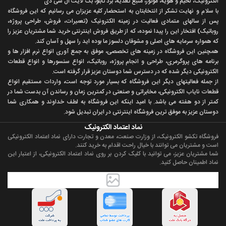
الکترونیک، لحیم و هویه، موتور، منبع تغذیه، برد تابلو، بک لایت ال سی دی
با سلام و نهايت تشکر از انتخابتان به استحضار کليه عزيزان می رسانيم که اين فروشگاه
پس از سالهای متمادی فعاليت در زمينه الکترونيک (تعميرات، فروش، طراحی پروژه،
روباتيک) افتخار اين را پيدا نموده، که از طريق فروش اينترنتی خريد شما مشتريان عزيز را
که همواره سرمايه های اصلی و مشوقان دلسوز ما بوده ايد را سهل و آسان کند.
همچنين اين فروشگاه در زمينه های تخصصی، موفق به جمع آوری انواع نرم افزار ها و
برنامه های پروگرمری، طراحی و انجام پروژه، روباتيک، انواع سنسورها و انواع قطعات
الکترونيکی ديگر شده که در دسترس شما دوستان عزيز قرار گرفته است.
از جمله فعاليتهای ديگر اين فروشگاه که بسيار مورد توجه است، واردات مستقیم انواع
قطعات ناياب الکترونيکی، مخابراتی و صنعتی در کمترين زمان و رساندن آن بدست شما در
کمتر از دو هفته می باشد. با اميد اينکه اين فروشگاه به لطف خداوند و همکاری شما
دوستان عزيز به موفق ترين فروشگاه اینترنتی در ایران تبديل شود.
نماد اعتماد الکترونیک
فروشگاه تکشو الکترونیک، از وزارت صنعت، معدن و تجارت دارای نماد اعتماد الکترونیکی
است و مشتریان می توانند با خیال راحت اقدام به خرید کنند.
شما مشتریان عزیز، می توانید با کلیک کردن بر روی نماد اعتماد الکترونیکی، از اعتبار این
نماد اطمینان حاصل کنید.