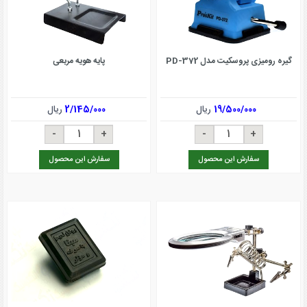
گیره رومیزی پروسکیت مدل PD-372
پایه هویه مربعی
19/500/000
ریال
2/145/000
ریال
سفارش این محصول
سفارش این محصول