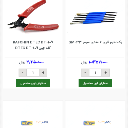
پک لحیم کاری 6 عددی سومو SM-123
KAFCHIN DTEC DT-109
کف چین DTEC DT-109
10/357/000
ریال
3/450/000
ریال
سفارش این محصول
سفارش این محصول