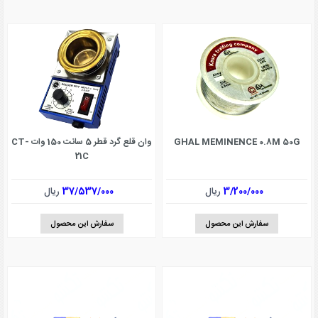
GHAL MEMINENCE 0.8M 50G
وان قلع گرد قطر 5 سانت 150 وات CT-
21C
3/200/000
ریال
37/537/000
ریال
سفارش این محصول
سفارش این محصول