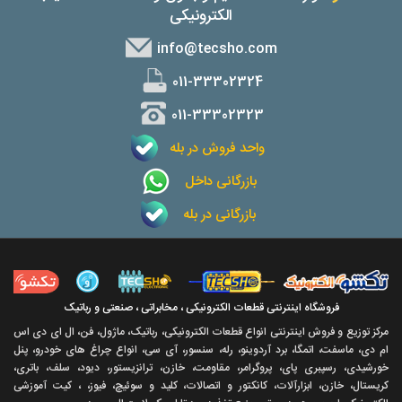
الکترونیکی
info@tecsho.com
011-33302324
011-33302323
واحد فروش در بله
بازرگانی داخل
بازرگانی در بله
فروشگاه اینترنتی قطعات الکترونیکی ، مخابراتی ، صنعتی و رباتیک
مرکز توزیع و فروش اینترنتی انواع قطعات الکترونیکی، رباتیک، ماژول، فن، ال ای دی اس
ام دی، ماسفت، اتمگا، برد آردوینو، رله، سنسور، آی سی، انواع چراغ های خودرو، پنل
خورشیدی، رسپبری پای، پروگرامر، مقاومت، خازن، ترانزیستور، دیود، سلف، باتری،
کریستال، خازن، ابزارآلات، کانکتور و اتصالات، کلید و سوئیچ، فیوز، ، کیت آموزشی