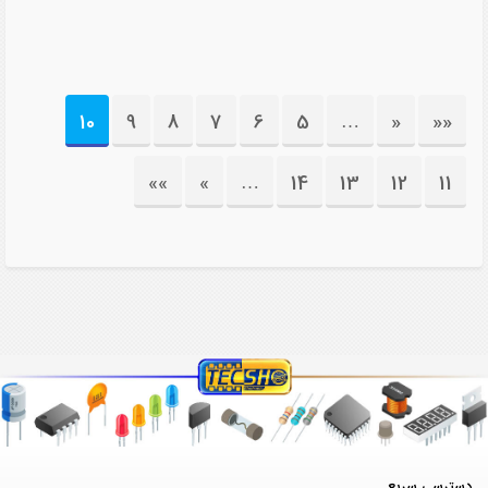
10
9
8
7
6
5
…
«
««
»»
»
…
14
13
12
11
دسترسی سریع