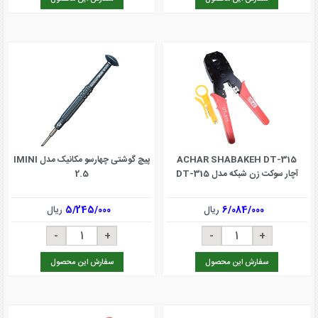
ACHAR SHABAKEH DT-315
پیچ گوشتی چهارسو مکانیک مدل IMINI
آچار سوکت زن شبکه مدل DT-315
2.5
6/084/000
ریال
5/245/000
ریال
سفارش این محصول
سفارش این محصول