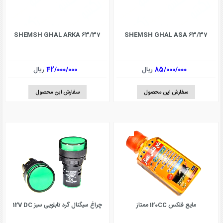
SHEMSH GHAL ARKA 63/37
SHEMSH GHAL ASA 63/37
85/000/000
ریال
42/000/000
ریال
سفارش این محصول
سفارش این محصول
مایع فلکس 120CC ممتاز
چراغ سیگنال گرد تابلویی سبز 12V DC