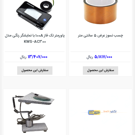
چسب نسوز عرض 5 سانتی متر
پاورمتر تک فاز 100A با نمایشگر رنگی مدل
KWS-AC300
5/817/000
ریال
13/407/000
ریال
سفارش این محصول
سفارش این محصول