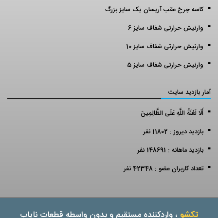
کاسه چرخ عقب آریسان یک سایز بزرگ
وارنیش حرارتی شفاف سایز 6
وارنیش حرارتی شفاف سایز 10
وارنیش حرارتی شفاف سایز 5
آمار بازدید سایت
أَلَا لَعْنَةُ اللَّهِ عَلَى الظَّالِمِينَ
بازدید دیروز : 11802 نفر
بازدید ماهانه : 148691 نفر
تعداد کاربران عضو : 42348 نفر
تکشو
، واردکننده مستقیم و بدون واسطه قطعات نایاب