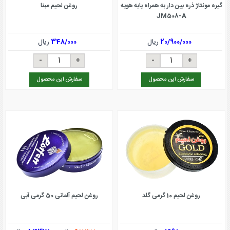
گیره مونتاژ ذره بین دار به همراه پایه هویه
روغن لحیم مبنا
JM508-A
20/900/000
ریال
348/000
ریال
سفارش این محصول
سفارش این محصول
روغن لحیم 10 گرمی گلد
روغن لحیم آلمانی 50 گرمی آبی