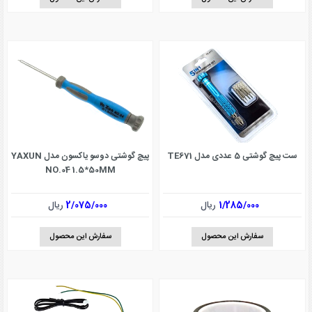
ست پیچ گوشتی 5 عددی مدل TE671
پیچ گوشتی دوسو یاکسون مدل YAXUN
NO.04 1.5*50MM
1/285/000
ریال
2/075/000
ریال
سفارش این محصول
سفارش این محصول