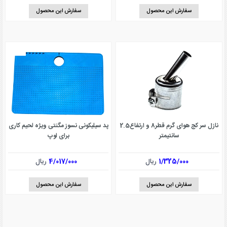
سفارش این محصول
سفارش این محصول
نازل سر کج هوای گرم قطر8 و ارتفاع2.5
پد سیلیکونی نسوز مگنتی ویژه لحیم کاری
سانتیمتر
برای لوپ
1/325/000
ریال
4/017/000
ریال
سفارش این محصول
سفارش این محصول