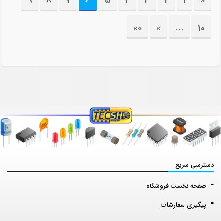
9
8
7
6
5
4
3
2
1
«
»»
»
…
10
دسترسی سریع
صفحه نخست فروشگاه
پیگیری سفارشات