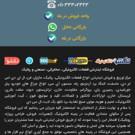
011-33302323
واحد فروش در بله
بازرگانی داخل
بازرگانی در بله
فروشگاه اینترنتی قطعات الکترونیکی ، مخابراتی ، صنعتی و رباتیک
مرکز توزیع و فروش اینترنتی انواع قطعات الکترونیکی، رباتیک، ماژول، فن، ال ای دی اس
ام دی، ماسفت، اتمگا، برد آردوینو، رله، سنسور، آی سی، انواع چراغ های خودرو، پنل
خورشیدی، رسپبری پای، پروگرامر، مقاومت، خازن، ترانزیستور، دیود، سلف، باتری،
کریستال، خازن، ابزارآلات، کانکتور و اتصالات، کلید و سوئیچ، فیوز، ، کیت آموزشی
الکترونیک، لحیم و هویه، موتور، منبع تغذیه، برد تابلو، بک لایت ال سی دی
با سلام و نهايت تشکر از انتخابتان به استحضار کليه عزيزان می رسانيم که اين فروشگاه
پس از سالهای متمادی فعاليت در زمينه الکترونيک (تعميرات، فروش، طراحی پروژه،
روباتيک) افتخار اين را پيدا نموده، که از طريق فروش اينترنتی خريد شما مشتريان عزيز را
که همواره سرمايه های اصلی و مشوقان دلسوز ما بوده ايد را سهل و آسان کند.
همچنين اين فروشگاه در زمينه های تخصصی، موفق به جمع آوری انواع نرم افزار ها و