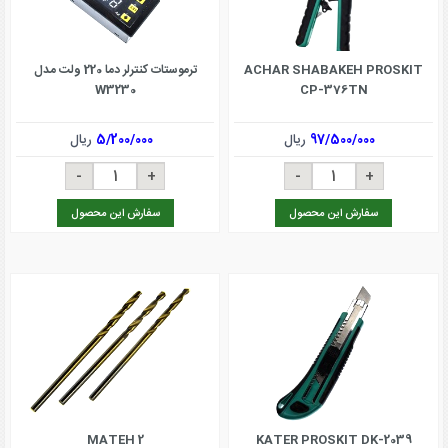
ACHAR SHABAKEH PROSKIT
ترموستات کنترلر دما 220 ولت مدل
W3230
CP-376TN
97/500/000
ریال
5/200/000
ریال
سفارش این محصول
سفارش این محصول
MATEH 2
KATER PROSKIT DK-2039