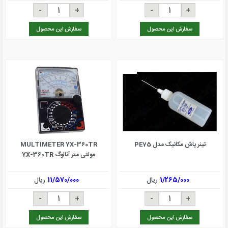
سفارش این محصول
سفارش این محصول
تینر پاش مکانیک مدل PE75
MULTIMETER YX-360TR
مولتی متر آنالوگ YX-360TR
1/265/000
ریال
11/570/000
ریال
سفارش این محصول
سفارش این محصول