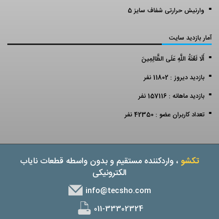
وارنیش حرارتی شفاف سایز 5
آمار بازدید سایت
أَلَا لَعْنَةُ اللَّهِ عَلَى الظَّالِمِينَ
بازدید دیروز : 11802 نفر
بازدید ماهانه : 157116 نفر
تعداد کاربران عضو : 42350 نفر
تکشو
، واردکننده مستقیم و بدون واسطه قطعات نایاب
الکترونیکی
info@tecsho.com
011-33302324