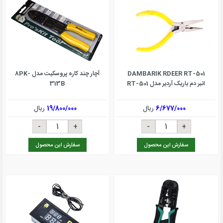
DAMBARIK RDEER RT-501
آچار چند کاره پروسکیت مدل 8PK-
انبر دم باریک آردیر مدل RT-501
313B
6/677/000
ریال
19/800/000
ریال
سفارش این محصول
سفارش این محصول