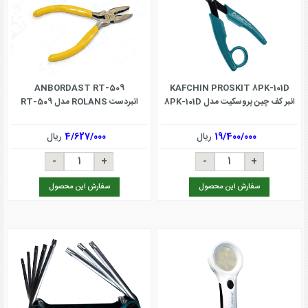
ANBORDAST RT-509
KAFCHIN PROSKIT 8PK-101D
انبر کف چین پروسکیت مدل 8PK-101D
انبردست ROLANS مدل RT-509
19/400/000
ریال
4/627/000
ریال
سفارش این محصول
سفارش این محصول