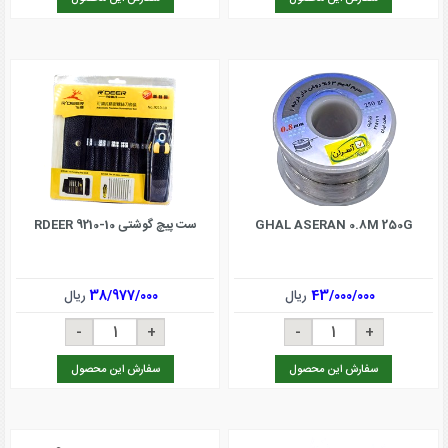
GHAL ASERAN 0.8M 250G
ست پیچ گوشتی RDEER 9210-10
43/000/000
ریال
38/977/000
ریال
سفارش این محصول
سفارش این محصول