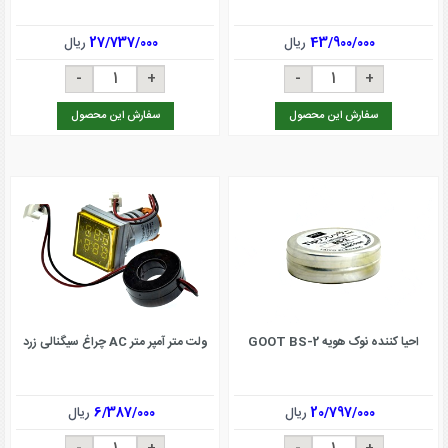
43/900/000
ریال
27/737/000
ریال
سفارش این محصول
سفارش این محصول
احیا کننده نوک هویه GOOT BS-2
ولت متر آمپر متر AC چراغ سیگنالی زرد
20/797/000
ریال
6/387/000
ریال