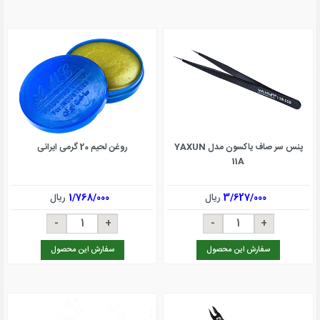
پنس سر صاف یاکسون مدل YAXUN
روغن لحیم 20 گرمی ایرانی
11A
3/627/000
ریال
1/768/000
ریال
سفارش این محصول
سفارش این محصول