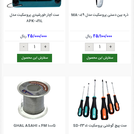
ذره بین دستی پروسکیت مدل MA-019
ست آچار خورشیدی پروسکیت مدل
8PK-021L
25/100/000
ریال
25/000/000
ریال
سفارش این محصول
سفارش این محصول
ست پیچ گوشتی پروسکیت SD-2301
GHAL ASAHI 0.4M 100G