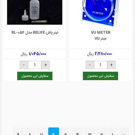
VU METER
تینر پاش RELIFE مدل RL-054
میتر VU
2/280/000
ریال
1/045/000
ریال
سفارش این محصول
سفارش این محصول