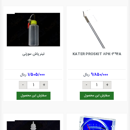
KATER PROSKIT 8PK-394A
تینر پاش سوزنی
9/850/000
ریال
1/505/000
ریال
سفارش این محصول
سفارش این محصول