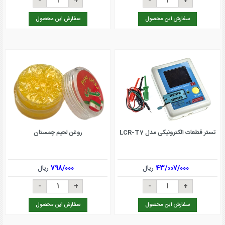
سفارش این محصول
سفارش این محصول
تستر قطعات الکترونیکی مدل LCR-T7
روغن لحیم چمستان
43/007/000
ریال
798/000
ریال
سفارش این محصول
سفارش این محصول