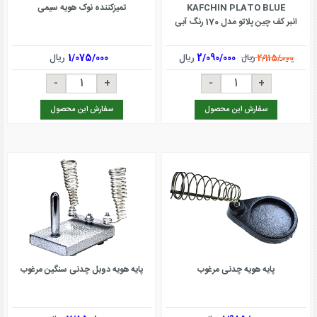
KAFCHIN PLATO BLUE
تمیزکننده نوک هویه سیمی
انبر کف چین پلاتو مدل 170 رنگ آبی
2/090/000
ریال
1/075/000
ریال
2/115/000
ریال
سفارش این محصول
سفارش این محصول
پایه هویه چدنی مرغوب
پایه هویه دوبل چدنی سنگین مرغوب