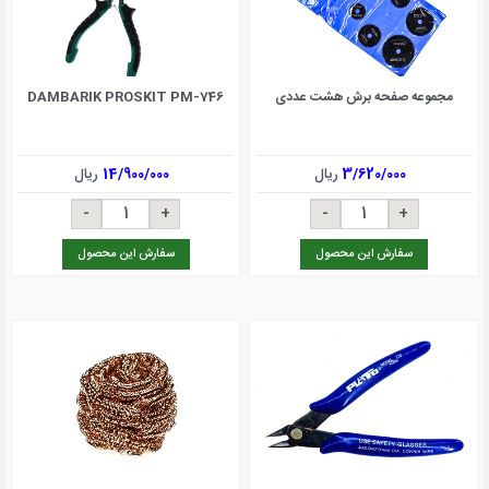
مجموعه صفحه برش هشت عددی
DAMBARIK PROSKIT PM-746
3/620/000
ریال
14/900/000
ریال
سفارش این محصول
سفارش این محصول