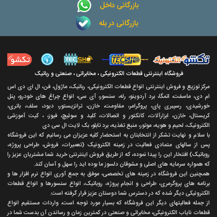
بازرگانی داخل
بازرگانی در بله
فروشگاه اینترنتی قطعات الکترونیکی ، مخابراتی ، صنعتی و رباتیک
مرکز توزیع و فروش اینترنتی انواع قطعات الکترونیکی، رباتیک، ماژول، فن، ال ای دی اس
ام دی، ماسفت، اتمگا، برد آردوینو، رله، سنسور، آی سی، انواع چراغ های خودرو، پنل
خورشیدی، رسپبری پای، پروگرامر، مقاومت، خازن، ترانزیستور، دیود، سلف، باتری،
کریستال، خازن، ابزارآلات، کانکتور و اتصالات، کلید و سوئیچ، فیوز، ، کیت آموزشی
الکترونیک، لحیم و هویه، موتور، منبع تغذیه، برد تابلو، بک لایت ال سی دی
با سلام و نهايت تشکر از انتخابتان به استحضار کليه عزيزان می رسانيم که اين فروشگاه
پس از سالهای متمادی فعاليت در زمينه الکترونيک (تعميرات، فروش، طراحی پروژه،
روباتيک) افتخار اين را پيدا نموده، که از طريق فروش اينترنتی خريد شما مشتريان عزيز را
که همواره سرمايه های اصلی و مشوقان دلسوز ما بوده ايد را سهل و آسان کند.
همچنين اين فروشگاه در زمينه های تخصصی، موفق به جمع آوری انواع نرم افزار ها و
برنامه های پروگرمری، طراحی و انجام پروژه، روباتيک، انواع سنسورها و انواع قطعات
الکترونيکی ديگر شده که در دسترس شما دوستان عزيز قرار گرفته است.
از جمله فعاليتهای ديگر اين فروشگاه که بسيار مورد توجه است، واردات مستقیم انواع
قطعات ناياب الکترونيکی، مخابراتی و صنعتی در کمترين زمان و رساندن آن بدست شما در