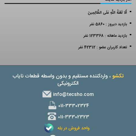
أَلَا لَعْنَةُ اللَّهِ عَلَى الظَّالِمِينَ
بازدید دیروز : 5860 نفر
بازدید ماهانه : 123368 نفر
تعداد کاربران عضو : 42312 نفر
تکشو
، واردکننده مستقیم و بدون واسطه قطعات نایاب
الکترونیکی
info@tecsho.com
011-33302324
011-33302323
واحد فروش در بله