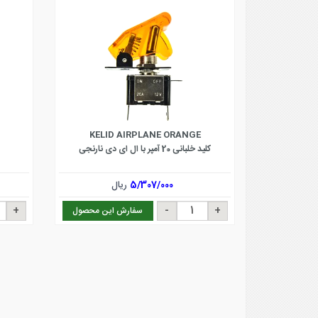
KELID AIRPLANE ORANGE
کلید خلبانی 20 آمپر با ال ای دی نارنجی
5/307/000
ریال
سفارش این محصول