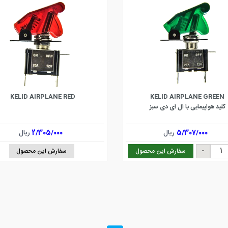
KELID AIRPLANE RED
KELID AIRPLANE GREEN
کليد هواپيمايی با ال ای دی سبز
5/307/000
ریال
2/305/000
ریال
سفارش این محصول
سفارش این محصول