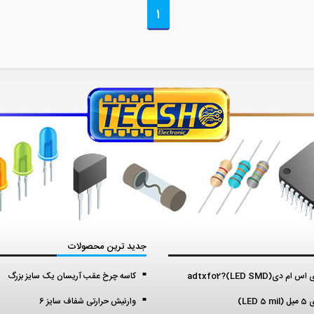
1
جدید ترین محصولات
م دی(LED SMD)?adtxfo2
کاسه چرخ عقب آریسان یک سایز بزرگ
LED )
وارنیش حرارتی شفاف سایز 6