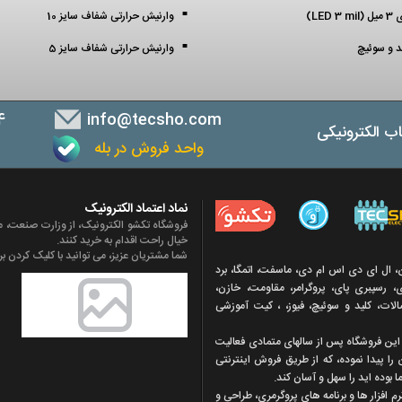
LED )
وارنیش حرارتی شفاف سایز 10
ید و سوئیچ
وارنیش حرارتی شفاف سایز 5
4
info@tecsho.com
ب الکترونیکی
واحد فروش در بله
ب
نماد اعتماد الکترونیک
فروشگاه تکشو الکترونیک، از وزارت صنعت، مع
خیال راحت اقدام به خرید کنند.
شما مشتریان عزیز، می توانید با کلیک کردن بر 
ن، ال ای دی اس ام دی، ماسفت، اتمگا، برد
 رسپبری پای، پروگرامر، مقاومت، خازن،
تصالات، کلید و سوئیچ، فیوز، ، کیت آموزشی
ه اين فروشگاه پس از سالهای متمادی فعاليت
 را پيدا نموده، که از طريق فروش اينترنتی
 بوده ايد را سهل و آسان کند.
افزار ها و برنامه های پروگرمری، طراحی و