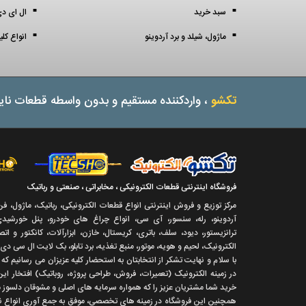
سبد خرید
ال ای دی 3 میل (3 mil
ماژول، شیلد و برد آردوینو
انواع کل
تکشو
، واردکننده مستقیم و بدون واسطه قطعات نایا
فروشگاه اینترنتی قطعات الکترونیکی ، مخابراتی ، صنعتی و رباتیک
مرکز توزیع و فروش اینترنتی انواع قطعات الکترونیکی، رباتیک، ماژول، ف
آردوینو، رله، سنسور، آی سی، انواع چراغ های خودرو، پنل خورشیدی،
ترانزیستور، دیود، سلف، باتری، کریستال، خازن، ابزارآلات، کانکتور و ا
الکترونیک، لحیم و هویه، موتور، منبع تغذیه، برد تابلو، بک لایت ال سی دی
با سلام و نهايت تشکر از انتخابتان به استحضار کليه عزيزان می رسانيم ک
در زمينه الکترونيک (تعميرات، فروش، طراحی پروژه، روباتيک) افتخار اين
خريد شما مشتريان عزيز را که همواره سرمايه های اصلی و مشوقان دلسوز ما
همچنين اين فروشگاه در زمينه های تخصصی، موفق به جمع آوری انواع نرم 