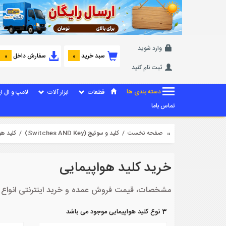
وارد شوید
سبد خرید
سفارش داخل
0
0
ثبت نام کنید
دسته بندی ها
قطعات
ابزار آلات
لامپ و ال ا
تماس باما
صفحه نخست
/
کلید و سوئیچ (Switches AND Key)
/ کلید هوا
خرید کلید هواپیمایی
مشخصات، قیمت فروش عمده و خرید اینترنتی انواع ک
3 نوع کلید هواپیمایی موجود می باشد