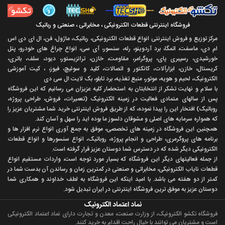
فروشگاه اینترنتی قطعات الکترونیکی ، مخابراتی ، صنعتی و رباتیک
مرکز توزیع و فروش اینترنتی انواع قطعات الکترونیکی، رباتیک، ماژول، فن، ال ای دی اس
ام دی، ماسفت، اتمگا، برد آردوینو، رله، سنسور، آی سی، انواع چراغ های خودرو، پنل
خورشیدی، رسپبری پای، پروگرامر، مقاومت، خازن، ترانزیستور، دیود، سلف، باتری،
کریستال، خازن، ابزارآلات، کانکتور و اتصالات، کلید و سوئیچ، فیوز، ، کیت آموزشی
الکترونیک، لحیم و هویه، موتور، منبع تغذیه، برد تابلو، بک لایت ال سی دی
با سلام و نهايت تشکر از انتخابتان به استحضار کليه عزيزان می رسانيم که اين فروشگاه
پس از سالهای متمادی فعاليت در زمينه الکترونيک (تعميرات، فروش، طراحی پروژه،
روباتيک) افتخار اين را پيدا نموده، که از طريق فروش اينترنتی خريد شما مشتريان عزيز را
که همواره سرمايه های اصلی و مشوقان دلسوز ما بوده ايد را سهل و آسان کند.
همچنين اين فروشگاه در زمينه های تخصصی، موفق به جمع آوری انواع نرم افزار ها و
برنامه های پروگرمری، طراحی و انجام پروژه، روباتيک، انواع سنسورها و انواع قطعات
الکترونيکی ديگر شده که در دسترس شما دوستان عزيز قرار گرفته است.
از جمله فعاليتهای ديگر اين فروشگاه که بسيار مورد توجه است، واردات مستقیم انواع
قطعات ناياب الکترونيکی، مخابراتی و صنعتی در کمترين زمان و رساندن آن بدست شما در
کمتر از دو هفته می باشد. با اميد اينکه اين فروشگاه به لطف خداوند و همکاری شما
دوستان عزيز به موفق ترين فروشگاه اینترنتی در ایران تبديل شود.
نماد اعتماد الکترونیک
فروشگاه تکشو الکترونیک، از وزارت صنعت، معدن و تجارت دارای نماد اعتماد الکترونیکی
است و مشتریان می توانند با خیال راحت اقدام به خرید کنند.