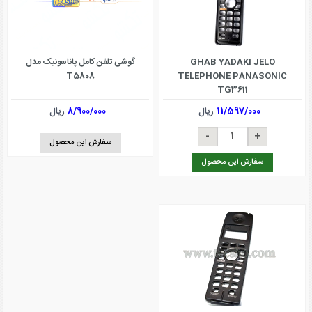
GHAB YADAKI JELO
گوشی تلفن کامل پاناسونیک مدل
T5808
TELEPHONE PANASONIC
TG3611
11/597/000
ریال
8/900/000
ریال
سفارش این محصول
سفارش این محصول