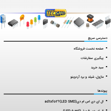
دسترسی سریع
صفحه نخست فروشگاه
پیگیری سفارشات
سبد خرید
ماژول، شیلد و برد آردوینو
پیوندها
ال ای دی اس ام دی(LED SMD)?adtxfo2
ال ای دی 5 میل (LED 5 mil)