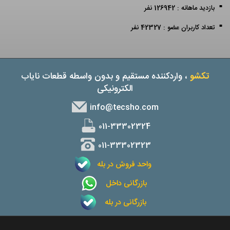
بازدید ماهانه : 126942 نفر
تعداد کاربران عضو : 42327 نفر
تکشو
، واردکننده مستقیم و بدون واسطه قطعات نایاب
الکترونیکی
info@tecsho.com
011-33302324
011-33302323
واحد فروش در بله
بازرگانی داخل
بازرگانی در بله