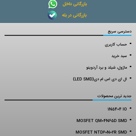
بازرگانی داخل
بازرگانی در بله
دسترسی سریع
حساب کاربری
سبد خرید
ماژول، شیلد و برد آردوینو
ال ای دی اس ام دی(LED SMD)
جدید ترین محصولات
1N5404 IO
MOSFET QM04N65D SMD
MOSFET NTD60N02R SMD