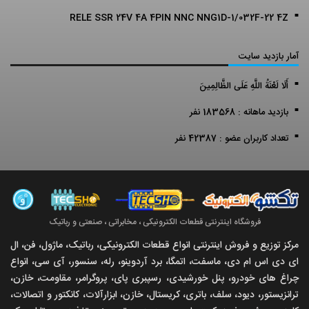
RELE SSR 24V 4A 4PIN NNC NNG1D-1/032F-22 4Z
آمار بازدید سایت
أَلَا لَعْنَةُ اللَّهِ عَلَى الظَّالِمِينَ
بازدید ماهانه : 183568 نفر
تعداد کاربران عضو : 42387 نفر
فروشگاه اینترنتی قطعات الکترونیکی ، مخابراتی ، صنعتی و رباتیک
مرکز توزیع و فروش اینترنتی انواع قطعات الکترونیکی، رباتیک، ماژول، فن، ال
ای دی اس ام دی، ماسفت، اتمگا، برد آردوینو، رله، سنسور، آی سی، انواع
چراغ های خودرو، پنل خورشیدی، رسپبری پای، پروگرامر، مقاومت، خازن،
ترانزیستور، دیود، سلف، باتری، کریستال، خازن، ابزارآلات، کانکتور و اتصالات،