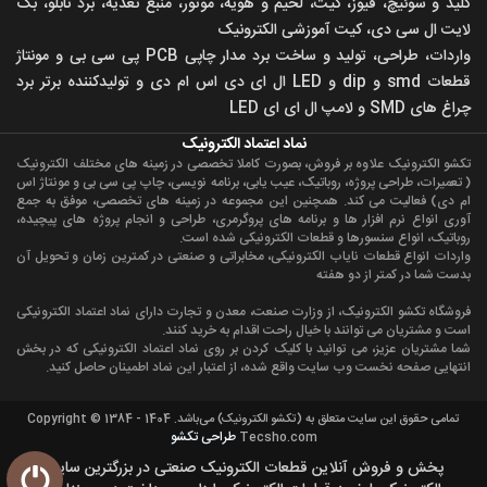
کلید و سوئیچ، فیوز، کیت، لحیم و هویه، موتور، منبع تغذیه، برد تابلو، بک
لایت ال سی دی، کیت آموزشی الکترونیک
واردات، طراحی، تولید و ساخت برد مدار چاپی PCB پی سی بی و مونتاژ
قطعات smd و dip و LED ال ای دی اس ام دی و تولیدکننده برتر برد
چراغ های SMD و لامپ ال ای ای LED
نماد اعتماد الکترونیک
تکشو الکترونیک علاوه بر فروش، بصورت کاملا تخصصی در زمينه های مختلف الکترونيک
( تعميرات، طراحی پروژه، روباتيک، عیب یابی، برنامه نویسی، چاپ پی سی بی و مونتاژ اس
ام دی) فعالیت می کند. همچنين اين مجموعه در زمينه های تخصصی، موفق به جمع
آوری انواع نرم افزار ها و برنامه های پروگرمری، طراحی و انجام پروژه های پیچیده،
روباتيک، انواع سنسورها و قطعات الکترونيکی شده است.
واردات انواع قطعات ناياب الکترونيکی، مخابراتی و صنعتی در کمترين زمان و تحویل آن
بدست شما در کمتر از دو هفته
فروشگاه تکشو الکترونیک، از وزارت صنعت، معدن و تجارت دارای نماد اعتماد الکترونیکی
است و مشتریان می توانند با خیال راحت اقدام به خرید کنند.
شما مشتریان عزیز، می توانید با کلیک کردن بر روی نماد اعتماد الکترونیکی که در بخش
انتهایی صفحه نخست وب سایت واقع شده، از اعتبار این نماد اطمینان حاصل کنید.
تمامی حقوق اين سايت متعلق به (تکشو الکترونیک) می‌باشد. Copyright © 1384 - 1404
طراحی تکشو
Tecsho.com
پخش و فروش آنلاین قطعات الکترونیک صنعتی در بزرگترین سایت