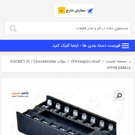
سفارش خارج
0
فهرست دسته بندی ها - اینجا کلیک کنید
صفحه نخست
/
اتصالات(Fittings)
/
سوکت ها(Sockets)
/ SOCKET IC
16PIN SMALL