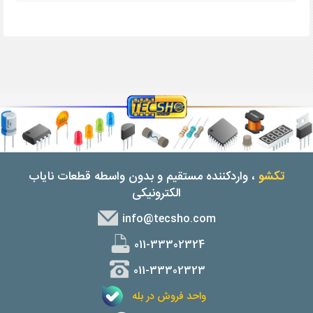
تکشو
، واردکننده مستقیم و بدون واسطه قطعات نایاب
الکترونیکی
info@tecsho.com
011-33302324
011-33302323
واحد فروش در بله