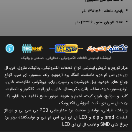
أَلَا لَعْنَةُ اللَّهِ عَلَى الظَّالِمِينَ
بازدید ماهانه : 138156 نفر
تعداد کاربران عضو : 42346 نفر
فروشگاه اینترنتی قطعات الکترونیکی ، مخابراتی ، صنعتی و رباتیک
مرکز توزیع و فروش اینترنتی انواع قطعات الکترونیکی، رباتیک، ماژول، فن، ال
ای دی اس ام دی، ماسفت، اتمگا، برد آردوینو، رله، سنسور، آی سی، انواع
چراغ های خودرو، پنل خورشیدی، رسپبری پای، پروگرامر، مقاومت، خازن،
ترانزیستور، دیود، سلف، باتری، کریستال، خازن، ابزارآلات، کانکتور و اتصالات،
کلید و سوئیچ، فیوز، کیت، لحیم و هویه، موتور، منبع تغذیه، برد تابلو، بک
لایت ال سی دی، کیت آموزشی الکترونیک
واردات، طراحی، تولید و ساخت برد مدار چاپی PCB پی سی بی و مونتاژ
قطعات smd و dip و LED ال ای دی اس ام دی و تولیدکننده برتر برد
چراغ های SMD و لامپ ال ای ای LED