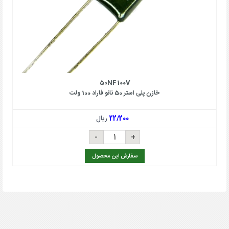
50NF 100V
خازن پلی استر 50 نانو فاراد 100 ولت
22/200
ریال
سفارش این محصول