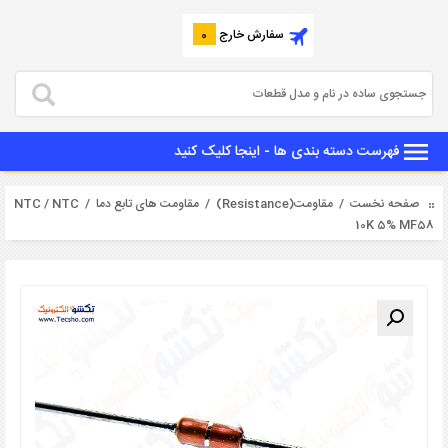
سفارش خارج
0
فهرست دسته بندی ها - اینجا کلیک کنید
صفحه نخست
/
مقاومت(Resistance)
/
مقاومت های تابع دما
/
NTC
/ NTC
10K 5% MF58