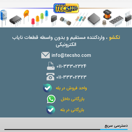
تکشو
، واردکننده مستقیم و بدون واسطه قطعات نایاب
الکترونیکی
info@tecsho.com
011-33302324
011-33302323
واحد فروش در بله
بازرگانی داخل
بازرگانی در بله
دسترسی سریع