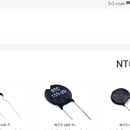
نظرات (0)
10D-9
NTC 15D-20
NTC 1