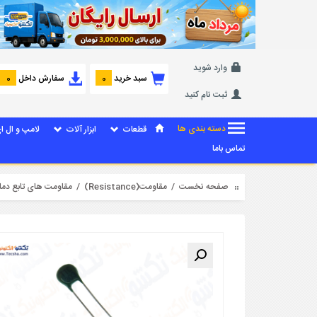
وارد شوید
سبد خرید
سفارش داخل
0
0
ثبت نام کنید
دسته بندی ها
قطعات
ابزار آلات
لامپ و ال ا
تماس باما
صفحه نخست
/
مقاومت(Resistance)
/
مقاومت های تابع دما