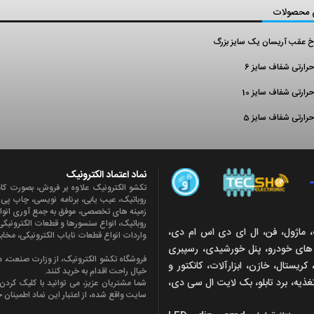
 محصولات
خ عقب آریسان یک سایز بزرگ
رارتی شفاف سایز 6
رارتی شفاف سایز 10
رارتی شفاف سایز 5
نماد اعتماد الکترونیک
تکشو الکترونیک علاوه بر فروش، بصورت کا
روباتيک، عیب یابی، برنامه نویسی، چاپ پ
زمينه های تخصصی، موفق به جمع آوری انواع ن
روباتيک، انواع سنسورها و قطعات الکتروني
یک، ماژول، فن، ال ای دی اس ام دی،
واردات انواع قطعات ناياب الکترونيکی، مخاب
غ های خودرو، پنل خورشیدی، رسپبری
فروشگاه تکشو الکترونیک، از وزارت صنعت، مع
کریستال، خازن، ابزارآلات، کانکتور و
خیال راحت اقدام به خرید کنند.
تغذیه، برد تابلو، بک لایت ال سی دی،
شما مشتریان عزیز، می توانید با کلیک کرد
سایت واقع شده، از اعتبار این نماد اطمینان 