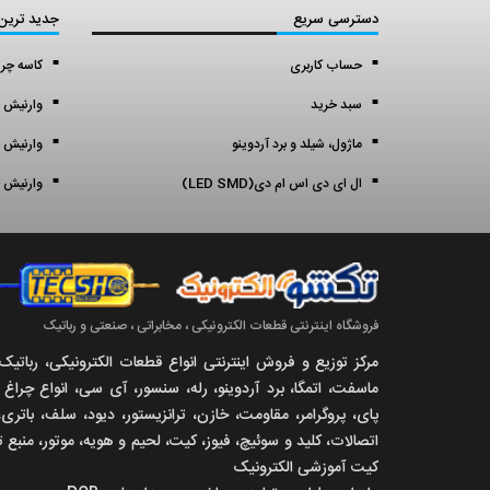
دسترسی سریع
جدید ترین
حساب کاربری
کاسه چر
سبد خرید
وارنیش ح
ماژول، شیلد و برد آردوینو
وارنیش ح
ال ای دی اس ام دی(LED SMD)
وارنیش ح
فروشگاه اینترنتی قطعات الکترونیکی ، مخابراتی ، صنعتی و رباتیک
مرکز توزیع و فروش اینترنتی انواع قطعات الکترونیکی، ربات
ماسفت، اتمگا، برد آردوینو، رله، سنسور، آی سی، انواع چرا
پای، پروگرامر، مقاومت، خازن، ترانزیستور، دیود، سلف، باتری، 
اتصالات، کلید و سوئیچ، فیوز، کیت، لحیم و هویه، موتور، منبع 
کیت آموزشی الکترونیک