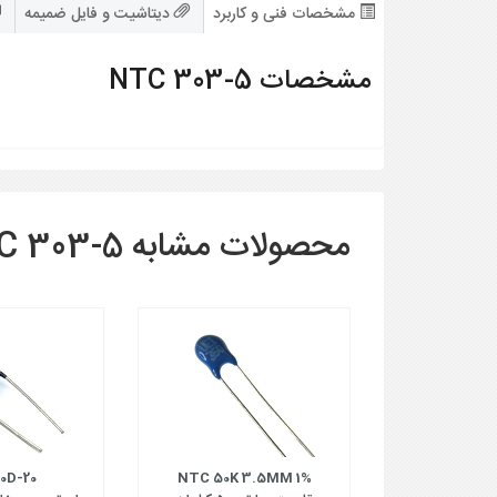
مشخصات فنی و کاربرد
دیتاشیت و فایل ضمیمه
مشخصات NTC 303-5
محصولات مشابه NTC 303-5
0D-20
NTC 50K 3.5MM 1%
NTC 5K SM