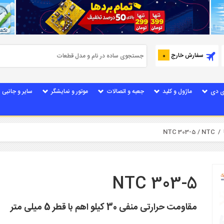
سفارش خارج
0
ی دی
ماژول و کلید
جعبه و اتصالات
موتور و نمایشگر
سایر و جانبی
/ NTC 303-5
NTC
/
NTC 303-5
مقاومت حرارتی منفی 30 کیلو اهم با قطر 5 میلی متر