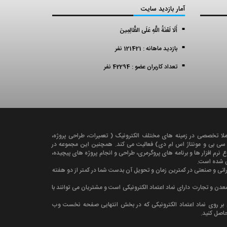
آمار بازدید سایت
أَلَا لَعْنَةُ اللَّهِ عَلَى الظَّالِمِينَ
بازدید ماهانه : 121421 نفر
تعداد کاربران عضو : 42294 نفر
ملا تخصصی در زمينه های مختلف الکترونيک ( تعميرات، طراحی پروژه،
ی سی بی و مونتاژ اس ام دی) فعالیت می کند. همچنين اين مجموعه در
رم افزار ها و برنامه های پروگرمری، طراحی و انجام پروژه های پیچیده،
کی شده است.
راتی و صنعتی در کمترين زمان و تحویل آن بدست شما در کمتر از دو هفته
دن و تجارت دارای نماد اعتماد الکترونیکی است و مشتریان می توانند با
ن بر روی نماد اعتماد الکترونیکی که در بخش انتهایی صفحه نخست وب
حاصل کنید.