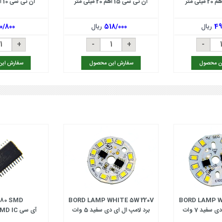
ان تی سی 15 اهم 20 میلی متر
ان تی سی 10 اهم 9میلی متر
49
ریال
518/000
ریال
0/800
ن محصول
سفارش این محصول
سفارش ای
80 SMD
BORD LAMP WHITE 5W 220V
BORD LAMP W
سفید 7 وات
برد لامپ ال ای دی سفید 5 وات
آی سی AD52580 SMD IC