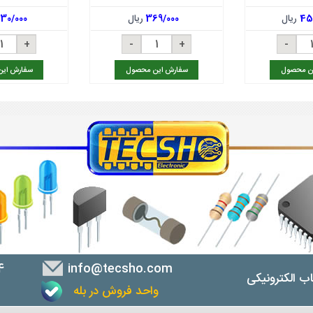
45
ریال
369/000
ریال
430/000
ن محصول
سفارش این محصول
سفارش ای
4
info@tecsho.com
ب الکترونیکی
واحد فروش در بله
ب