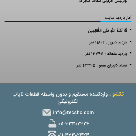
وارنیش حرارتی شفاف سایز 5
آمار بازدید سایت
أَلَا لَعْنَةُ اللَّهِ عَلَى الظَّالِمِينَ
بازدید دیروز : 11802 نفر
بازدید ماهانه : 137411 نفر
تعداد کاربران عضو : 42345 نفر
تکشو
، واردکننده مستقیم و بدون واسطه قطعات نایاب
الکترونیکی
info@tecsho.com
011-33302324
011-33302323