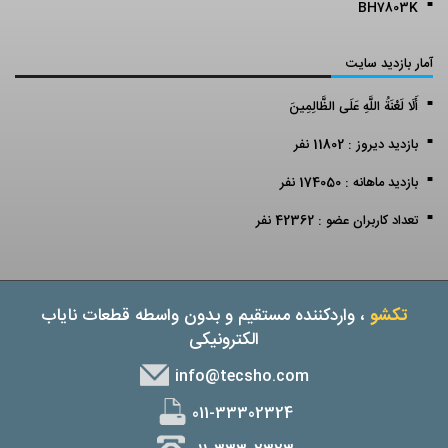
BH7803K
آمار بازدید سایت
أَلَا لَعْنَةُ اللَّهِ عَلَى الظَّالِمِينَ
بازدید دیروز : 11802 نفر
بازدید ماهانه : 174050 نفر
تعداد کاربران عضو : 42362 نفر
تکشو
، واردکننده مستقیم و بدون واسطه قطعات نایاب
الکترونیکی
info@tecsho.com
011-33302324