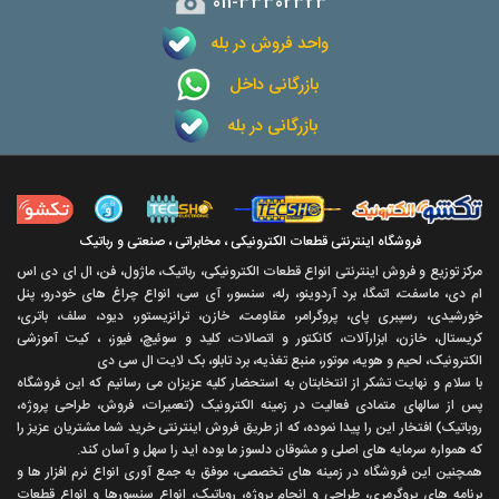
011-33302323
واحد فروش در بله
بازرگانی داخل
بازرگانی در بله
فروشگاه اینترنتی قطعات الکترونیکی ، مخابراتی ، صنعتی و رباتیک
مرکز توزیع و فروش اینترنتی انواع قطعات الکترونیکی، رباتیک، ماژول، فن، ال ای دی اس
ام دی، ماسفت، اتمگا، برد آردوینو، رله، سنسور، آی سی، انواع چراغ های خودرو، پنل
خورشیدی، رسپبری پای، پروگرامر، مقاومت، خازن، ترانزیستور، دیود، سلف، باتری،
کریستال، خازن، ابزارآلات، کانکتور و اتصالات، کلید و سوئیچ، فیوز، ، کیت آموزشی
الکترونیک، لحیم و هویه، موتور، منبع تغذیه، برد تابلو، بک لایت ال سی دی
با سلام و نهايت تشکر از انتخابتان به استحضار کليه عزيزان می رسانيم که اين فروشگاه
پس از سالهای متمادی فعاليت در زمينه الکترونيک (تعميرات، فروش، طراحی پروژه،
روباتيک) افتخار اين را پيدا نموده، که از طريق فروش اينترنتی خريد شما مشتريان عزيز را
که همواره سرمايه های اصلی و مشوقان دلسوز ما بوده ايد را سهل و آسان کند.
همچنين اين فروشگاه در زمينه های تخصصی، موفق به جمع آوری انواع نرم افزار ها و
برنامه های پروگرمری، طراحی و انجام پروژه، روباتيک، انواع سنسورها و انواع قطعات