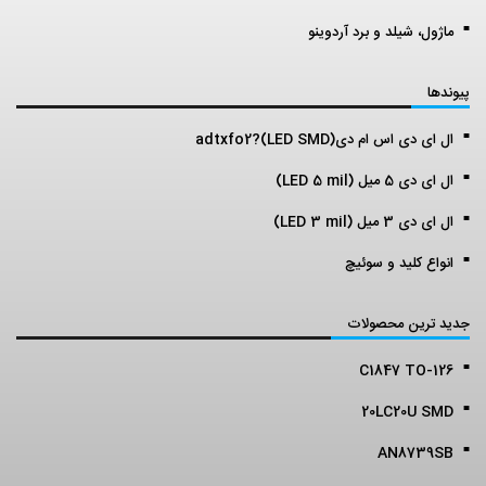
ماژول، شیلد و برد آردوینو
پیوندها
ال ای دی اس ام دی(LED SMD)?adtxfo2
ال ای دی 5 میل (LED 5 mil)
ال ای دی 3 میل (LED 3 mil)
انواع کلید و سوئیچ
جدید ترین محصولات
C1847 TO-126
20LC20U SMD
AN8739SB