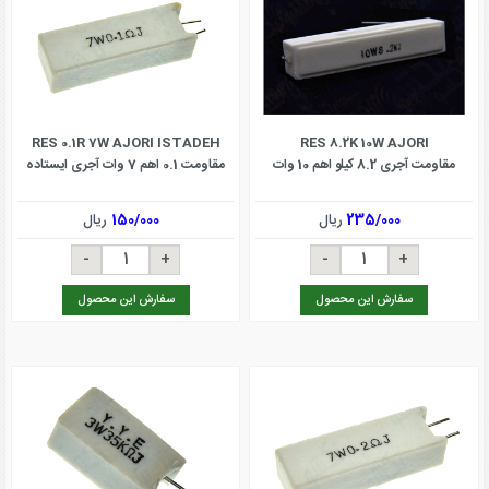
RES 0.1R 7W AJORI ISTADEH
RES 8.2K 10W AJORI
مقاومت آجری 8.2 کیلو اهم 10 وات
مقاومت 0.1 اهم 7 وات آجری ایستاده
235/000
ریال
150/000
ریال
سفارش این محصول
سفارش این محصول