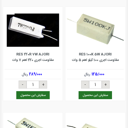
RES 220R 7W AJORI
RES 100K 5W AJORI
مقاومت اجری 100 کیلو اهم 5 وات
مقاومت اجری 220 اهم 7 وات
125/000
ریال
289/000
ریال
سفارش این محصول
سفارش این محصول