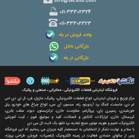
info@tecsho.com
011-33302324
011-33302323
واحد فروش در بله
بازرگانی داخل
بازرگانی در بله
فروشگاه اینترنتی قطعات الکترونیکی ، مخابراتی ، صنعتی و رباتیک
مرکز توزیع و فروش اینترنتی انواع قطعات الکترونیکی، رباتیک، ماژول، فن، ال ای دی اس
ام دی، ماسفت، اتمگا، برد آردوینو، رله، سنسور، آی سی، انواع چراغ های خودرو، پنل
خورشیدی، رسپبری پای، پروگرامر، مقاومت، خازن، ترانزیستور، دیود، سلف، باتری،
کریستال، خازن، ابزارآلات، کانکتور و اتصالات، کلید و سوئیچ، فیوز، ، کیت آموزشی
الکترونیک، لحیم و هویه، موتور، منبع تغذیه، برد تابلو، بک لایت ال سی دی
با سلام و نهايت تشکر از انتخابتان به استحضار کليه عزيزان می رسانيم که اين فروشگاه
پس از سالهای متمادی فعاليت در زمينه الکترونيک (تعميرات، فروش، طراحی پروژه،