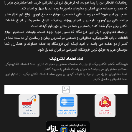
روباتيک) افتخار اين را پيدا نموده، که از طريق فروش اينترنتی خريد شما مشتريان عزيز را
که همواره سرمايه های اصلی و مشوقان دلسوز ما بوده ايد را سهل و آسان کند.
همچنين اين فروشگاه در زمينه های تخصصی، موفق به جمع آوری انواع نرم افزار ها و
برنامه های پروگرمری، طراحی و انجام پروژه، روباتيک، انواع سنسورها و انواع قطعات
الکترونيکی ديگر شده که در دسترس شما دوستان عزيز قرار گرفته است.
از جمله فعاليتهای ديگر اين فروشگاه که بسيار مورد توجه است، واردات مستقیم انواع
قطعات ناياب الکترونيکی، مخابراتی و صنعتی در کمترين زمان و رساندن آن بدست شما در
کمتر از دو هفته می باشد. با اميد اينکه اين فروشگاه به لطف خداوند و همکاری شما
دوستان عزيز به موفق ترين فروشگاه اینترنتی در ایران تبديل شود.
نماد اعتماد الکترونیک
فروشگاه تکشو الکترونیک، از وزارت صنعت، معدن و تجارت دارای نماد اعتماد الکترونیکی
است و مشتریان می توانند با خیال راحت اقدام به خرید کنند.
شما مشتریان عزیز، می توانید با کلیک کردن بر روی نماد اعتماد الکترونیکی، از اعتبار این
نماد اطمینان حاصل کنید.