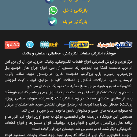
بازرگانی داخل
بازرگانی در بله
فروشگاه اینترنتی قطعات الکترونیکی ، مخابراتی ، صنعتی و رباتیک
مرکز توزیع و فروش اینترنتی انواع قطعات الکترونیکی، رباتیک، ماژول، فن، ال ای دی اس
ام دی، ماسفت، اتمگا، برد آردوینو، رله، سنسور، آی سی، انواع چراغ های خودرو، پنل
خورشیدی، رسپبری پای، پروگرامر، مقاومت، خازن، ترانزیستور، دیود، سلف، باتری،
کریستال، خازن، ابزارآلات، کانکتور و اتصالات، کلید و سوئیچ، فیوز، ، کیت آموزشی
الکترونیک، لحیم و هویه، موتور، منبع تغذیه، برد تابلو، بک لایت ال سی دی
با سلام و نهايت تشکر از انتخابتان به استحضار کليه عزيزان می رسانيم که اين فروشگاه
پس از سالهای متمادی فعاليت در زمينه الکترونيک (تعميرات، فروش، طراحی پروژه،
روباتيک) افتخار اين را پيدا نموده، که از طريق فروش اينترنتی خريد شما مشتريان عزيز را
که همواره سرمايه های اصلی و مشوقان دلسوز ما بوده ايد را سهل و آسان کند.
همچنين اين فروشگاه در زمينه های تخصصی، موفق به جمع آوری انواع نرم افزار ها و
برنامه های پروگرمری، طراحی و انجام پروژه، روباتيک، انواع سنسورها و انواع قطعات
الکترونيکی ديگر شده که در دسترس شما دوستان عزيز قرار گرفته است.
از جمله فعاليتهای ديگر اين فروشگاه که بسيار مورد توجه است، واردات مستقیم انواع