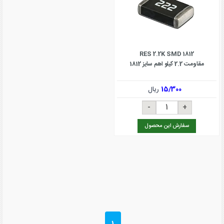
RES 2.2K SMD 1812
مقاومت 2.2 کیلو اهم سایز 1812
15/300
ریال
سفارش این محصول