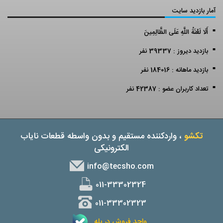
آمار بازدید سایت
أَلَا لَعْنَةُ اللَّهِ عَلَى الظَّالِمِينَ
بازدید دیروز : 39337 نفر
بازدید ماهانه : 184016 نفر
تعداد کاربران عضو : 42387 نفر
تکشو
، واردکننده مستقیم و بدون واسطه قطعات نایاب
الکترونیکی
info@tecsho.com
011-33302324
011-33302323
واحد فروش در بله