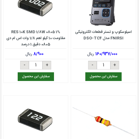
اسیلوسکوپ و تستر قطعات الکترونیکی
RES 10K SMD 1/8W 0805 1%
FNIRSI مدل DSO-TC4
مقاومت 10 کیلو اهم 1/8 وات اس ام دی
0805 دقیق 1 درصد
160/937/000
ریال
8/900
ریال
سفارش این محصول
سفارش این محصول