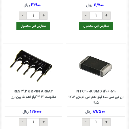
11/700
ریال
3/900
ریال
سفارش این محصول
سفارش این محصول
RES 3.3K 5PIN ARRAY
NTC 100K SMD 1206 5%
ان تی سی 100 کیلو اهم اس ام دی 1206
مقاومت 3.3 کیلو اهم 5 پین اری
5%
89/500
ریال
119/000
ریال