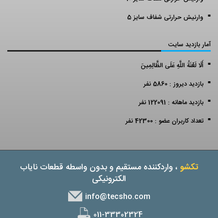
وارنیش حرارتی شفاف سایز 5
آمار بازدید سایت
أَلَا لَعْنَةُ اللَّهِ عَلَى الظَّالِمِينَ
بازدید دیروز : 5860 نفر
بازدید ماهانه : 122091 نفر
تعداد کاربران عضو : 42300 نفر
تکشو
، واردکننده مستقیم و بدون واسطه قطعات نایاب
الکترونیکی
info@tecsho.com
011-33302324