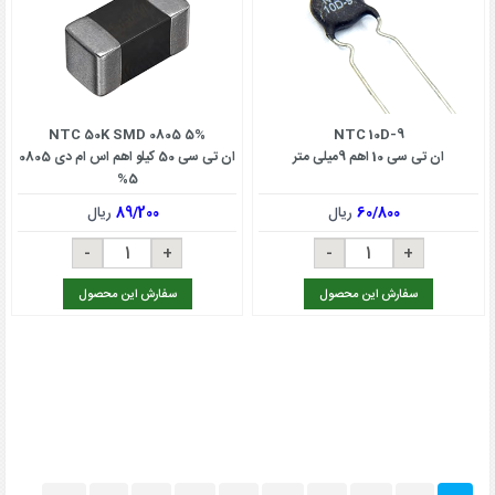
NTC 50K SMD 0805 5%
NTC 10D-9
ان تی سی 10 اهم 9میلی متر
ان تی سی 50 کیلو اهم اس ام دی 0805
5%
60/800
ریال
89/200
ریال
سفارش این محصول
سفارش این محصول