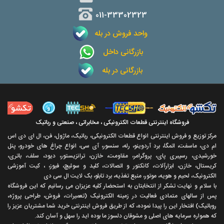
011-33302323
واحد فروش در بله
بازرگانی داخل
بازرگانی در بله
فروشگاه اینترنتی قطعات الکترونیکی ، مخابراتی ، صنعتی و رباتیک
مرکز توزیع و فروش اینترنتی انواع قطعات الکترونیکی، رباتیک، ماژول، فن، ال ای دی اس
ام دی، ماسفت، اتمگا، برد آردوینو، رله، سنسور، آی سی، انواع چراغ های خودرو، پنل
خورشیدی، رسپبری پای، پروگرامر، مقاومت، خازن، ترانزیستور، دیود، سلف، باتری،
کریستال، خازن، ابزارآلات، کانکتور و اتصالات، کلید و سوئیچ، فیوز، ، کیت آموزشی
الکترونیک، لحیم و هویه، موتور، منبع تغذیه، برد تابلو، بک لایت ال سی دی
با سلام و نهايت تشکر از انتخابتان به استحضار کليه عزيزان می رسانيم که اين فروشگاه
پس از سالهای متمادی فعاليت در زمينه الکترونيک (تعميرات، فروش، طراحی پروژه،
روباتيک) افتخار اين را پيدا نموده، که از طريق فروش اينترنتی خريد شما مشتريان عزيز را
که همواره سرمايه های اصلی و مشوقان دلسوز ما بوده ايد را سهل و آسان کند.