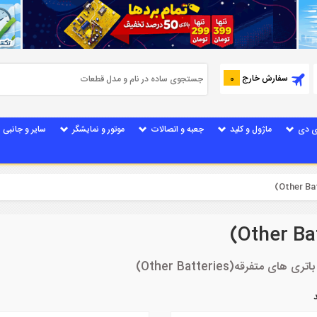
سفارش خارج
0
ی دی
ماژول و کلید
جعبه و اتصالات
موتور و نمایشگر
سایر و جانبی
رقه(Other Batteries)