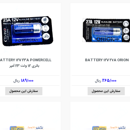
ATTERY 12V 23A POWERCELL
BATTERY 12V 27A ORION
باتری 12 ولت 23 آمپر
265/000
ریال
189/000
ریال
سفارش این محصول
سفارش این محصول