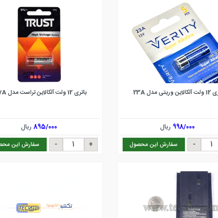
این وریتی مدل 23A
باتری 12 ولت آلکالاین تراست مدل 27A
998/000
ریال
895/000
ریال
سفارش این محصول
سفارش این محص