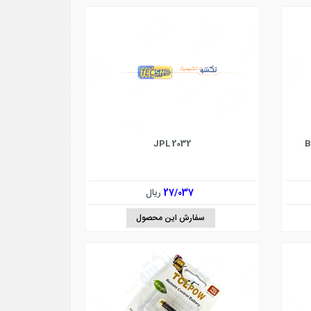
2032 JPL
B
27/037
ریال
سفارش این محصول