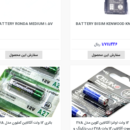
ATTERY RONDA MEDIUM 1.5V
BATTERY BISIM KENWOOD KN
1/711/226
ریال
سفارش این محصول
سفارش این محصول
ل 27A
باتری 12 ولت آلکالاین کملیون مدل 27A
باتری ریموت آلکالاین 12 ولت 27A درب پارکینگ و