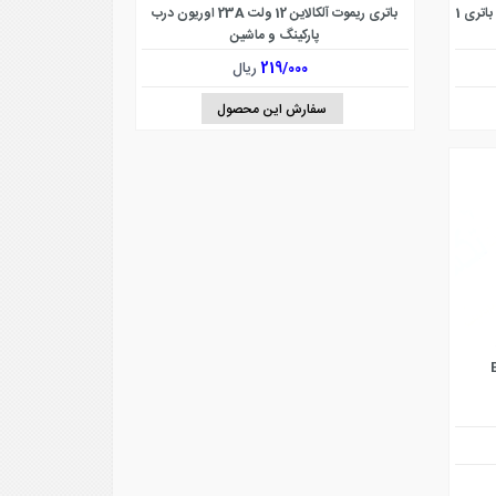
نوار نیکل جوش باتری، صفحات داخلی پلیت باتری 1
باتری ریموت آلکالاین 12 ولت 23A اوریون درب
پارکینگ و ماشین
219/000
ریال
سفارش این محصول