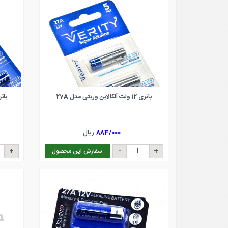
باتری 12 ولت آلکالاین وریتی مدل 27A
باتری 12 ولت آلکال
884/000
ریال
سفارش این محصول