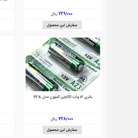
229/000
ریال
سفارش این محصول
باتری 12 ولت آلکالاین کملیون مدل 23A
428/000
ریال
سفارش این محصول