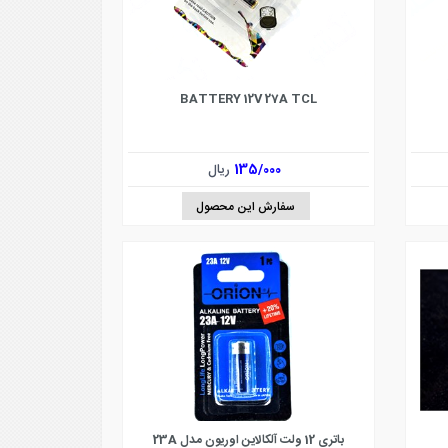
BATTERY 12V 27A TCL
135/000
ریال
سفارش این محصول
باتری 12 ولت آلکالاین اوریون مدل 23A