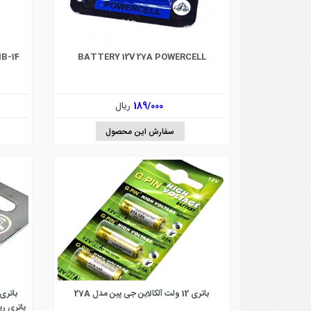
B-14
BATTERY 12V 27A POWERCELL
189/000
ریال
سفارش این محصول
باتری 12 ولت آلکالاین جی پین مدل 27A
باتری 12 ولت اولترا آلکالاین کلوین مد