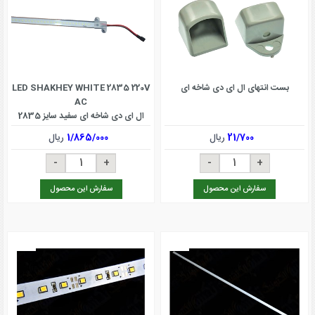
بست انتهای ال ای دی شاخه ای
LED SHAKHEY WHITE 2835 220V
AC
ال ای دی شاخه ای سفید سایز 2835
220ولت
21/700
ریال
1/865/000
ریال
سفارش این محصول
سفارش این محصول