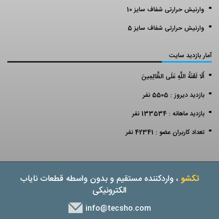
وارنیش حرارتی شفاف سایز 10
وارنیش حرارتی شفاف سایز 5
آمار بازدید سایت
أَلَا لَعْنَةُ اللَّهِ عَلَى الظَّالِمِينَ
بازدید دیروز : 5505 نفر
بازدید ماهانه : 133534 نفر
تعداد کاربران عضو : 42341 نفر
تکشو
، واردکننده مستقیم و بدون واسطه قطعات نایاب
الکترونیکی
info@tecsho.com