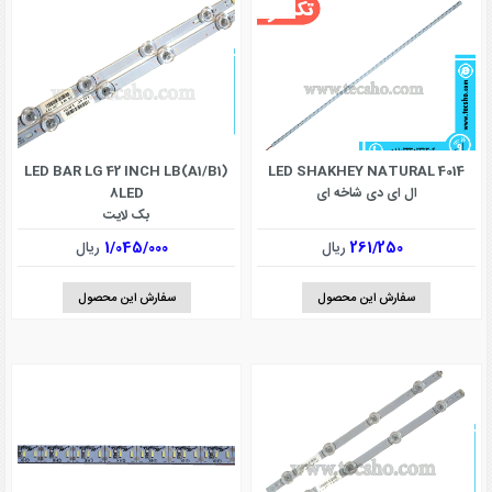
LED SHAKHEY NATURAL 4014
LED BAR LG 42 INCH LB(A1/B1)
ال ای دی شاخه ای
8LED
بک لایت
261/250
ریال
1/045/000
ریال
سفارش این محصول
سفارش این محصول