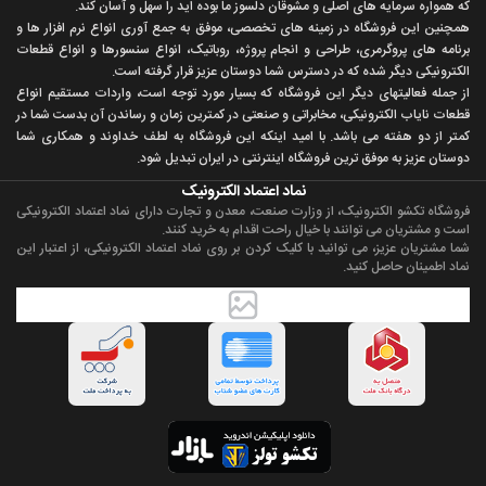
که همواره سرمايه های اصلی و مشوقان دلسوز ما بوده ايد را سهل و آسان کند.
همچنين اين فروشگاه در زمينه های تخصصی، موفق به جمع آوری انواع نرم افزار ها و
برنامه های پروگرمری، طراحی و انجام پروژه، روباتيک، انواع سنسورها و انواع قطعات
الکترونيکی ديگر شده که در دسترس شما دوستان عزيز قرار گرفته است.
از جمله فعاليتهای ديگر اين فروشگاه که بسيار مورد توجه است، واردات مستقیم انواع
قطعات ناياب الکترونيکی، مخابراتی و صنعتی در کمترين زمان و رساندن آن بدست شما در
کمتر از دو هفته می باشد. با اميد اينکه اين فروشگاه به لطف خداوند و همکاری شما
دوستان عزيز به موفق ترين فروشگاه اینترنتی در ایران تبديل شود.
نماد اعتماد الکترونیک
فروشگاه تکشو الکترونیک، از وزارت صنعت، معدن و تجارت دارای نماد اعتماد الکترونیکی
است و مشتریان می توانند با خیال راحت اقدام به خرید کنند.
شما مشتریان عزیز، می توانید با کلیک کردن بر روی نماد اعتماد الکترونیکی، از اعتبار این
نماد اطمینان حاصل کنید.