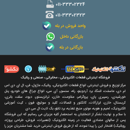
011-33302324
011-33302323
واحد فروش در بله
بازرگانی داخل
بازرگانی در بله
فروشگاه اینترنتی قطعات الکترونیکی ، مخابراتی ، صنعتی و رباتیک
مرکز توزیع و فروش اینترنتی انواع قطعات الکترونیکی، رباتیک، ماژول، فن، ال ای دی اس
ام دی، ماسفت، اتمگا، برد آردوینو، رله، سنسور، آی سی، انواع چراغ های خودرو، پنل
خورشیدی، رسپبری پای، پروگرامر، مقاومت، خازن، ترانزیستور، دیود، سلف، باتری،
کریستال، خازن، ابزارآلات، کانکتور و اتصالات، کلید و سوئیچ، فیوز، ، کیت آموزشی
الکترونیک، لحیم و هویه، موتور، منبع تغذیه، برد تابلو، بک لایت ال سی دی
با سلام و نهايت تشکر از انتخابتان به استحضار کليه عزيزان می رسانيم که اين فروشگاه
پس از سالهای متمادی فعاليت در زمينه الکترونيک (تعميرات، فروش، طراحی پروژه،
روباتيک) افتخار اين را پيدا نموده، که از طريق فروش اينترنتی خريد شما مشتريان عزيز را