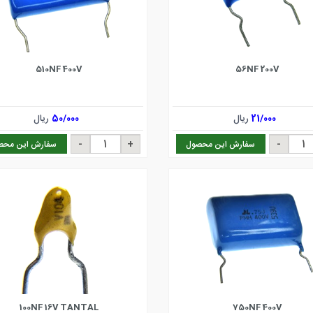
510NF 400V
56NF 200V
21/000
ریال
50/000
ریال
سفارش این محصول
سفارش این محص
100NF 16V TANTAL
750NF 400V