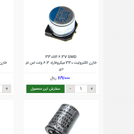
330UF 6.3V SMD
خازن الکترولیت 330 میکروفاراد 6.3 ولت اس ام
خازن الکترو
دی
119/000
ریال
سفارش این محصول