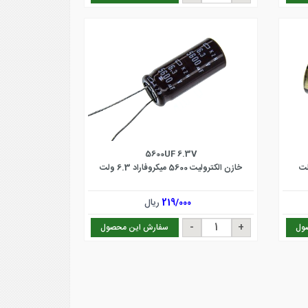
5600UF 6.3V
خازن الکترولیت 5600 میکروفاراد 6.3 ولت
219/000
ریال
ول
سفارش این محصول