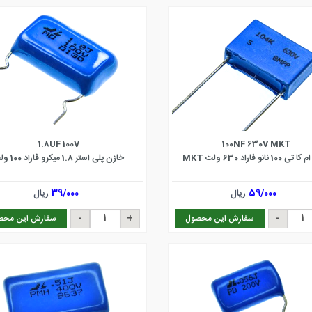
1.8UF 100V
100NF 630V MKT
1 نانو فاراد 630 ولت MKT
خازن پلی استر 1.8 میکرو فاراد 100 ولت
59/000
ریال
39/000
ریال
سفارش این محصول
سفارش این محص