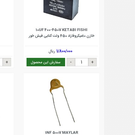
10UF 400-450V KETABI FISHI
خازن 10میکروفاراد 450 ولت کتابی فیش خور
1/800/000
ریال
سفارش این محصول
1NF 500V MAYLAR