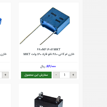
680NF 160V MKT
خازن ام کا تی 680 نانو فاراد 160 ولت MKT
خازن ام کا تی 00
86/000
ریال
سفارش این محصول