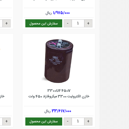
1/975/000
ریال
سفارش این محصول
3300UF 450V
خازن الکترولیت 3300 میکروفاراد 450 ولت
خازن پلی
33/617/000
ریال
سفارش این محصول