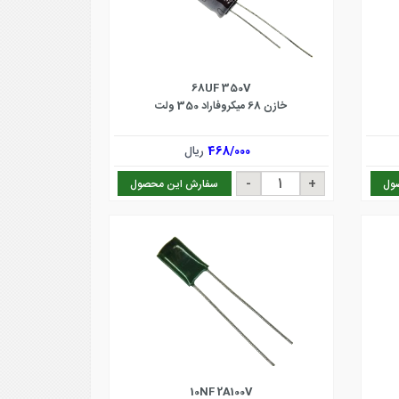
68UF 350V
خازن 68 میکروفاراد 350 ولت
468/000
ریال
ول
سفارش این محصول
10NF 2A100V