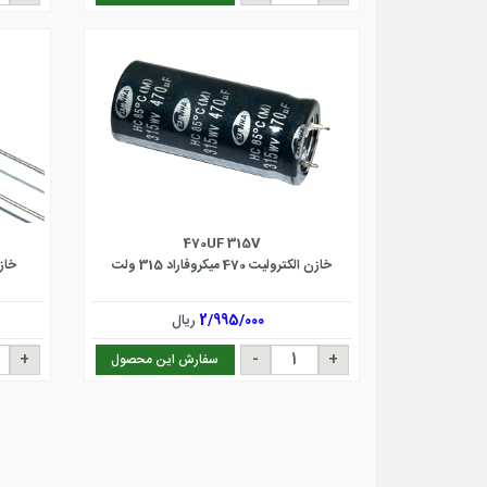
470UF 315V
خازن الکترولیت 470 میکروفاراد 315 ولت
خازن ال
2/995/000
ریال
سفارش این محصول