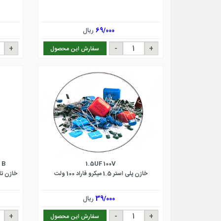
69/000
ریال
سفارش این محصول
 B
1.5UF 100V
خازن پلی استر 1.5 میکرو فاراد 100 ولت
39/000
ریال
سفارش این محصول