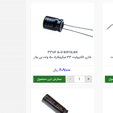
33UF 50V BIPOLAR
خازن الکترولیت 33 میکروفاراد 50 ولت بی پلار
209/000
ریال
ول
سفارش این محصول