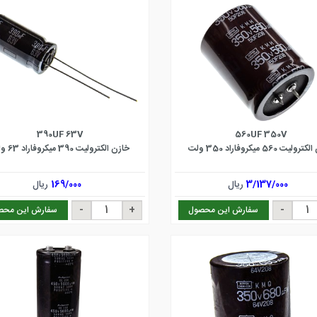
390UF 63V
560UF 350V
لیت 560 میکروفاراد 350 ولت
خازن الکترولیت 390 میکروفاراد 63 ولت
3/137/000
ریال
169/000
ریال
سفارش این محصول
سفارش این محص