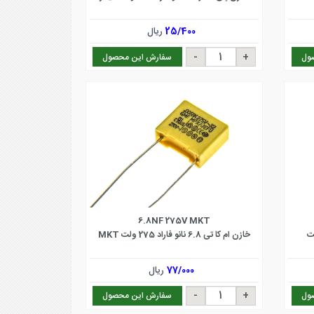
25/400
ریال
ول
سفارش این محصول
6.8NF 275V MKT
خازن ام کا تی 6.8 نانو فاراد 275 ولت MKT
77/000
ریال
ول
سفارش این محصول