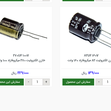
270UF 100V
82UF 160V
کترولیت 82 میکروفاراد 160 ولت
خازن الکترولیت 270 میکروفاراد 100 ولت
139/000
ریال
229/000
ریال
سفارش این محصول
سفارش این محص