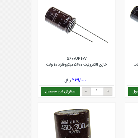
5600UF 10V
خازن الکترولیت 5600 میکروفاراد 10 ولت
269/000
ریال
ول
سفارش این محصول