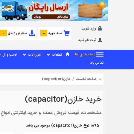
وارد شوید
سبد خرید
سفارش داخل
0
0
ثبت نام کنید
دسته بندی ها
قطعات
ابزار آلات
لامپ و ال ا
تماس باما
صفحه نخست
/ خازن(capacitor)
خرید خازن(capacitor)
مشخصات، قیمت فروش عمده و خرید اینترنتی انواع خازن(itor
1895 نوع خازن(capacitor) موجود می باشد