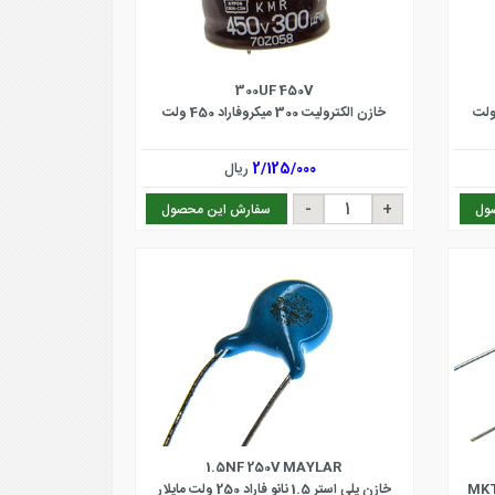
300UF 450V
خازن الکترولیت 300 میکروفاراد 450 ولت
2/125/000
ریال
ول
سفارش این محصول
1.5NF 250V MAYLAR
خازن پلی استر 1.5 نانو فاراد 250 ولت مایلار