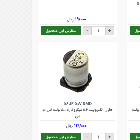
19/000
ریال
ول
سفارش این محصول
56UF 50V SMD
خازن الکترولیت 56 میکروفاراد 50 ولت اس ام
دی
119/000
ریال
ول
سفارش این محصول