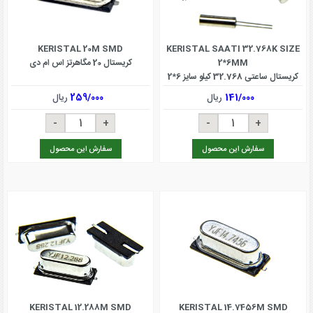
KERISTAL 20M SMD
KERISTAL SAATI 32.768K SIZE
2*6MM
کریستال 20 مگاهرتز اس ام دی
کریستال ساعتی 32.768 کیلو سایز 6*2
میلی متر
141/000
ریال
259/000
ریال
سفارش این محصول
سفارش این محصول
KERISTAL 12.288M SMD
KERISTAL 14.7456M SMD