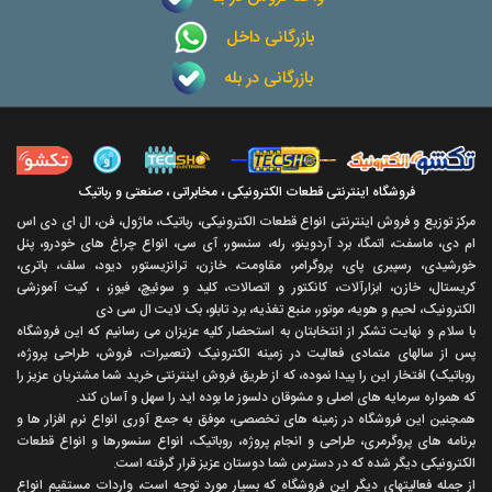
بازرگانی داخل
بازرگانی در بله
فروشگاه اینترنتی قطعات الکترونیکی ، مخابراتی ، صنعتی و رباتیک
مرکز توزیع و فروش اینترنتی انواع قطعات الکترونیکی، رباتیک، ماژول، فن، ال ای دی اس
ام دی، ماسفت، اتمگا، برد آردوینو، رله، سنسور، آی سی، انواع چراغ های خودرو، پنل
خورشیدی، رسپبری پای، پروگرامر، مقاومت، خازن، ترانزیستور، دیود، سلف، باتری،
کریستال، خازن، ابزارآلات، کانکتور و اتصالات، کلید و سوئیچ، فیوز، ، کیت آموزشی
الکترونیک، لحیم و هویه، موتور، منبع تغذیه، برد تابلو، بک لایت ال سی دی
با سلام و نهايت تشکر از انتخابتان به استحضار کليه عزيزان می رسانيم که اين فروشگاه
پس از سالهای متمادی فعاليت در زمينه الکترونيک (تعميرات، فروش، طراحی پروژه،
روباتيک) افتخار اين را پيدا نموده، که از طريق فروش اينترنتی خريد شما مشتريان عزيز را
که همواره سرمايه های اصلی و مشوقان دلسوز ما بوده ايد را سهل و آسان کند.
همچنين اين فروشگاه در زمينه های تخصصی، موفق به جمع آوری انواع نرم افزار ها و
برنامه های پروگرمری، طراحی و انجام پروژه، روباتيک، انواع سنسورها و انواع قطعات
الکترونيکی ديگر شده که در دسترس شما دوستان عزيز قرار گرفته است.
از جمله فعاليتهای ديگر اين فروشگاه که بسيار مورد توجه است، واردات مستقیم انواع