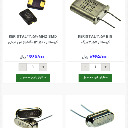
KERISTAL 13.560MHZ SMD
KERISTAL 3.57 BIG
کریستال 3.57 بزرگ
کریستال 13.560 مگاهرتز اس ام دی
1/465/000
ریال
1/665/000
ریال
سفارش این محصول
سفارش این محصول