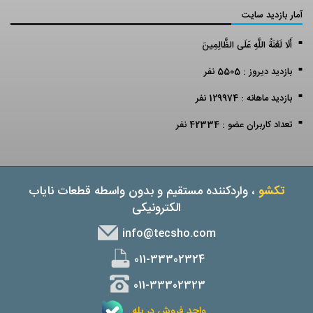
آمار بازدید سایت
أَلَا لَعْنَةُ اللَّهِ عَلَى الظَّالِمِينَ
بازدید دیروز : 5505 نفر
بازدید ماهانه : 129974 نفر
تعداد کاربران عضو : 42334 نفر
تکشو
، واردکننده مستقیم و بدون واسطه قطعات نایاب
الکترونیکی
info@tecsho.com
011-33302324
011-33302323
واحد فروش در بله