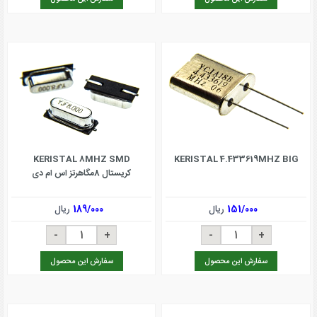
KERISTAL 8MHZ SMD
KERISTAL 4.433619MHZ BIG
کریستال 8مگاهرتز اس ام دی
151/000
ریال
189/000
ریال
سفارش این محصول
سفارش این محصول