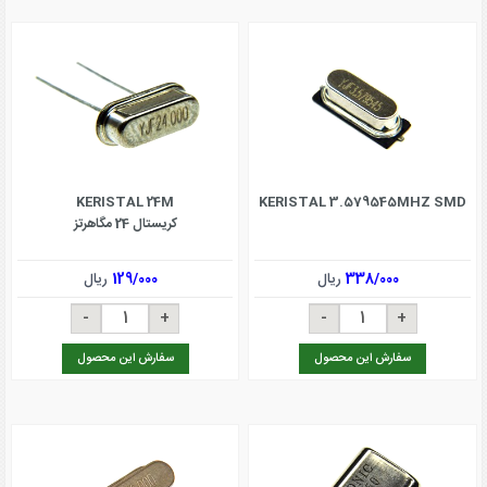
KERISTAL 24M
KERISTAL 3.579545MHZ SMD
کریستال 24 مگاهرتز
338/000
ریال
129/000
ریال
سفارش این محصول
سفارش این محصول