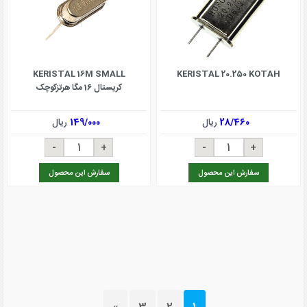
KERISTAL 16M SMALL
KERISTAL 20.250 KOTAH
کریستال 16 مگا هرتزکوچک
28/460
ریال
149/000
ریال
سفارش این محصول
سفارش این محصول